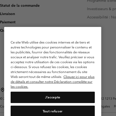
Programme d’entr
Statut de la commande
Investisseurs & p
Livraison
Accessibilité : 
Paiement
Questions fréquentes
Ce site Web utilise des cookies internes et de tiers et
autres technologies pour personnaliser le contenu et
les publicités, fournir des fonctionnalités de réseaux
sociaux et analyser notre trafic. Veuillez préciser si vous
acceptez notre utilisation de ces cookies via les options
ci-dessous. Si vous refusez les cookies, les cookies
strictement nécessaires au fonctionnement du site
Web seront tout de même utilisés.
Cliquez ici pour plus
de détails et consulter notre Déclaration complète sur
les cookies.
Belgique (français)
English ›
Nederlands ›
|
|
J’accepte
©
2026
Columbia Sportswear International Sarl. Avenue des Morgines, 12 1213 Peti
Conditions d'utilisation
Conditions Générales de Vente
Garanties Légales
P
Tout refuser