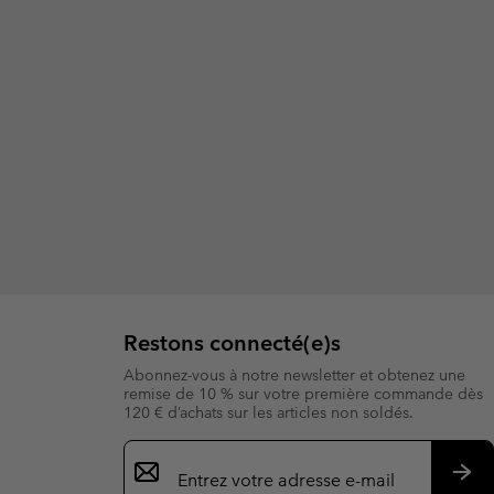
Restons connecté(e)s
Abonnez-vous à notre newsletter et obtenez une
remise de 10 % sur votre première commande dès
120 € d’achats sur les articles non soldés.
Inscription
par