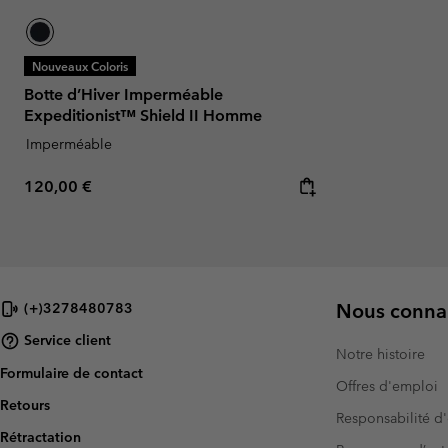
Nouveaux Coloris
Botte d’Hiver Imperméable
Expeditionist™ Shield II Homme
Imperméable
Regular price:
120,00 €
Nous connai
(+)3278480783
Service client
Notre histoire
Formulaire de contact
Offres d'emploi
Retours
Responsabilité d'
Rétractation