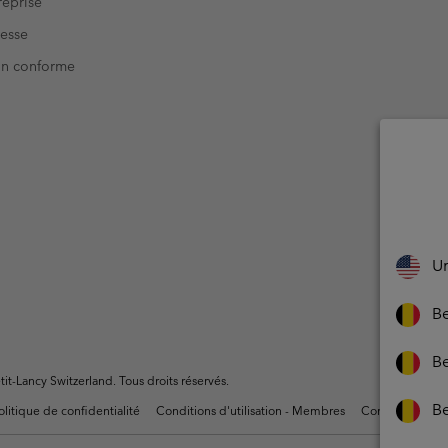
eprise
resse
Non conforme
Un
Be
Be
t-Lancy Switzerland. Tous droits réservés.
B
olitique de confidentialité
Conditions d'utilisation - Membres
Conditions D'uti