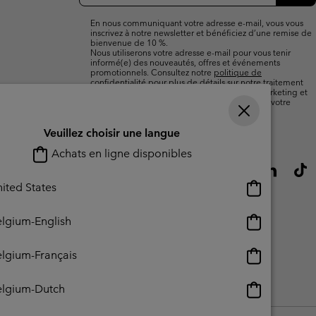
e-
S’a
mail
En nous communiquant votre adresse e-mail, vous vous
inscrivez à notre newsletter et bénéficiez d’une remise de
bienvenue de 10 %.
Nous utiliserons votre adresse e-mail pour vous tenir
informé(e) des nouveautés, offres et événements
promotionnels. Consultez notre
politique de
confidentialité
pour plus de détails sur notre traitement
des données vous concernant à des fins de marketing et
sur les moyens dont vous disposez pour retirer votre
consentement.
Veuillez choisir une langue
Achats en ligne disponibles
Achats
ited States
en
ligne
Achats
lgium-English
disponibles
en
ligne
Achats
lgium-Français
disponibles
en
ligne
Achats
elgium-Dutch
lisation - Contenu généré par l'utilisateur
Impressum
Cookies
disponibles
en