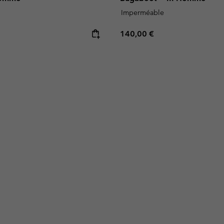
Imperméable
e:
Regular price:
140,00 €