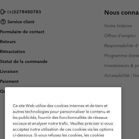
Nous connai
(+)3278480783
Service client
Notre histoire
Formulaire de contact
Offres d'emploi
Retours
Responsabilité d'
Rétractation
Programme d’entr
Statut de la commande
Investisseurs & p
Livraison
Accessibilité : 
Paiement
Questions fréquentes
Ce site Web utilise des cookies internes et de tiers et
autres technologies pour personnaliser le contenu et
les publicités, fournir des fonctionnalités de réseaux
sociaux et analyser notre trafic. Veuillez préciser si vous
acceptez notre utilisation de ces cookies via les options
ci-dessous. Si vous refusez les cookies, les cookies