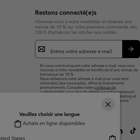
Restons connecté(e)s
Abonnez-vous à notre newsletter et obtenez une
remise de 10 % sur votre première commande dès
120 € d’achats sur les articles non soldés.
Inscription
par
e-
S’a
mail
En nous communiquant votre adresse e-mail, vous vous
inscrivez à notre newsletter et bénéficiez d’une remise de
bienvenue de 10 %.
Nous utiliserons votre adresse e-mail pour vous tenir
informé(e) des nouveautés, offres et événements
promotionnels. Consultez notre
politique de
confidentialité
pour plus de détails sur notre traitement
des données vous concernant à des fins de marketing et
sur les moyens dont vous disposez pour retirer votre
consentement.
Veuillez choisir une langue
Achats en ligne disponibles
Achats
ited States