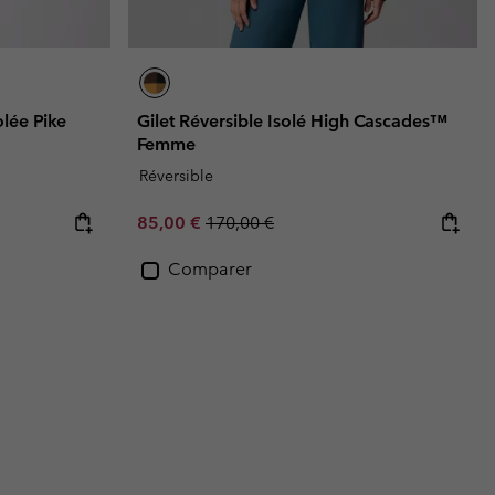
lée Pike
Gilet Réversible Isolé High Cascades™
Femme
Réversible
Sale price:
Regular price:
85,00 €
170,00 €
Comparer