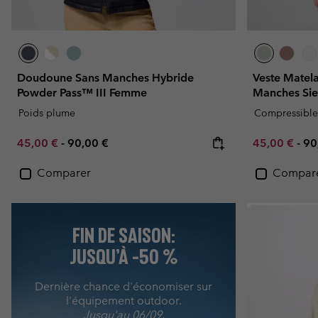
Doudoune Sans Manches Hybride
Veste Matel
Powder Pass™ III Femme
Manches Si
Poids plume
Compressible
Minimum sale price:
Maximum price:
Minimum sal
Ma
45,00 €
-
90,00 €
45,00 €
-
90
Comparer
Compar
FIN DE SAISON:
JUSQU’À -50 %
Dernière chance d'économiser sur
l'équipement outdoor.
Jusqu'au 06/09.