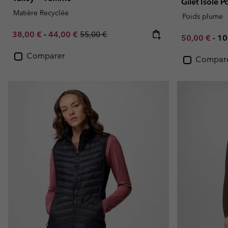
Gilet Isolé 
Matière Recyclée
Poids plume
Minimum sale price:
Maximum sale price:
Regular price:
38,00 €
-
44,00 €
55,00 €
Minimum sal
Ma
50,00 €
-
10
Comparer
Compar