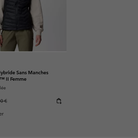
ybride Sans Manches
s™ II Femme
lée
lar price:
00 €
er