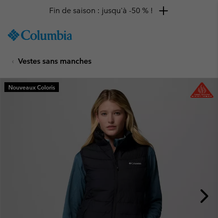
Fin de saison : jusqu'à -50 % !
SKIP
Columbia
TO
Sportswear
CONTENT
Vestes sans manches
SKIP
TO
MAIN
Nouveaux Coloris
NAV
SKIP
TO
SEARCH