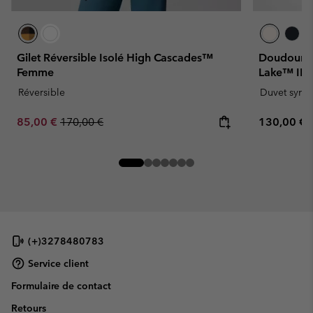
Gilet Réversible Isolé High Cascades™
Doudoune 
Femme
Lake™ III
Réversible
Duvet synth
Sale price:
Regular price:
Regular pr
85,00 €
170,00 €
130,00 €
(+)3278480783
Service client
Formulaire de contact
Retours