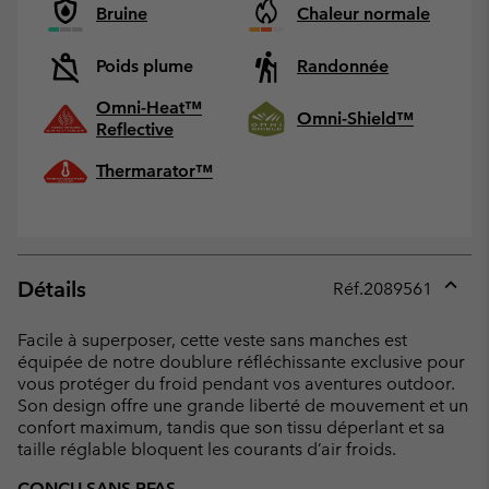
Bruine
Chaleur normale
Poids plume
Randonnée
Omni-Heat™
Omni-Shield™
Reflective
Thermarator™
Détails
Réf.
2089561
Expan
or
Facile à superposer, cette veste sans manches est
collap
équipée de notre doublure réfléchissante exclusive pour
sectio
vous protéger du froid pendant vos aventures outdoor.
Son design offre une grande liberté de mouvement et un
confort maximum, tandis que son tissu déperlant et sa
taille réglable bloquent les courants d’air froids.
CONÇU SANS PFAS