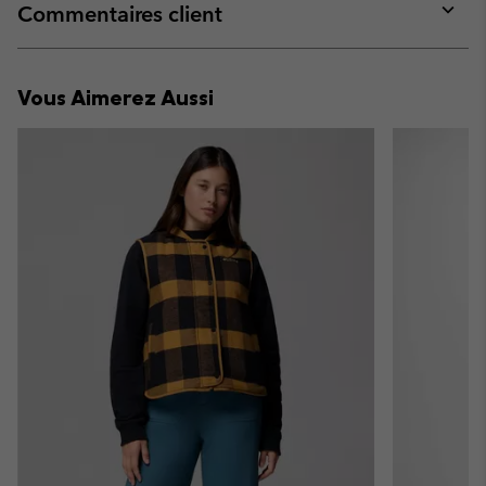
collap
Commentaires client
sectio
Expan
or
collap
Vous Aimerez Aussi
sectio