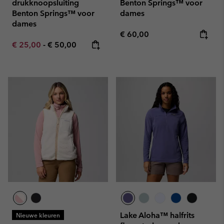
drukknoopsluiting
Benton Springs™ voor
Benton Springs™ voor
dames
dames
Regular price:
€ 60,00
Minimum sale price:
Maximum price:
€ 25,00
-
€ 50,00
Lake Aloha™ halfrits
Nieuwe kleuren