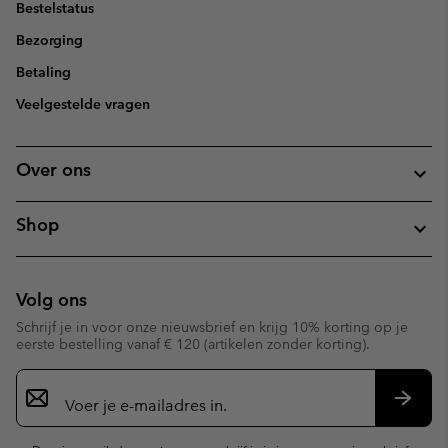
Bestelstatus
Bezorging
Betaling
Veelgestelde vragen
Over ons
Shop
Volg ons
Schrijf je in voor onze nieuwsbrief en krijg 10% korting op je
eerste bestelling vanaf € 120 (artikelen zonder korting).
Aanmelden
voor
e-
Inschr
mailupdates