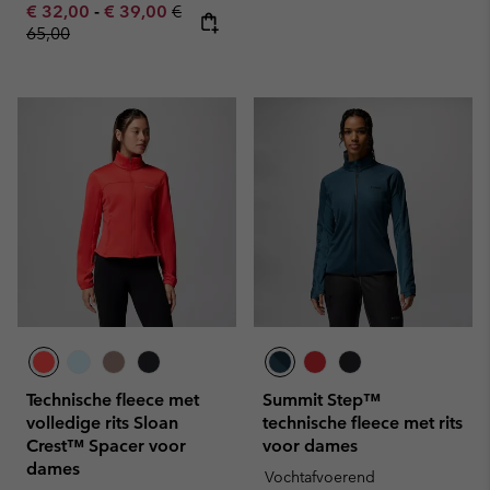
Minimum sale price:
Maximum sale price:
Regular price:
€ 32,00
-
€ 39,00
€
65,00
Technische fleece met
Summit Step™
volledige rits Sloan
technische fleece met rits
Crest™ Spacer voor
voor dames
dames
Vochtafvoerend