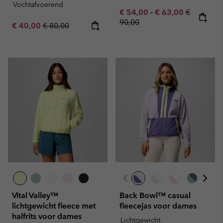
Vochtafvoerend
Minimum sale price:
Maximum sale pric
Regular pr
€ 54,00
-
€ 63,00
€
90,00
Sale price:
Regular price:
€ 40,00
€ 80,00
Vital Valley™
Back Bowl™ casual
lichtgewicht fleece met
fleecejas voor dames
halfrits voor dames
Lichtgewicht