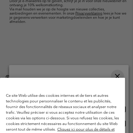
Door je e-mailadres op te geven, schrijf je je in voor onze nieuwsbrief en
ontvang je 10% welkomstkorting.
Via mail houden we je op de hoogte van nieuwe collecties,
aanbiedingen en evenementen. In onze
Privacyverklaring
lees je hoe we
je gegevens verwerken voor marketingdoeleinden en hoe je je kunt
afmelden.
België (Nederlands)
English ›
français ›
|
|
Selecteer je verzendlocatie en taal
©
2026
Columbia Sportswear International Sarl. Avenue des Morgines, 12
1213 Petit-Lancy, Zwitserland. All rights reserved.
Online shoppen beschikbaar
Ce site Web utilise des cookies internes et de tiers et autres
Gebruiksvoorwaarden
Verkoopvoorwaarden
Garantie
technologies pour personnaliser le contenu et les publicités,
fournir des fonctionnalités de réseaux sociaux et analyser notre
Onlin
United States
Privacybeleid
Gebruiksvoorwaarden voor lidmaatschap
trafic. Veuillez préciser si vous acceptez notre utilisation de ces
shopp
cookies via les options ci-dessous. Si vous refusez les cookies, les
Voorwaarden voor door gebruikers gegenereerde inhoud
Impressum
besch
Onlin
Belgium-English
cookies strictement nécessaires au fonctionnement du site Web
shopp
Cookies
seront tout de même utilisés.
Cliquez ici pour plus de détails et