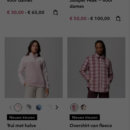
voor dames
Juniper Peak™ voor
dames
Minimum sale price:
Maximum price:
€ 30,00
-
€ 65,00
Minimum sale price:
Maximum price:
€ 50,00
-
€ 100,00
Nieuwe kleuren
Nieuwe kleuren
Trui met halve
Overshirt van fleece