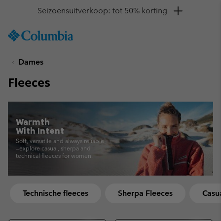
Krijg 10% korting
SKIP
Columbia
TO
Sportswear
CONTENT
Dames
SKIP
TO
Fleeces
MAIN
NAV
SKIP
TO
Warmth
SEARCH
With Intent
Soft, versatile and always reliable
—explore casual, sherpa and
technical fleeces for women.
Technische fleeces
Sherpa Fleeces
Casu