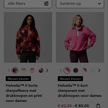
Alle filters
Sorteren op
Nieuwe kleuren
Nieuwe kleuren
Helvetia™ II korte
Helvetia™ II kort
sherpafleece met
sherpavest met
drukknopen en print
drukknopen voor dames
voor dames
Minimum sale price:
Maximum price:
€ 42,00
-
€ 80,00