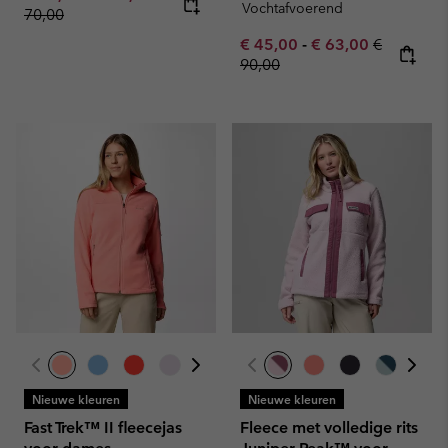
Vochtafvoerend
70,00
Minimum sale price:
Maximum sale pric
Regular pr
€ 45,00
-
€ 63,00
€
90,00
Nieuwe kleuren
Nieuwe kleuren
Fast Trek™ II fleecejas
Fleece met volledige rits