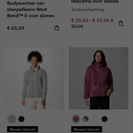
fleecetrui voor dames
Bodywarmer van
sherpafleece West
Zonbescherming
Bend™ II voor dames
Minimum sale price:
Maximum sale pric
Regular pr
€ 25,00
-
€ 32,00
€
50,00
Regular price:
€ 65,00
Nieuwe kleuren
Nieuwe kleuren