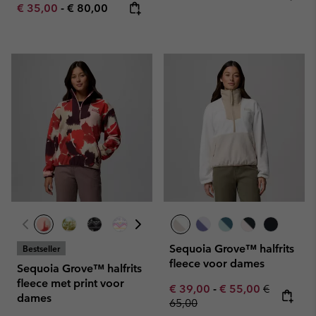
Minimum sale price:
Maximum price:
€ 35,00
-
€ 80,00
Sequoia Grove™ halfrits
Bestseller
fleece voor dames
Sequoia Grove™ halfrits
fleece met print voor
Minimum sale price:
Maximum sale pric
Regular pr
€ 39,00
-
€ 55,00
€
dames
65,00