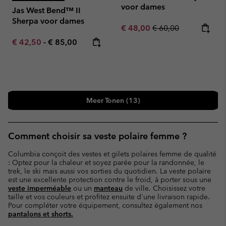
voor dames
Jas West Bend™ II
Sherpa voor dames
Sale price:
Regular price:
€ 48,00
€ 60,00
Minimum sale price:
Maximum price:
€ 42,50
-
€ 85,00
Meer Tonen (13)
Comment choisir sa veste polaire femme ?
Columbia conçoit des vestes et gilets polaires femme de qualité
: Optez pour la chaleur et soyez parée pour la randonnée, le
trek, le ski mais aussi vos sorties du quotidien. La veste polaire
est une excellente protection contre le froid, à porter sous une
veste imperméable
ou un
manteau
de ville. Choisissez votre
taille et vos couleurs et profitez ensuite d'une livraison rapide.
Pour compléter votre équipement, consultez également nos
pantalons et shorts.