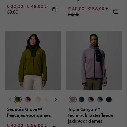
Minimum sale price:
Maximum sale price:
Regular price:
€ 30,00
-
€ 48,00
€
Minimum sale price:
Maximum sale pric
Regular pr
€ 40,00
-
€ 56,00
€
60,00
80,00
Sequoia Grove™
Triple Canyon™
fleecejas voor dames
technisch rasterfleece
jack voor dames
Minimum sale price:
Maximum sale price:
Regular price:
€ 42,00
-
€ 56,00
€