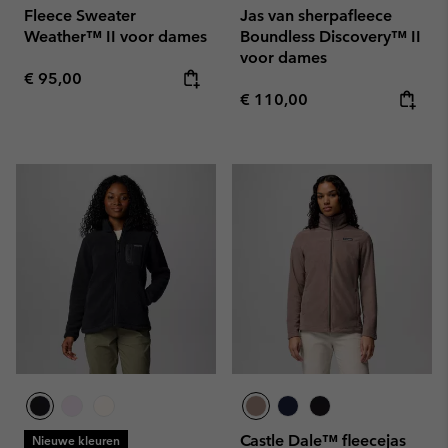
Fleece Sweater
Jas van sherpafleece
Weather™ II voor dames
Boundless Discovery™ II
voor dames
Regular price:
€ 95,00
Regular price:
€ 110,00
Castle Dale™ fleecejas
Nieuwe kleuren