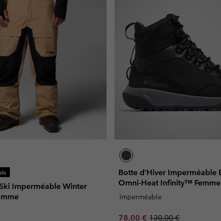
Botte d’Hiver Imperméable
is
Omni-Heat Infinity™ Femme
 Ski Imperméable Winter
Homme
Imperméable
Sale price:
Regular price:
78,00 €
130,00 €