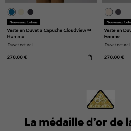
Nouveaux Coloris
Nouveaux Color
Veste en Duvet à Capuche Cloudview™
Veste en Du
Homme
Femme
Duvet naturel
Duvet naturel
Regular price:
Regular pric
270,00 €
270,00 €
La médaille d’or de 