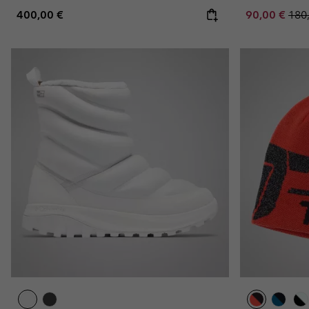
Regular price:
Sale price:
Regu
400,00 €
90,00 €
180