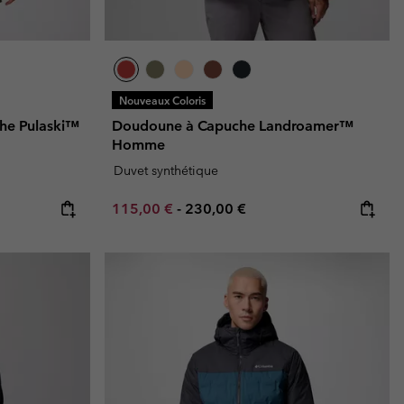
Nouveaux Coloris
he Pulaski™
Doudoune à Capuche Landroamer™
Homme
Duvet synthétique
Minimum sale price:
Maximum price:
115,00 €
-
230,00 €