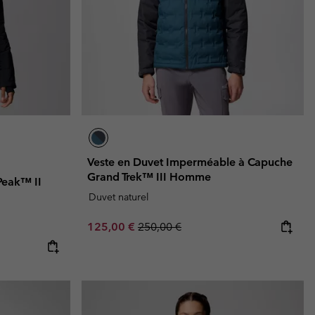
Veste en Duvet Imperméable à Capuche
Grand Trek™ III Homme
Peak™ II
Duvet naturel
Sale price:
Regular price:
125,00 €
250,00 €