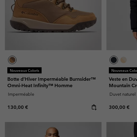
Nouveaux Coloris
Nouveaux Color
Botte d’Hiver Imperméable Burnsider™
Veste en Du
Omni-Heat Infinity™ Homme
Mountain C
Imperméable
Duvet naturel
Regular price:
Regular pric
130,00 €
300,00 €