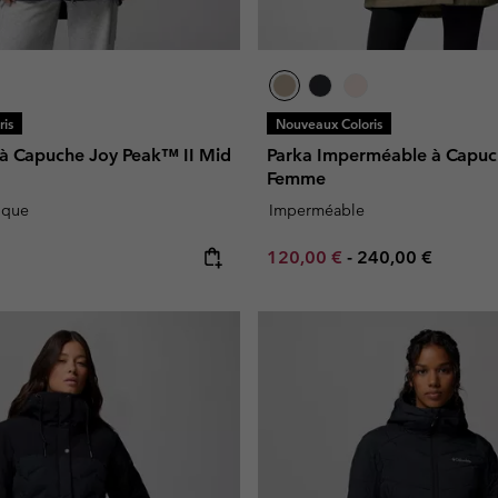
is
Nouveaux Coloris
e à Capuche Joy Peak™ II Mid
Parka Imperméable à Capuc
Femme
ique
Imperméable
e:
Minimum sale price:
Maximum price:
120,00 €
-
240,00 €