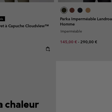
Parka Imperméable Landro
is
Homme
vet à Capuche Cloudview™
Imperméable
Minimum sale price:
Maximum price:
145,00 €
-
290,00 €
e:
la chaleur