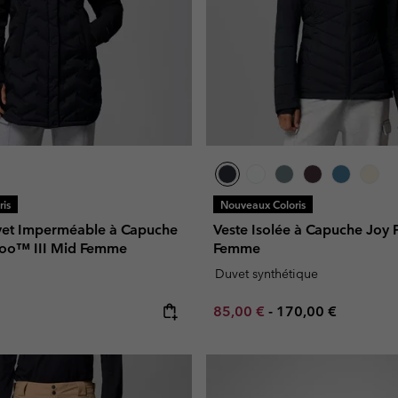
is
Nouveaux Coloris
vet Imperméable à Capuche
Veste Isolée à Capuche Joy 
roo™ III Mid Femme
Femme
Duvet synthétique
e:
Minimum sale price:
Maximum price:
85,00 €
-
170,00 €