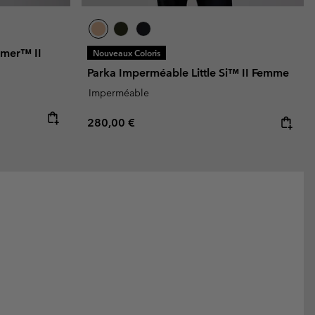
amer™ II
Nouveaux Coloris
Parka Imperméable Little Si™ II Femme
Imperméable
Regular price:
280,00 €