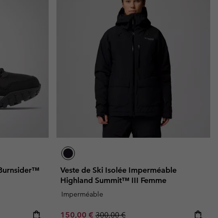
 Burnsider™
Veste de Ski Isolée Imperméable
Highland Summit™ III Femme
Imperméable
Sale price:
Regular price:
150,00 €
300,00 €