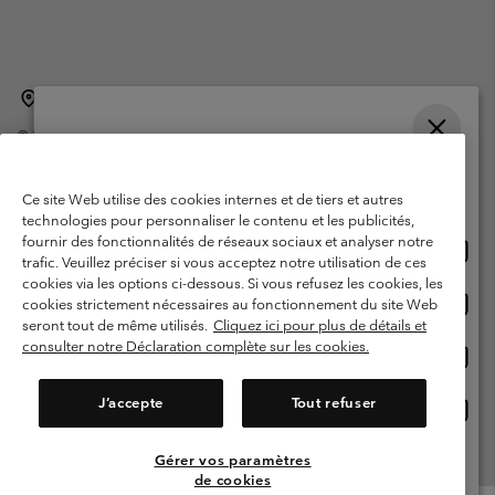
Belgique (français)
English ›
Nederlands ›
|
|
©
2026
Columbia Sportswear International Sarl. Avenue des Morgines, 12
1213 Petit-Lancy Switzerland. Tous droits réservés.
Veuillez choisir une langue
Conditions d'utilisation
Conditions Générales de Vente
Achats en ligne disponibles
Ce site Web utilise des cookies internes et de tiers et autres
Garanties Légales
Politique de confidentialité
technologies pour personnaliser le contenu et les publicités,
fournir des fonctionnalités de réseaux sociaux et analyser notre
Achat
United States
Conditions d'utilisation - Membres
trafic. Veuillez préciser si vous acceptez notre utilisation de ces
en
cookies via les options ci-dessous. Si vous refusez les cookies, les
Conditions D'utilisation - Contenu généré par l'utilisateur
Impressum
ligne
Achat
Belgium-English
cookies strictement nécessaires au fonctionnement du site Web
dispon
en
Cookies
seront tout de même utilisés.
Cliquez ici pour plus de détails et
ligne
consulter notre Déclaration complète sur les cookies.
Achat
Belgium-Français
dispon
en
Service client: Lun - sam de 9h à 13h et de 14h à 18h
(+)3278480783
ligne
J’accepte
Tout refuser
Achat
Belgium-Dutch
dispon
en
ligne
Gérer vos paramètres
Voir Tous Les Pays
dispon
de cookies