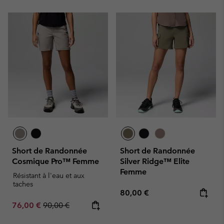
Short de Randonnée
Short de Randonnée
Cosmique Pro™ Femme
Silver Ridge™ Elite
Femme
Résistant à l'eau et aux
taches
Regular price:
80,00 €
Sale price:
Regular price:
76,00 €
90,00 €