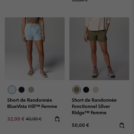
Short de Randonnée
Short de Randonnée
BlueVista Hill™ Femme
Fonctionnel Silver
Ridge™ Femme
Sale price:
Regular price:
32,00 €
40,00 €
Regular price:
50,00 €