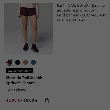
8.24 - COL EU/UK - Back to
adventure promotion -
Grid banner - ECOM-53480
- CONTENT PAGE
Nouveaux Coloris
Short de Trail Stealth
Spring™ Femme
Poids plume
Minimum sale price:
Maximum price:
42,00 €
-
60,00 €