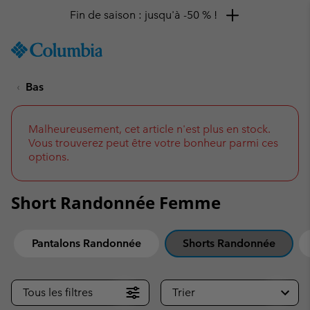
Fin de saison : jusqu'à -50 % !
SKIP
Columbia
TO
Sportswear
CONTENT
Bas
SKIP
TO
MAIN
NAV
Malheureusement, cet article n'est plus en stock.
Vous trouverez peut être votre bonheur parmi ces
SKIP
options.
TO
SEARCH
Short Randonnée Femme
Pantalons Randonnée
Shorts Randonnée
Tous les filtres
Trier