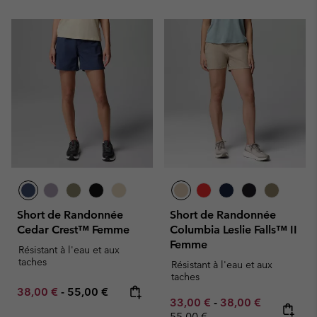
Short de Randonnée
Short de Randonnée
Cedar Crest™ Femme
Columbia Leslie Falls™ II
Femme
Résistant à l'eau et aux
taches
Résistant à l'eau et aux
taches
Minimum sale price:
Maximum price:
38,00 €
-
55,00 €
Minimum sale price:
Maximum sale pric
Regular pr
33,00 €
-
38,00 €
55,00 €