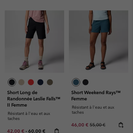
Short Long de
Short Weekend Rays™
Randonnée Leslie Falls™
Femme
II Femme
Résistant à l'eau et aux
taches
Résistant à l'eau et aux
taches
Sale price:
Regular price:
46,00 €
55,00 €
Minimum sale price:
Maximum price:
42,00 €
-
60,00 €