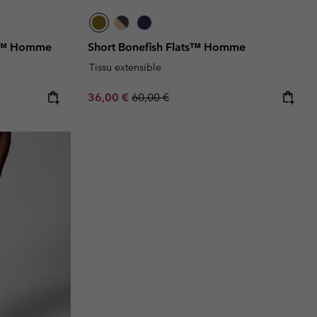
OC™ Homme
Short Bonefish Flats™ Homme
Tissu extensible
Sale price:
Regular price:
36,00 €
60,00 €