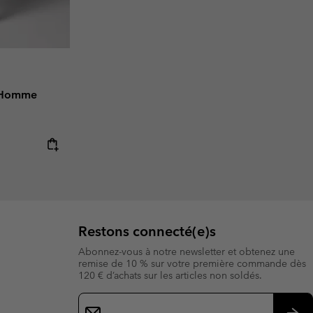
™ Homme
e:
ice:
Restons connecté(e)s
Abonnez-vous à notre newsletter et obtenez une
remise de 10 % sur votre première commande dès
120 € d’achats sur les articles non soldés.
Inscription