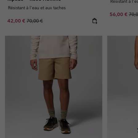
Résistant à l'
Résistant à l'eau et aux taches
Sale price:
Regu
56,00 €
70,
Sale price:
Regular price:
42,00 €
70,00 €