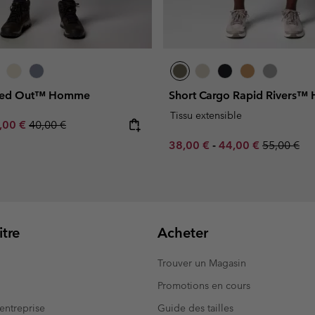
hed Out™ Homme
Short Cargo Rapid Rivers
Tissu extensible
e price:
ximum sale price:
Regular price:
,00 €
40,00 €
Minimum sale price:
Maximum sale pric
Regular pr
38,00 €
-
44,00 €
55,00 €
tre
Acheter
Trouver un Magasin
Promotions en cours
entreprise
Guide des tailles