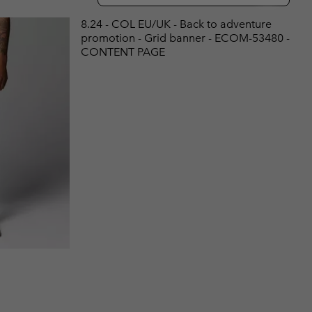
ours de cou
ours de cou
Guide Des Articles Imperméables
Guide Des Articles Imperméables
8.24 - COL EU/UK - Back to adventure
i & d'hiver
i & d'Hiver
promotion - Grid banner - ECOM-53480 -
CONTENT PAGE
 grandes tailles
articles femme
articles homme