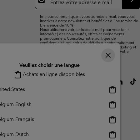
par
e-
S’a
mail
En nous communiquant votre adresse e-mail, vous vous
inscrivez à notre newsletter et bénéficiez d’une remise de
bienvenue de 10 %.
Nous utiliserons votre adresse e-mail pour vous tenir
informé(e) des nouveautés, offres et événements
promotionnels. Consultez notre
politique de
confidentialité
pour plus de détails sur notre traitement
des données vous concernant à des fins de marketing et
sur les moyens dont vous disposez pour retirer votre
consentement.
Veuillez choisir une langue
Achats en ligne disponibles
Achats
ited States
en
ligne
Achats
lgium-English
disponibles
en
ligne
Achats
lgium-Français
disponibles
en
ligne
Achats
elgium-Dutch
lisation - Contenu généré par l'utilisateur
Impressum
Cookies
disponibles