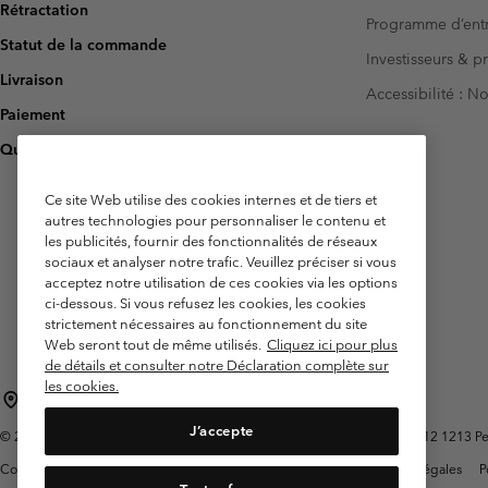
Rétractation
Programme d’entr
Statut de la commande
Investisseurs & p
Livraison
Accessibilité : 
Paiement
Questions fréquentes
Ce site Web utilise des cookies internes et de tiers et
autres technologies pour personnaliser le contenu et
les publicités, fournir des fonctionnalités de réseaux
sociaux et analyser notre trafic. Veuillez préciser si vous
acceptez notre utilisation de ces cookies via les options
ci-dessous. Si vous refusez les cookies, les cookies
strictement nécessaires au fonctionnement du site
Web seront tout de même utilisés.
Cliquez ici pour plus
de détails et consulter notre Déclaration complète sur
les cookies.
Belgique (français)
English ›
Nederlands ›
|
|
J’accepte
©
2026
Columbia Sportswear International Sarl. Avenue des Morgines, 12 1213 Peti
Conditions d'utilisation
Conditions Générales de Vente
Garanties Légales
P