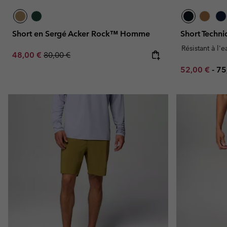
Short en Sergé Acker Rock™ Homme
Short Tech
Résistant à l'
Sale price:
Regular price:
48,00 €
80,00 €
Minimum sal
Ma
52,00 €
-
75