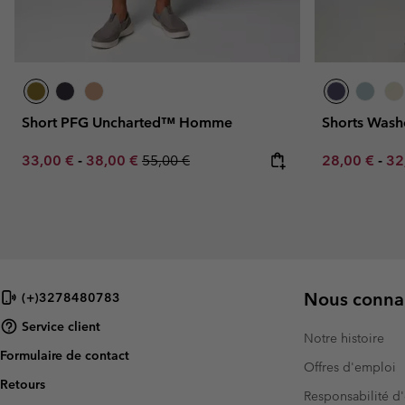
Short PFG Uncharted™ Homme
Shorts Was
Minimum sale price:
Maximum sale price:
Regular price:
Minimum sal
Ma
33,00 €
-
38,00 €
55,00 €
28,00 €
-
32
Nous connai
(+)3278480783
Service client
Notre histoire
Formulaire de contact
Offres d'emploi
Retours
Responsabilité d'