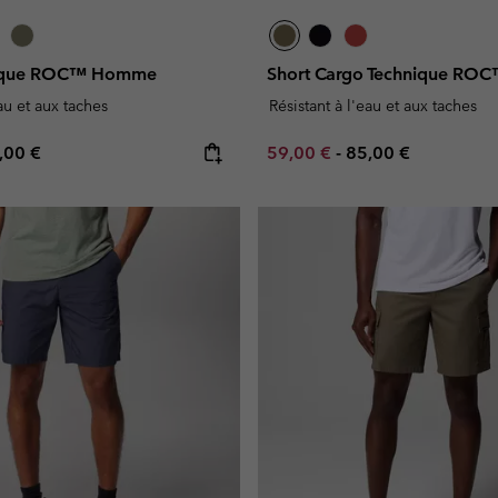
nique ROC™ Homme
Short Cargo Technique R
eau et aux taches
Résistant à l'eau et aux taches
e price:
ximum price:
Minimum sale price:
Maximum price:
,00 €
59,00 €
-
85,00 €