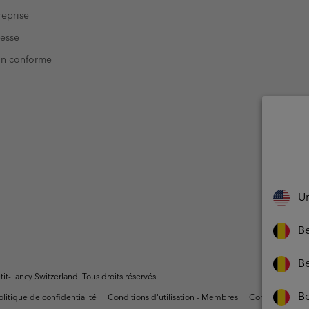
eprise
resse
Non conforme
Un
Be
Be
t-Lancy Switzerland. Tous droits réservés.
B
olitique de confidentialité
Conditions d'utilisation - Membres
Conditions D'uti