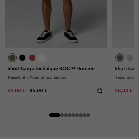
Short Cargo Technique ROC™ Homme
Short Car
Résistant à l'eau et aux taches
Tissu exten
Minimum sale price:
Maximum price:
Minimum sa
59,00 €
-
85,00 €
38,00 €
-