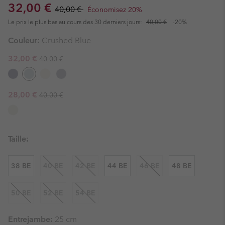
Sale price:
Regular price:
32,00 €
40,00 €
Économisez 20%
Le prix le plus bas au cours des 30 derniers jours:
40,00 €
-20%
Couleur:
Crushed Blue
Regular price:
Sale price:
32,00 €
40,00 €
Regular price:
Sale price:
28,00 €
40,00 €
Taille:
38 BE
40 BE
42 BE
44 BE
46 BE
48 BE
50 BE
52 BE
54 BE
Entrejambe:
25 cm