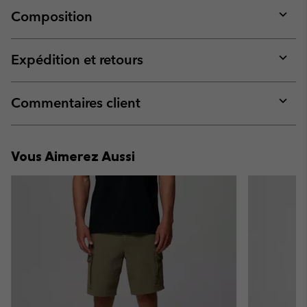
Composition
Expan
or
collap
Expédition et retours
sectio
Expan
or
collap
Commentaires client
sectio
Expan
or
collap
Vous Aimerez Aussi
sectio