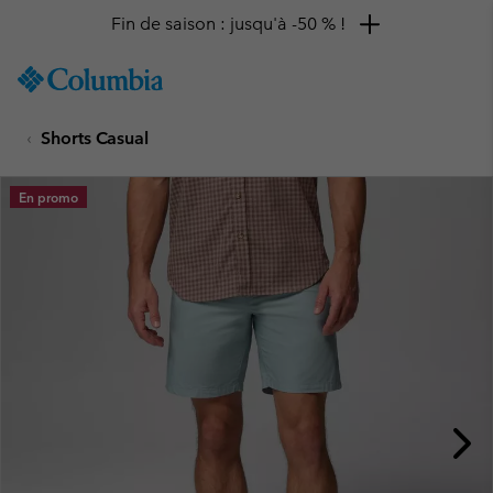
Fin de saison : jusqu'à -50 % !
SKIP
Columbia
TO
Sportswear
CONTENT
Shorts Casual
SKIP
TO
MAIN
En promo
NAV
SKIP
TO
SEARCH