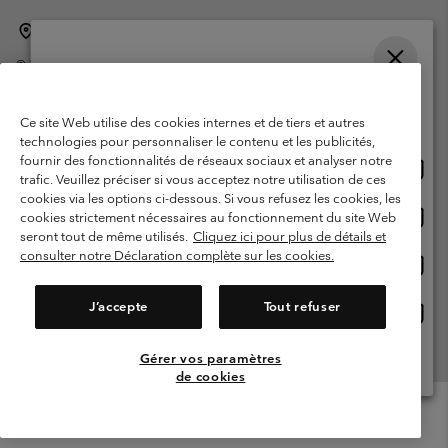
Belgique (français)
English ›
Nederlands ›
|
|
©
2026
Columbia Sportswear International Sarl. Avenue des Morgines, 12
1213 Petit-Lancy Switzerland. Tous droits réservés.
Veuillez choisir une langue
Conditions d'utilisation
Conditions Générales de Vente
Achats en ligne disponibles
Ce site Web utilise des cookies internes et de tiers et autres
Garanties Légales
Politique de confidentialité
technologies pour personnaliser le contenu et les publicités,
fournir des fonctionnalités de réseaux sociaux et analyser notre
Achat
United States
Conditions d'utilisation - Membres
trafic. Veuillez préciser si vous acceptez notre utilisation de ces
en
cookies via les options ci-dessous. Si vous refusez les cookies, les
Conditions D'utilisation - Contenu généré par l'utilisateur
Impressum
ligne
Achat
Belgium-English
cookies strictement nécessaires au fonctionnement du site Web
dispon
en
Cookies
seront tout de même utilisés.
Cliquez ici pour plus de détails et
ligne
consulter notre Déclaration complète sur les cookies.
Achat
Belgium-Français
dispon
en
Service client: Lun - sam de 9h à 13h et de 14h à 18h
(+)3278480783
ligne
J’accepte
Tout refuser
Achat
Belgium-Dutch
dispon
en
ligne
Gérer vos paramètres
Voir Tous Les Pays
dispon
de cookies
Menu
Rechercher
Connexion
Mini
Cart