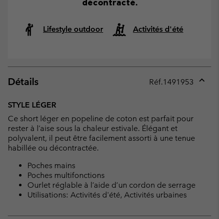
décontracté.
Lifestyle outdoor
Activités d'été
Détails
Réf.
1491953
Expan
or
STYLE LÉGER
collap
Ce short léger en popeline de coton est parfait pour
sectio
rester à l’aise sous la chaleur estivale. Élégant et
polyvalent, il peut être facilement assorti à une tenue
habillée ou décontractée.
Poches mains
Poches multifonctions
Ourlet réglable à l’aide d’un cordon de serrage
Utilisations: Activités d'été, Activités urbaines