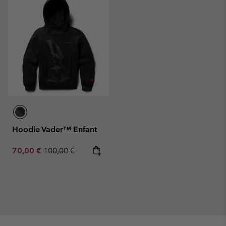
Hoodie Vader™ Enfant
Sale price:
Regular price:
70,00 €
100,00 €