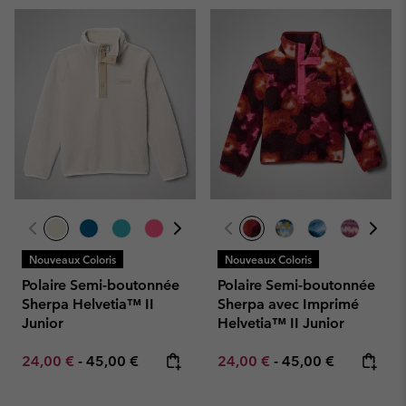
Nouveaux Coloris
Nouveaux Coloris
Polaire Semi-boutonnée
Polaire Semi-boutonnée
Sherpa Helvetia™ II
Sherpa avec Imprimé
Junior
Helvetia™ II Junior
Minimum sale price:
Maximum price:
Minimum sale price:
Maximum price:
24,00 €
-
45,00 €
24,00 €
-
45,00 €