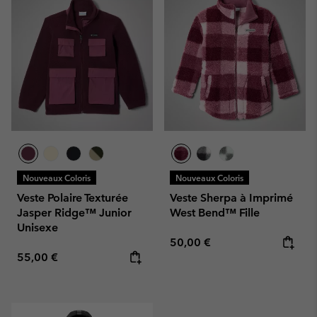
Nouveaux Coloris
Nouveaux Coloris
Veste Polaire Texturée
Veste Sherpa à Imprimé
Jasper Ridge™ Junior
West Bend™ Fille
Unisexe
Regular price:
50,00 €
Regular price:
55,00 €