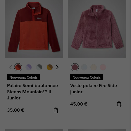
Nouveaux Coloris
Nouveaux Coloris
Polaire Semi-boutonnée
Veste polaire Fire Side
Steens Mountain™ II
junior
Junior
Regular price:
45,00 €
Regular price:
35,00 €