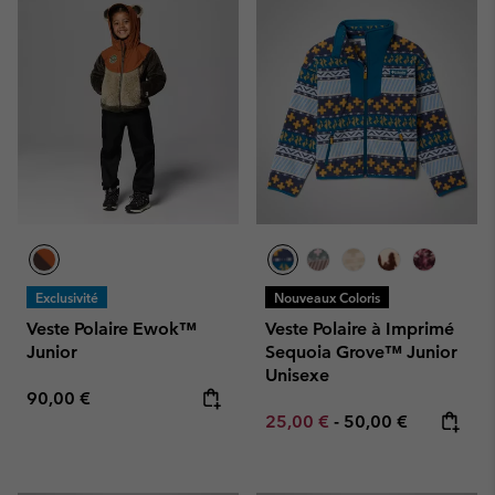
Exclusivité
Nouveaux Coloris
Veste Polaire Ewok™
Veste Polaire à Imprimé
Junior
Sequoia Grove™ Junior
Unisexe
Regular price:
90,00 €
Minimum sale price:
Maximum price:
25,00 €
-
50,00 €