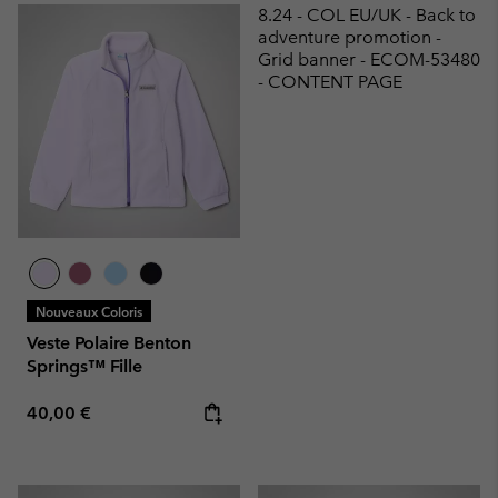
8.24 - COL EU/UK - Back to
adventure promotion -
Grid banner - ECOM-53480
- CONTENT PAGE
Nouveaux Coloris
Veste Polaire Benton
Springs™ Fille
Regular price:
40,00 €