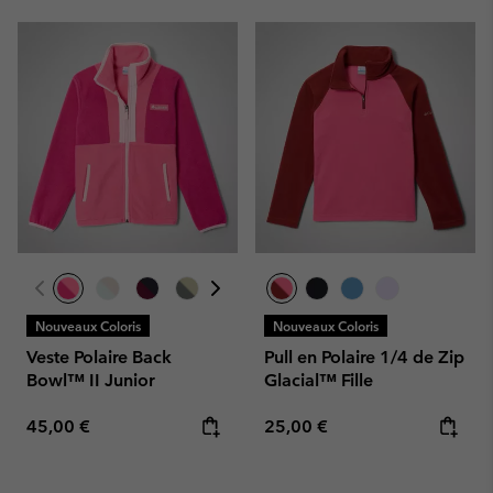
Nouveaux Coloris
Nouveaux Coloris
Veste Polaire Back
Pull en Polaire 1/4 de Zip
Bowl™ II Junior
Glacial™ Fille
Regular price:
Regular price:
45,00 €
25,00 €