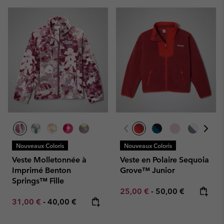
Nouveaux Coloris
Nouveaux Coloris
Veste Molletonnée à
Veste en Polaire Sequoia
Imprimé Benton
Grove™ Junior
Springs™ Fille
Minimum sale price:
Maximum price:
25,00 €
-
50,00 €
Minimum sale price:
Maximum price:
31,00 €
-
40,00 €