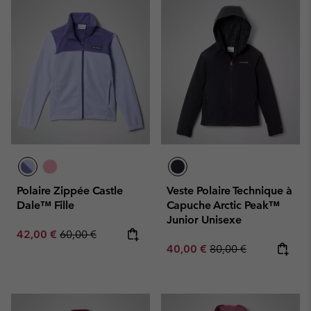
Polaire Zippée Castle
Veste Polaire Technique à
Dale™ Fille
Capuche Arctic Peak™
Junior Unisexe
Sale price:
Regular price:
42,00 €
60,00 €
Sale price:
Regular price:
40,00 €
80,00 €