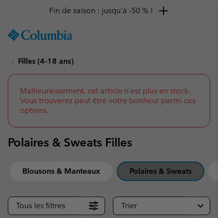
Remise de 10 % à saisir
SKIP
Columbia
TO
Sportswear
CONTENT
Filles (4-18 ans)
SKIP
TO
MAIN
NAV
Malheureusement, cet article n'est plus en stock.
Vous trouverez peut être votre bonheur parmi ces
SKIP
options.
TO
SEARCH
Polaires & Sweats Filles
Blousons & Manteaux
Polaires & Sweats
Tous les filtres
Trier