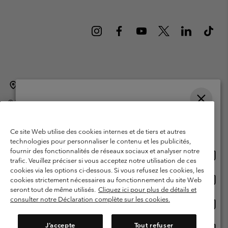
Belgique (français)
English ›
Nederlands ›
|
|
©
2026
Columbia Sportswear International Sarl. Avenue des Morgines, 12
1213 Petit-Lancy Switzerland. Tous droits réservés.
Veuillez choisir une langue
Conditions d'utilisation
Conditions Générales de Vente
Achats en ligne disponibles
Ce site Web utilise des cookies internes et de tiers et autres
Garanties Légales
Politique de confidentialité
technologies pour personnaliser le contenu et les publicités,
fournir des fonctionnalités de réseaux sociaux et analyser notre
Achat
United States
Conditions d'utilisation - Membres
trafic. Veuillez préciser si vous acceptez notre utilisation de ces
en
cookies via les options ci-dessous. Si vous refusez les cookies, les
Conditions D'utilisation - Contenu généré par l'utilisateur
Impressum
ligne
Achat
Belgium-English
cookies strictement nécessaires au fonctionnement du site Web
dispon
en
Cookies
seront tout de même utilisés.
Cliquez ici pour plus de détails et
ligne
consulter notre Déclaration complète sur les cookies.
Achat
Belgium-Français
dispon
en
Service client: Lun - sam de 9h à 13h et de 14h à 18h
(+)3278480783
ligne
J’accepte
Tout refuser
Achat
Belgium-Dutch