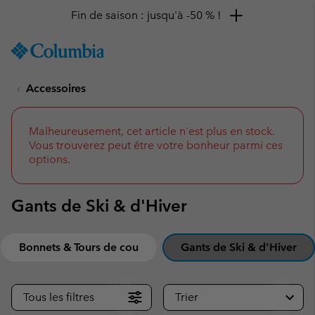
Fin de saison : jusqu'à -50 % !
SKIP
Columbia
TO
Sportswear
CONTENT
Accessoires
SKIP
TO
MAIN
NAV
Malheureusement, cet article n'est plus en stock.
Vous trouverez peut être votre bonheur parmi ces
SKIP
options.
TO
SEARCH
Gants de Ski & d'Hiver
Bonnets & Tours de cou
Gants de Ski & d'Hiver
Tous les filtres
Trier