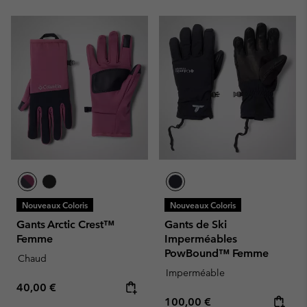
Nouveaux Coloris
Nouveaux Coloris
Gants Arctic Crest™
Gants de Ski
Femme
Imperméables
PowBound™ Femme
Chaud
Imperméable
Regular price:
40,00 €
Regular price:
100,00 €