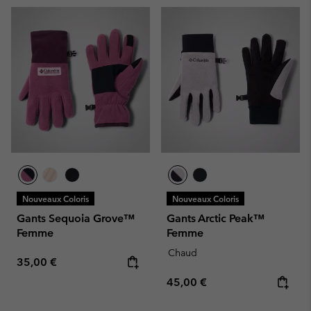
Nouveaux Coloris
Nouveaux Coloris
Gants Sequoia Grove™
Gants Arctic Peak™
Femme
Femme
Chaud
Regular price:
35,00 €
Regular price:
45,00 €