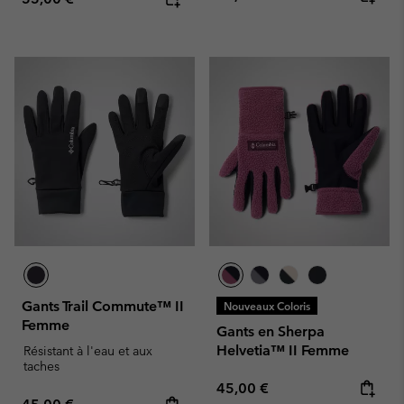
Gants Trail Commute™ II
Nouveaux Coloris
Femme
Gants en Sherpa
Helvetia™ II Femme
Résistant à l'eau et aux
taches
Regular price:
45,00 €
Regular price: