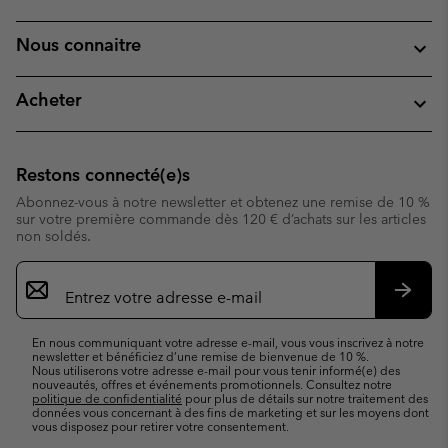
Nous connaitre
Acheter
Restons connecté(e)s
Abonnez-vous à notre newsletter et obtenez une remise de 10 %
sur votre première commande dès 120 € d’achats sur les articles
non soldés.
Inscription
par
e-
S’abo
mail
En nous communiquant votre adresse e-mail, vous vous inscrivez à notre
newsletter et bénéficiez d’une remise de bienvenue de 10 %.
Nous utiliserons votre adresse e-mail pour vous tenir informé(e) des
nouveautés, offres et événements promotionnels. Consultez notre
politique de confidentialité
pour plus de détails sur notre traitement des
données vous concernant à des fins de marketing et sur les moyens dont
vous disposez pour retirer votre consentement.