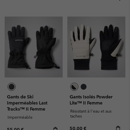
Gants de Ski
Gants Isolés Powder
Imperméables Last
Lite™ II Femme
Tracks™ II Femme
Résistant à l'eau et aux
taches
Imperméable
Regular price:
50,00 €
Regular price:
55,00 €