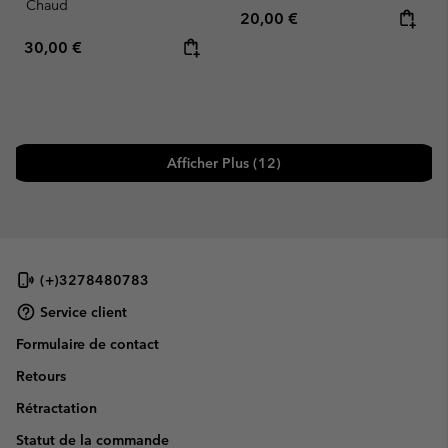
Chaud
Regular price:
20,00 €
Regular price:
30,00 €
Afficher Plus (12)
(+)3278480783
Service client
Formulaire de contact
Retours
Rétractation
Statut de la commande