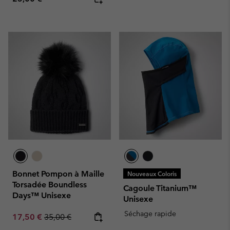
Bonnet Pompon à Maille
Nouveaux Coloris
Torsadée Boundless
Cagoule Titanium™
Days™ Unisexe
Unisexe
Séchage rapide
Sale price:
Regular price:
17,50 €
35,00 €