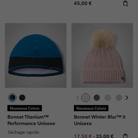
Regular price:
45,00 €
Nouveaux Coloris
Nouveaux Coloris
Bonnet Titanium™
Bonnet Winter Blur™ II
Performance Unisexe
Unisexe
Séchage rapide
Minimum sale price:
Maximum price:
17,50 €
-
35,00 €