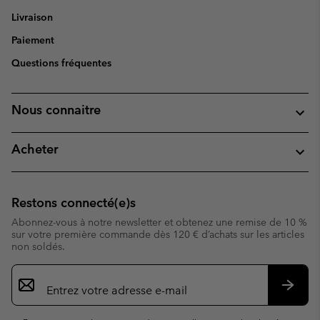
Livraison
Paiement
Questions fréquentes
Nous connaitre
Acheter
Restons connecté(e)s
Abonnez-vous à notre newsletter et obtenez une remise de 10 %
sur votre première commande dès 120 € d’achats sur les articles
non soldés.
Inscription
par
e-
S’abo
mail