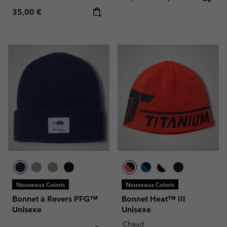
Regular price:
35,00 €
Nouveaux Coloris
Nouveaux Coloris
Bonnet à Revers PFG™
Bonnet Heat™ III
Unisexe
Unisexe
Chaud