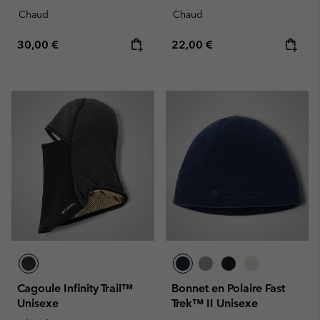
Chaud
Chaud
Regular price:
Regular price:
30,00 €
22,00 €
Cagoule Infinity Trail™
Bonnet en Polaire Fast
Unisexe
Trek™ II Unisexe