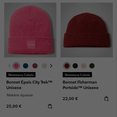
Nouveaux Coloris
Nouveaux Coloris
Bonnet Épais City Trek™
Bonnet Fisherman
Unisexe
Portside™ Unisexe
Matière épaisse
Regular price:
22,00 €
Regular price:
25,00 €