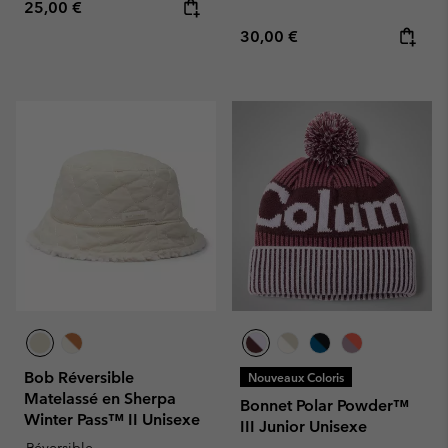
Regular price:
25,00 €
Regular price:
30,00 €
Bob Réversible
Nouveaux Coloris
Matelassé en Sherpa
Bonnet Polar Powder™
Winter Pass™ II Unisexe
III Junior Unisexe