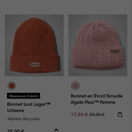
Bonnet en Tricot Torsadé
Nouveaux Coloris
Agate Pass™ Femme
Bonnet Lost Lager™
Unisexe
Sale price:
Regular price:
17,50 €
35,00 €
Matière Recyclée
Regular price:
25,00 €