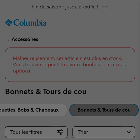
Remise de 10 % à saisir
SKIP
Columbia
TO
Sportswear
CONTENT
Accessoires
SKIP
TO
MAIN
NAV
Malheureusement, cet article n'est plus en stock.
Vous trouverez peut être votre bonheur parmi ces
SKIP
options.
TO
SEARCH
Bonnets & Tours de cou
quettes, Bobs & Chapeaux
Bonnets & Tours de cou
Tous les filtres
Trier