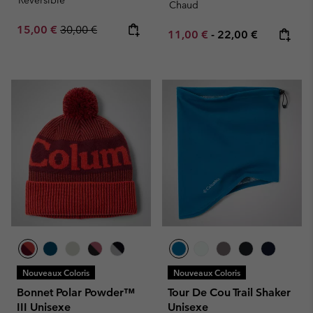
Réversible
Chaud
Sale price:
Regular price:
15,00 €
30,00 €
Minimum sale price:
Maximum price:
11,00 €
-
22,00 €
Nouveaux Coloris
Nouveaux Coloris
Bonnet Polar Powder™
Tour De Cou Trail Shaker
III Unisexe
Unisexe