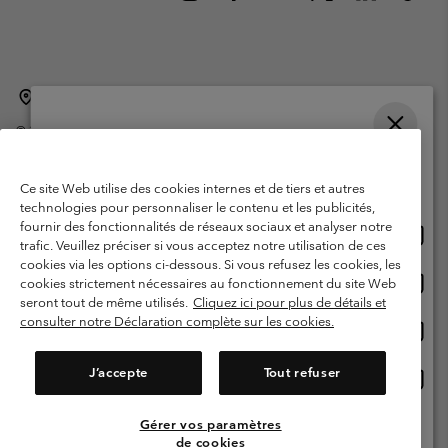
Belgique (français)
English ›
Nederlands ›
|
|
©
2026
Columbia Sportswear International Sarl. Avenue des Morgines, 12
1213 Petit-Lancy Switzerland. Tous droits réservés.
Veuillez choisir une langue
Conditions d'utilisation
Conditions Générales de Vente
Achats en ligne disponibles
Ce site Web utilise des cookies internes et de tiers et autres
Garanties Légales
Politique de confidentialité
technologies pour personnaliser le contenu et les publicités,
fournir des fonctionnalités de réseaux sociaux et analyser notre
Achat
United States
Conditions d'utilisation - Membres
trafic. Veuillez préciser si vous acceptez notre utilisation de ces
en
cookies via les options ci-dessous. Si vous refusez les cookies, les
Conditions D'utilisation - Contenu généré par l'utilisateur
Impressum
ligne
Achat
Belgium-English
cookies strictement nécessaires au fonctionnement du site Web
dispon
en
Cookies
seront tout de même utilisés.
Cliquez ici pour plus de détails et
ligne
consulter notre Déclaration complète sur les cookies.
Achat
Belgium-Français
dispon
en
Service client: Lun - sam de 9h à 13h et de 14h à 18h
(+)3278480783
ligne
J’accepte
Tout refuser
Achat
Belgium-Dutch
dispon
en
ligne
Gérer vos paramètres
Voir Tous Les Pays
dispon
de cookies