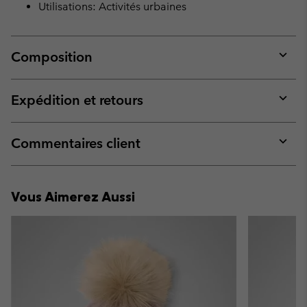
Utilisations: Activités urbaines
Composition
Expan
or
collap
Expédition et retours
sectio
Expan
or
collap
Commentaires client
sectio
Expan
or
collap
Vous Aimerez Aussi
sectio