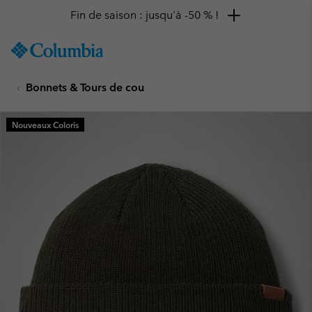
Fin de saison : jusqu'à -50 % !
SKIP
Columbia
TO
Sportswear
CONTENT
Bonnets & Tours de cou
SKIP
TO
MAIN
Nouveaux Coloris
NAV
SKIP
TO
SEARCH