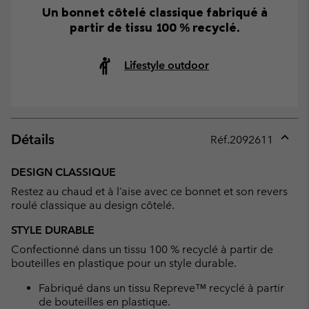
Un bonnet côtelé classique fabriqué à
partir de tissu 100 % recyclé.
Lifestyle outdoor
Détails
Réf.
2092611
Expan
or
DESIGN CLASSIQUE
collap
Restez au chaud et à l’aise avec ce bonnet et son revers
sectio
roulé classique au design côtelé.
STYLE DURABLE
Confectionné dans un tissu 100 % recyclé à partir de
bouteilles en plastique pour un style durable.
Fabriqué dans un tissu Repreve™ recyclé à partir
de bouteilles en plastique.