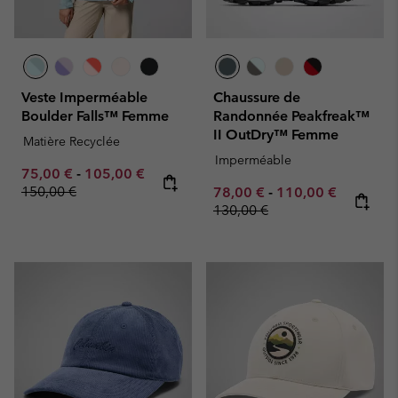
Veste Imperméable
Chaussure de
Boulder Falls™ Femme
Randonnée Peakfreak™
II OutDry™ Femme
Matière Recyclée
Imperméable
Minimum sale price:
Maximum sale price:
Regular price:
75,00 €
-
105,00 €
150,00 €
Minimum sale price:
Maximum sale pric
Regular p
78,00 €
-
110,00 €
130,00 €