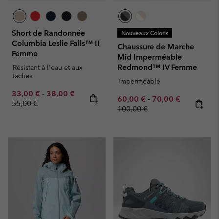
Short de Randonnée
Nouveaux Coloris
Columbia Leslie Falls™ II
Chaussure de Marche
Femme
Mid Imperméable
Redmond™ IV Femme
Résistant à l'eau et aux
taches
Imperméable
Minimum sale price:
Maximum sale price:
Regular price:
33,00 €
-
38,00 €
Minimum sale price:
Maximum sale pric
Regular pr
60,00 €
-
70,00 €
55,00 €
100,00 €