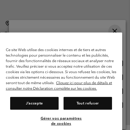
Belgique (français)
English ›
Nederlands ›
|
|
©
2026
Columbia Sportswear International Sarl. Avenue des Morgines, 12
1213 Petit-Lancy Switzerland. Tous droits réservés.
Veuillez choisir une langue
Conditions d'utilisation
Conditions Générales de Vente
Achats en ligne disponibles
Ce site Web utilise des cookies internes et de tiers et autres
Garanties Légales
Politique de confidentialité
technologies pour personnaliser le contenu et les publicités,
fournir des fonctionnalités de réseaux sociaux et analyser notre
Achat
United States
Conditions d'utilisation - Membres
trafic. Veuillez préciser si vous acceptez notre utilisation de ces
en
cookies via les options ci-dessous. Si vous refusez les cookies, les
Conditions D'utilisation - Contenu généré par l'utilisateur
Impressum
ligne
Achat
Belgium-English
cookies strictement nécessaires au fonctionnement du site Web
dispon
en
Cookies
seront tout de même utilisés.
Cliquez ici pour plus de détails et
ligne
consulter notre Déclaration complète sur les cookies.
Achat
Belgium-Français
dispon
en
Service client: Lun - sam de 9h à 13h et de 14h à 18h
(+)3278480783
ligne
J’accepte
Tout refuser
Achat
Belgium-Dutch
dispon
en
ligne
Gérer vos paramètres
Voir Tous Les Pays
dispon
de cookies