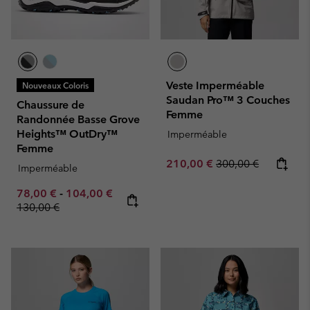
Veste Imperméable
Nouveaux Coloris
Saudan Pro™ 3 Couches
Chaussure de
Femme
Randonnée Basse Grove
Heights™ OutDry™
Imperméable
Femme
Sale price:
Regular price:
210,00 €
300,00 €
Imperméable
Minimum sale price:
Maximum sale price:
Regular price:
78,00 €
-
104,00 €
130,00 €