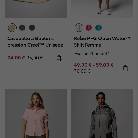
Casquette à Boutons-
Robe PFG Open Water™
pression Creel™ Unisexe
Shift Femme
Evacue l'humidité
Sale price:
Regular price:
24,00 €
35,00 €
Minimum sale price:
Maximum sale pric
Regular pr
49,00 €
-
59,00 €
70,00 €