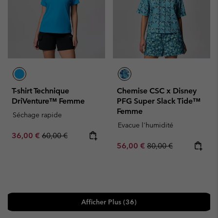
T-shirt Technique
Chemise CSC x Disney
DriVenture™ Femme
PFG Super Slack Tide™
Femme
Séchage rapide
Evacue l'humidité
Sale price:
Regular price:
36,00 €
60,00 €
Sale price:
Regular price:
56,00 €
80,00 €
Afficher Plus (36)