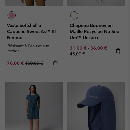
Veste Softshell à
Chapeau Booney en
Capuche Sweet As™ III
Maille Recyclée No See
Femme
Um™ Unisexe
Résistant à l'eau et aux
Minimum sale price:
Maximum sale pric
Regular pr
31,00 €
-
36,00 €
taches
45,00 €
Sale price:
Regular price:
70,00 €
100,00 €