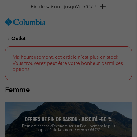
Remise de 10 % à saisir
SKIP
Columbia
TO
Sportswear
CONTENT
Outlet
SKIP
TO
MAIN
NAV
Malheureusement, cet article n'est plus en stock.
Vous trouverez peut être votre bonheur parmi ces
SKIP
options.
TO
SEARCH
Femme
OFFRES DE FIN DE SAISON : JUSQU’À -50 %
Dernière chance d'économiser sur l'équipement le plus
apprécié de la saison.
Jusqu'au 06/09.