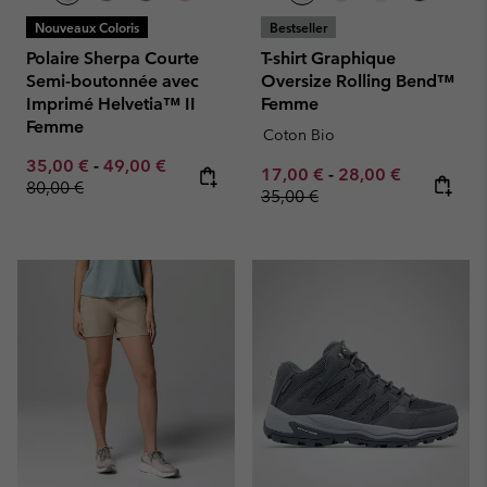
Nouveaux Coloris
Bestseller
Polaire Sherpa Courte
T-shirt Graphique
Semi-boutonnée avec
Oversize Rolling Bend™
Imprimé Helvetia™ II
Femme
Femme
Coton Bio
Minimum sale price:
Maximum sale price:
Regular price:
35,00 €
-
49,00 €
Minimum sale price:
Maximum sale pric
Regular pr
17,00 €
-
28,00 €
80,00 €
35,00 €