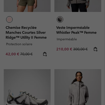
Chemise Recyclée
Veste Imperméable
Manches Courtes Silver
Whistler Peak™ Femme
Ridge™ Utility II Femme
Imperméable
Protection solaire
Sale price:
Regular price:
210,00 €
300,00 €
Sale price:
Regular price:
42,00 €
70,00 €