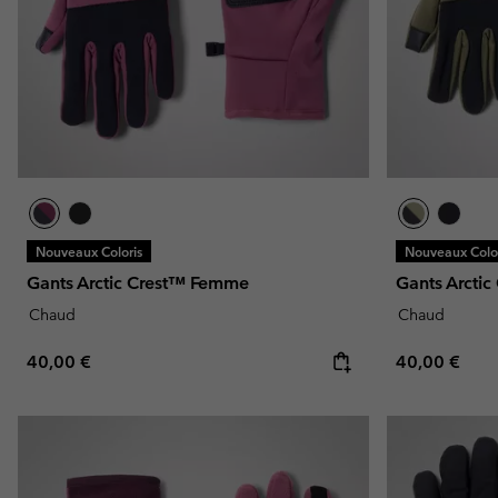
Nouveaux Coloris
Nouveaux Color
Gants Arctic Crest™ Femme
Gants Arcti
Chaud
Chaud
Regular price:
Regular pric
40,00 €
40,00 €