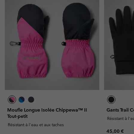
Omni-MAX™
Amaze™
Polaires
Polaires
Omni-MAX™
Polaires Techniques
Polaires Techniques
Polaires Sherpa
Polaires Sherpa
Polaires Casual
Polaires Casual
Polaires sans manche
Polaires sans manche
Moufle Longue Isolée Chippewa™ II
Gants Trai
Tout-petit
Résistant à l'
Résistant à l'eau et aux taches
Regular pric
45,00 €