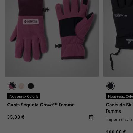
Nouveaux Coloris
Nouveaux Color
Gants Sequoia Grove™ Femme
Gants de S
Femme
Regular price:
35,00 €
Imperméable
Regular pric
100,00 €