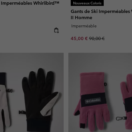
i Imperméables Whirlibird™
Nouveaux Coloris
Gants de Ski Imperméables 
II Homme
Imperméable
e:
Sale price:
Regular price:
45,00 €
90,00 €