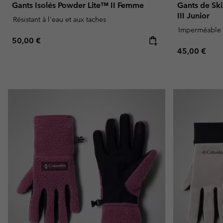
Gants Isolés Powder Lite™ II Femme
Gants de Sk
III Junior
Résistant à l'eau et aux taches
Imperméable
Regular price:
50,00 €
Regular pric
45,00 €