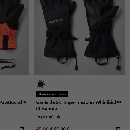
Nouveaux Coloris
s PowBound™
Gants de Ski Imperméables Whirlibird™
III Femme
Imperméable
Sale price:
Regular price:
45,00 €
90,00 €