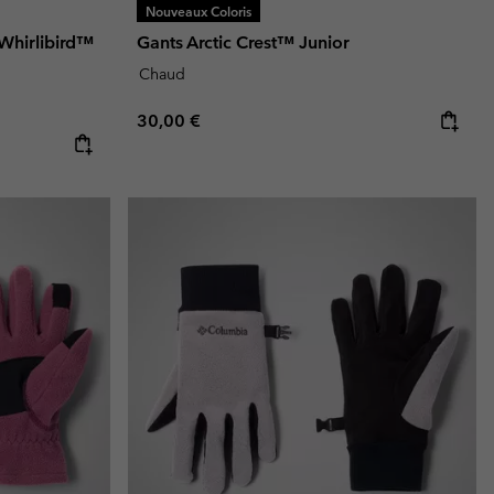
Nouveaux Coloris
Whirlibird™
Gants Arctic Crest™ Junior
Chaud
Regular price:
30,00 €