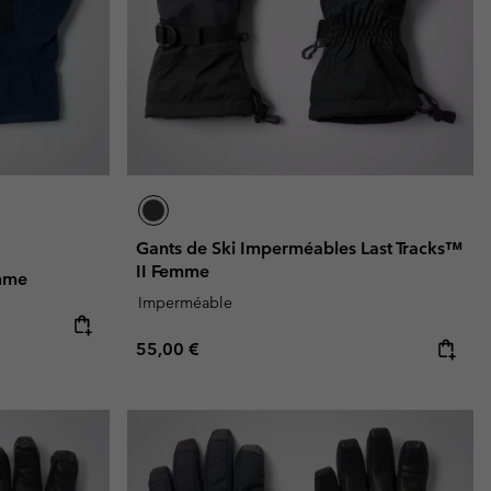
Gants de Ski Imperméables Last Tracks™
II Femme
mme
Imperméable
Regular price:
55,00 €