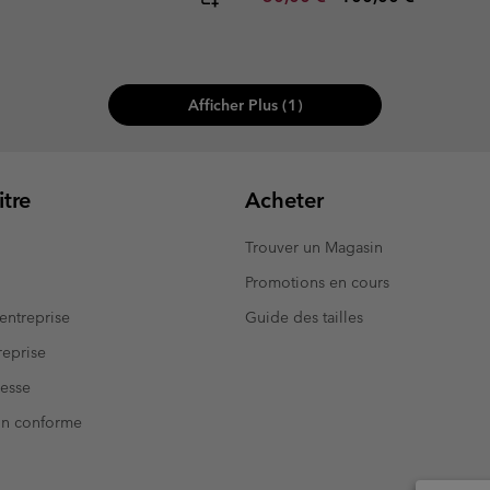
Afficher Plus (1)
tre
Acheter
Trouver un Magasin
Promotions en cours
entreprise
Guide des tailles
eprise
resse
Non conforme