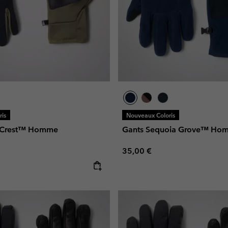
is
Nouveaux Coloris
c Crest™ Homme
Gants Sequoia Grove™ Ho
Regular price:
35,00 €
e: