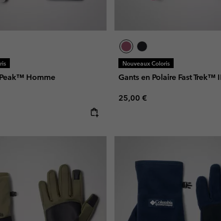
is
Nouveaux Coloris
ic Peak™ Homme
Gants en Polaire Fast Trek™ I
Regular price:
25,00 €
e: