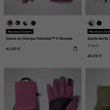
Nouveaux Coloris
Nouveaux Color
Gants en Sherpa Helvetia™ II Femme
Gants Arct
Chaud
Regular price:
45,00 €
Regular pric
45,00 €