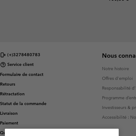
Nous connai
(+)3278480783
Service client
Notre histoire
Formulaire de contact
Offres d'emploi
Retours
Responsabilité d'
Rétractation
Programme d’entr
Statut de la commande
Investisseurs & p
Livraison
Accessibilité : 
Paiement
Questions fréquentes