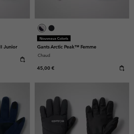
Nouveaux Coloris
II Junior
Gants Arctic Peak™ Femme
Chaud
Regular price:
45,00 €