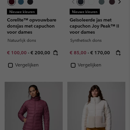
Nieuwe kleuren
Nieuwe kleuren
Corelite™ opvouwbare
Geïsoleerde jas met
donsjas met capuchon
capuchon Joy Peak™ II
voor dames
voor dames
Natuurlijk dons
Synthetisch dons
Minimum sale price:
Maximum price:
Minimum sale price:
Maximum price:
€ 100,00
-
€ 200,00
€ 85,00
-
€ 170,00
Vergelijken
Vergelijken