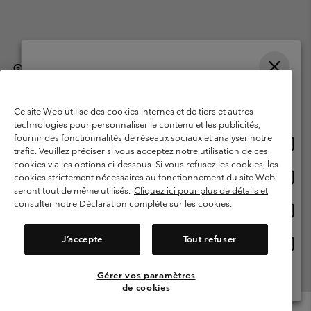
België (Nederlands)
English ›
français ›
|
|
Selecteer je verzendlocatie en taal
©
2026
Columbia Sportswear International Sarl. Avenue des Morgines, 12
1213 Petit-Lancy, Zwitserland. All rights reserved.
Online shoppen beschikbaar
Ce site Web utilise des cookies internes et de tiers et autres
Gebruiksvoorwaarden
Verkoopvoorwaarden
Garantie
technologies pour personnaliser le contenu et les publicités,
fournir des fonctionnalités de réseaux sociaux et analyser notre
Onlin
United States
Privacybeleid
Gebruiksvoorwaarden voor lidmaatschap
trafic. Veuillez préciser si vous acceptez notre utilisation de ces
shopp
cookies via les options ci-dessous. Si vous refusez les cookies, les
Voorwaarden voor door gebruikers gegenereerde inhoud
Impressum
besch
Onlin
Belgium-English
cookies strictement nécessaires au fonctionnement du site Web
shopp
Cookies
seront tout de même utilisés.
Cliquez ici pour plus de détails et
besch
consulter notre Déclaration complète sur les cookies.
Onlin
Belgium-Français
shopp
Helpcentrum: Maan-Vrij. 9:00 - 13:00 & 14:00- 18:00
(+)3278480783
besch
J’accepte
Tout refuser
Onlin
Belgium-Dutch
shopp
besch
Gérer vos paramètres
Alle Locaties Bekijken
de cookies