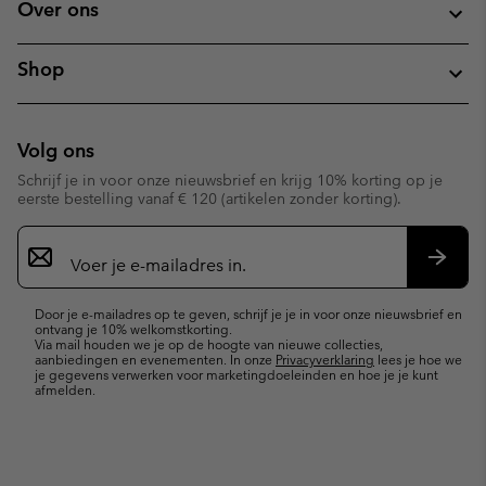
Over ons
Shop
Volg ons
Schrijf je in voor onze nieuwsbrief en krijg 10% korting op je
eerste bestelling vanaf € 120 (artikelen zonder korting).
Aanmelden
voor
e-
Inschr
mailupdates
Door je e-mailadres op te geven, schrijf je je in voor onze nieuwsbrief en
ontvang je 10% welkomstkorting.
Via mail houden we je op de hoogte van nieuwe collecties,
aanbiedingen en evenementen. In onze
Privacyverklaring
lees je hoe we
je gegevens verwerken voor marketingdoeleinden en hoe je je kunt
afmelden.