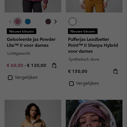
Nieuwe kleuren
Nieuwe kleuren
Geïsoleerde jas Powder
Pufferjas Leadbetter
Lite™ II voor dames
Point™ II Sherpa Hybrid
voor dames
Lichtgewicht
Synthetisch dons
Minimum sale price:
Maximum price:
€ 60,00
-
€ 120,00
Regular price:
€ 150,00
Vergelijken
Vergelijken