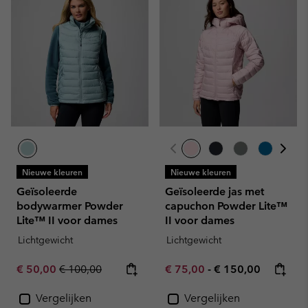
Nieuwe kleuren
Nieuwe kleuren
Geïsoleerde
Geïsoleerde jas met
bodywarmer Powder
capuchon Powder Lite™
Lite™ II voor dames
II voor dames
Lichtgewicht
Lichtgewicht
Sale price:
Regular price:
Minimum sale price:
Maximum price:
€ 50,00
€ 100,00
€ 75,00
-
€ 150,00
Vergelijken
Vergelijken