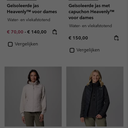
Geïsoleerde jas
Geïsoleerde jas met
Heavenly™ voor dames
capuchon Heavenly™
voor dames
Water- en vlekafstotend
Water- en vlekafstotend
Minimum sale price:
Maximum price:
€ 70,00
-
€ 140,00
Regular price:
€ 150,00
Vergelijken
Vergelijken