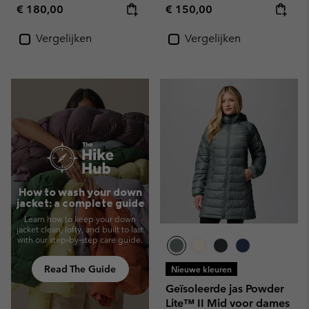
Regular price:
Regular price:
€ 180,00
€ 150,00
Vergelijken
Vergelijken
How to wash your down
jacket: a complete guide
Learn how to keep your down
jacket clean, lofty, and built to last
with our step‑by‑step care guide.
Read The Guide
Nieuwe kleuren
Geïsoleerde jas Powder
Lite™ II Mid voor dames