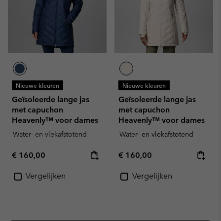
Nieuwe kleuren
Nieuwe kleuren
Geïsoleerde lange jas
Geïsoleerde lange jas
met capuchon
met capuchon
Heavenly™ voor dames
Heavenly™ voor dames
Water- en vlekafstotend
Water- en vlekafstotend
Regular price:
Regular price:
€ 160,00
€ 160,00
Vergelijken
Vergelijken