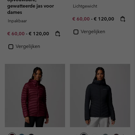
gewatteerde jas voor
Lichtgewicht
dames
Minimum sale price:
Maximum price:
€ 60,00
-
€ 120,00
Inpakbaar
Vergelijken
Minimum sale price:
Maximum price:
€ 60,00
-
€ 120,00
Vergelijken