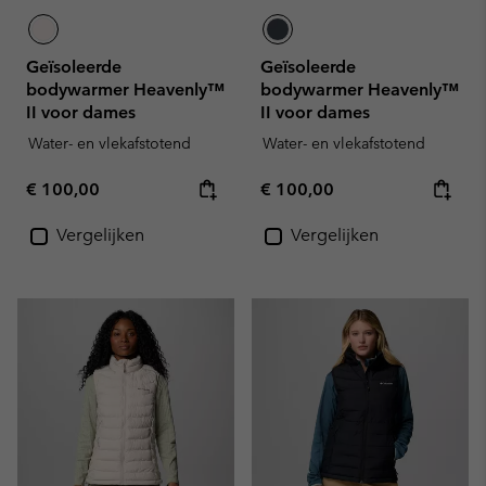
Geïsoleerde
Geïsoleerde
bodywarmer Heavenly™
bodywarmer Heavenly™
II voor dames
II voor dames
Water- en vlekafstotend
Water- en vlekafstotend
Regular price:
Regular price:
€ 100,00
€ 100,00
Vergelijken
Vergelijken