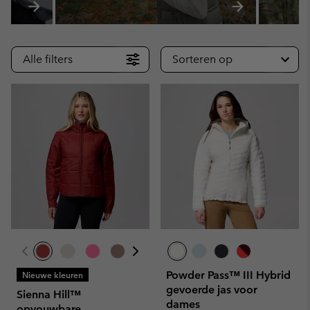
Alle filters
Sorteren op
Powder Pass™ III Hybrid
Nieuwe kleuren
gevoerde jas voor
Sienna Hill™
dames
opvouwbare,