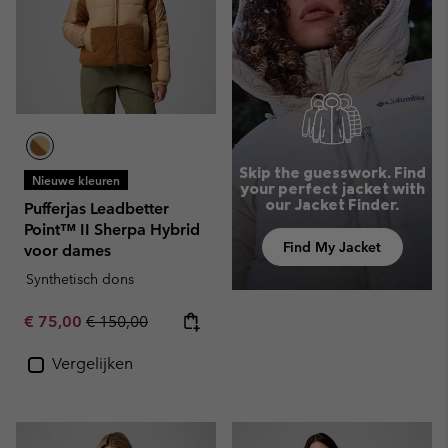
Skip the guesswork. Find
Nieuwe kleuren
your perfect jacket with
our Jacket Finder.
Pufferjas Leadbetter
Point™ II Sherpa Hybrid
Find My Jacket
voor dames
Synthetisch dons
Sale price:
Regular price:
€ 75,00
€ 150,00
Vergelijken