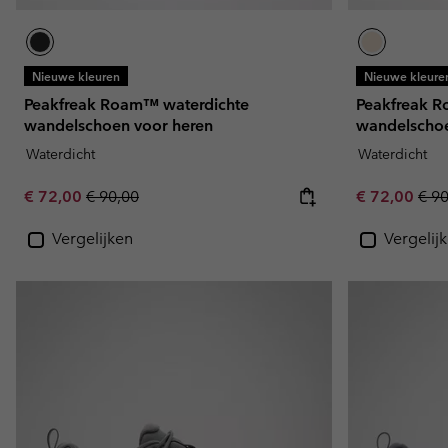
Nieuwe kleuren
Nieuwe kleure
Peakfreak Roam™ waterdichte
Peakfreak R
wandelschoen voor heren
wandelschoe
Waterdicht
Waterdicht
Sale price:
Regular price:
Sale price:
Regu
€ 72,00
€ 90,00
€ 72,00
€ 9
Vergelijken
Vergelij