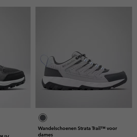
Wandelschoenen Strata Trail™ voor
dames
™ IV