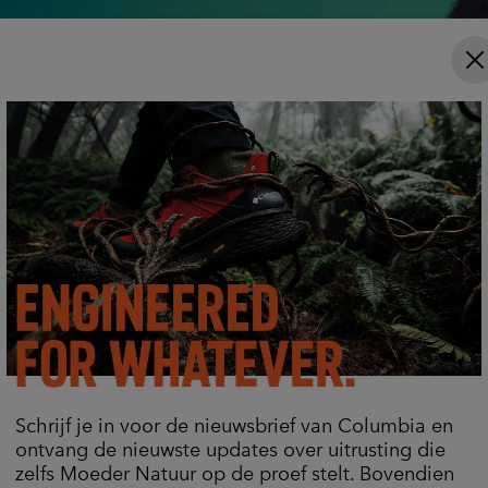
Schrijf je in voor de nieuwsbrief van Columbia en
Trail tips, gear guides, and expert advice—
ontvang de nieuwste updates over uitrusting die
all you need to hike better, longer, and with confidence
zelfs Moeder Natuur op de proef stelt. Bovendien