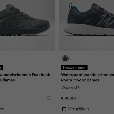
n
Nieuwe kleuren
wandelschoenen Peakfreak
Waterproof wandelschoenen
r dames
Roam™ voor dames
Waterdicht
e:
Regular price:
€ 90,00
ken
Vergelijken