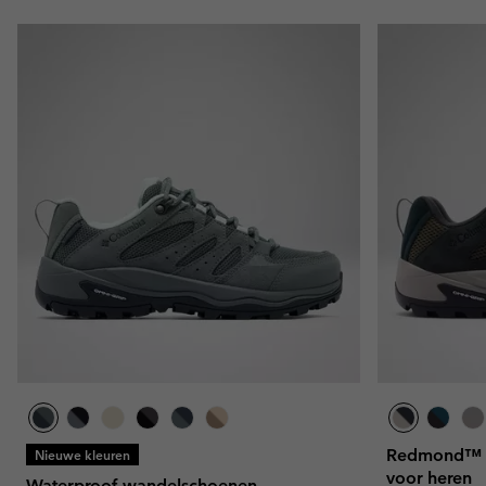
Redmond™ I
Nieuwe kleuren
voor heren
Waterproof wandelschoenen