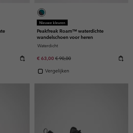
Nieuwe kleuren
hte
Peakfreak Roam™ waterdichte
wandelschoen voor heren
Waterdicht
Sale price:
Regular price:
€ 63,00
€ 90,00
Vergelijken