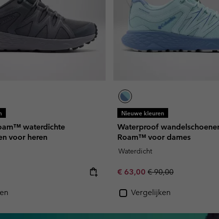
n
Nieuwe kleuren
oam™ waterdichte
Waterproof wandelschoenen
n voor heren
Roam™ voor dames
Waterdicht
e:
Sale price:
Regular price:
€ 63,00
€ 90,00
ken
Vergelijken