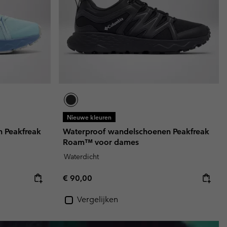
Nieuwe kleuren
 Peakfreak
Waterproof wandelschoenen Peakfreak
Roam™ voor dames
Waterdicht
Regular price:
€ 90,00
Vergelijken