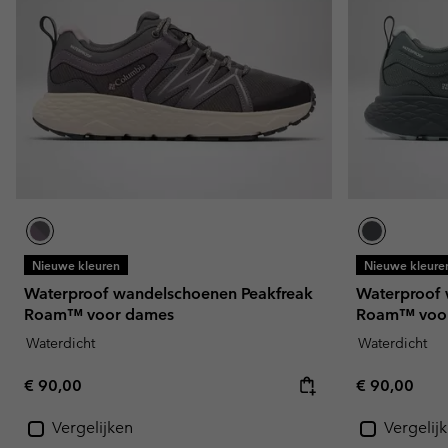
Nieuwe kleuren
Nieuwe kleure
Waterproof wandelschoenen Peakfreak
Waterproof 
Roam™ voor dames
Roam™ voo
Waterdicht
Waterdicht
Regular price:
Regular pric
€ 90,00
€ 90,00
Vergelijken
Vergelij