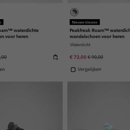
n
Nieuwe kleuren
oam™ waterdichte
Peakfreak Roam™ waterdic
n voor heren
wandelschoen voor heren
Waterdicht
lar price:
Sale price:
Regular price:
0,00
€ 72,00
€ 90,00
ken
Vergelijken