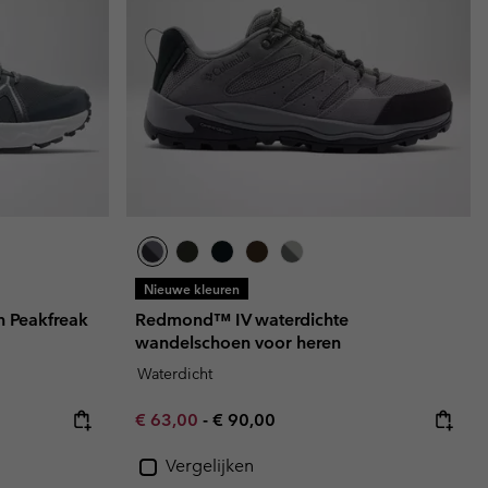
Nieuwe kleuren
 Peakfreak
Redmond™ IV waterdichte
wandelschoen voor heren
Waterdicht
Minimum sale price:
Maximum price:
€ 63,00
-
€ 90,00
Vergelijken