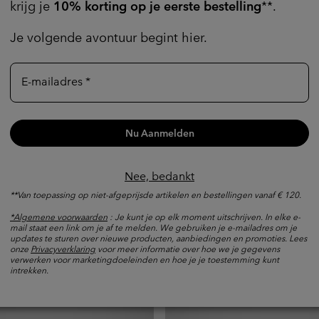
krijg je
10% korting op je eerste bestelling
**.
Explore Now
Je volgende avontuur begint hier.
E-mailadres
Nu Aanmelden
Nee, bedankt
**Van toepassing op niet-afgeprijsde artikelen en bestellingen vanaf € 120.
*Algemene voorwaarden
: Je kunt je op elk moment uitschrijven. In elke e-
mail staat een link om je af te melden. We gebruiken je e-mailadres om je
updates te sturen over nieuwe producten, aanbiedingen en promoties. Lees
onze
Privacyverklaring
voor meer informatie over hoe we je gegevens
verwerken voor marketingdoeleinden en hoe je je toestemming kunt
intrekken.