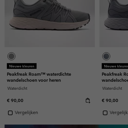
Nieuwe kleuren
Nieuwe kleure
Peakfreak Roam™ waterdichte
Peakfreak R
wandelschoen voor heren
wandelschoe
Waterdicht
Waterdicht
Regular price:
Regular pric
€ 90,00
€ 90,00
Vergelijken
Vergelij