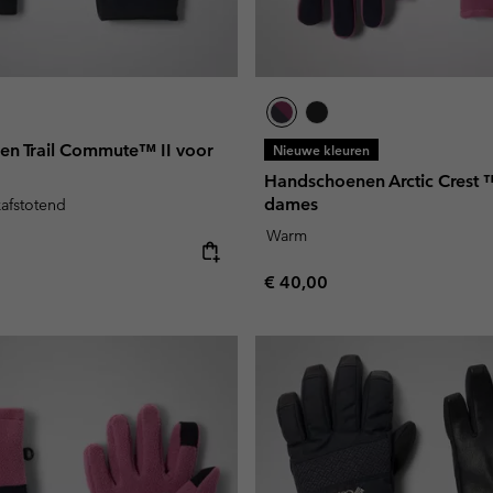
n Trail Commute™ II voor
Nieuwe kleuren
Handschoenen Arctic Crest 
dames
kafstotend
Warm
e:
Regular price:
€ 40,00