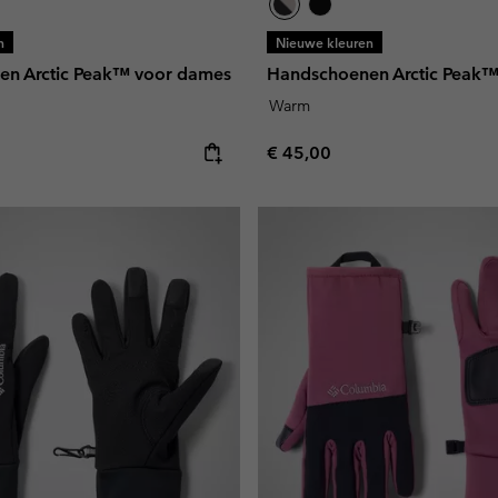
n
Nieuwe kleuren
n Arctic Peak™ voor dames
Handschoenen Arctic Peak™
Warm
e:
Regular price:
€ 45,00