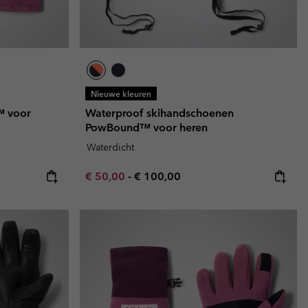
Nieuwe kleuren
™ voor
Waterproof skihandschoenen
PowBound™ voor heren
Waterdicht
Minimum sale price:
Maximum price:
€ 50,00
-
€ 100,00