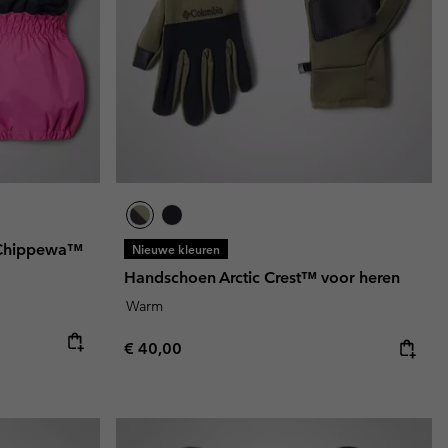
terhandschoenen
terhandschoenen
Gids voor waterdicht
Gids voor waterdicht
in grote maten
e dames
 heren
 Chippewa™
Nieuwe kleuren
Handschoen Arctic Crest™ voor heren
Warm
Regular price:
€ 40,00