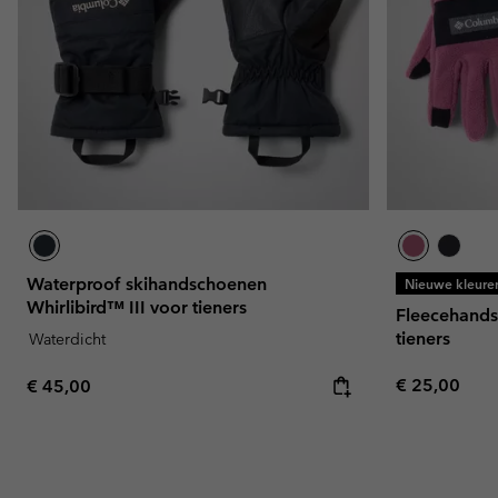
Waterproof skihandschoenen
Nieuwe kleure
Whirlibird™ III voor tieners
Fleecehands
tieners
Waterdicht
Regular pric
Regular price:
€ 25,00
€ 45,00