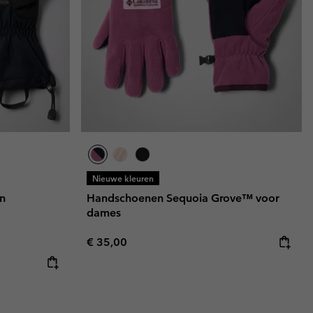
Nieuwe kleuren
n
Handschoenen Sequoia Grove™ voor
dames
Regular price:
€ 35,00