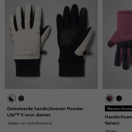
Geïsoleerde handschoenen Powder
Nieuwe kleure
Lite™ II voor dames
Handschoene
tieners
Water- en vlekafstotend
Warm