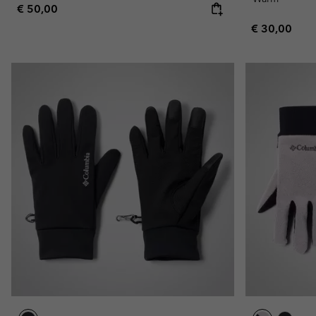
Regular price:
€ 50,00
Regular pric
€ 30,00