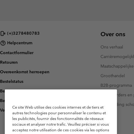
Over ons
(+)3278480783
Helpcentrum
Ons verhaal
Contactformulier
Carrièremogelij
Retouren
Maatschappelijke
Overeenkomst herroepen
Groothandel
Bestelstatus
B2B-programma
Bezorging
Investeerders en 
Betaling
Handleiding sch
Ce site Web utilise des cookies internes et de tiers et
Veelgestelde vragen
autres technologies pour personnaliser le contenu et
les publicités, fournir des fonctionnalités de réseaux
sociaux et analyser notre trafic. Veuillez préciser si vous
acceptez notre utilisation de ces cookies via les options