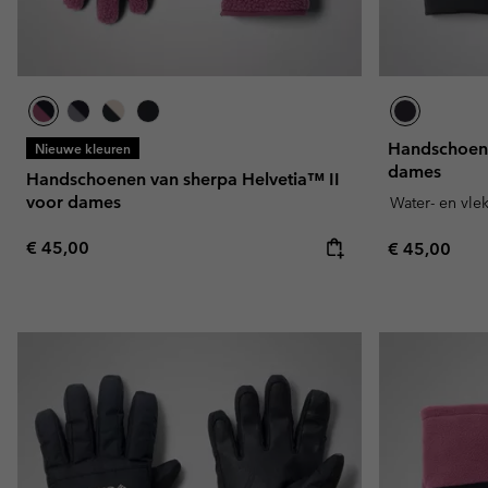
Handschoene
Nieuwe kleuren
dames
Handschoenen van sherpa Helvetia™ II
voor dames
Water- en vle
Regular price:
€ 45,00
Regular pric
€ 45,00