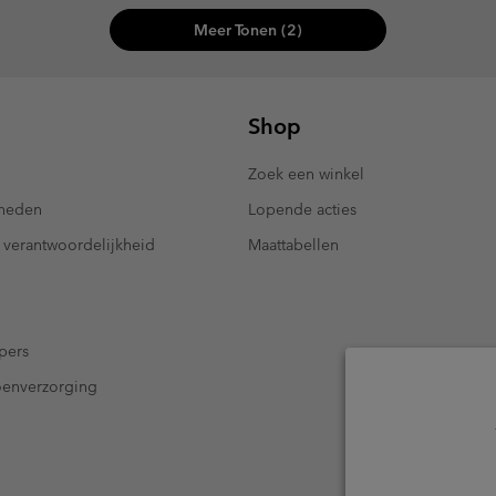
Meer Tonen (2)
Shop
Zoek een winkel
kheden
Lopende acties
 verantwoordelijkheid
Maattabellen
pers
oenverzorging