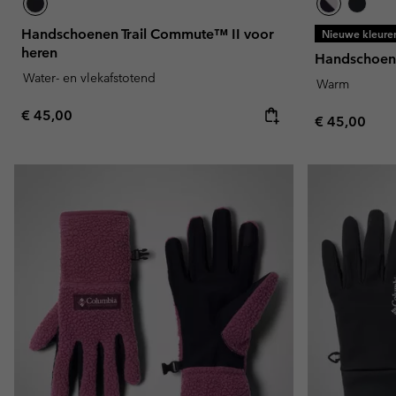
Handschoenen Trail Commute™ II voor
Nieuwe kleure
heren
Handschoene
Water- en vlekafstotend
Warm
Regular price:
€ 45,00
Regular pric
€ 45,00