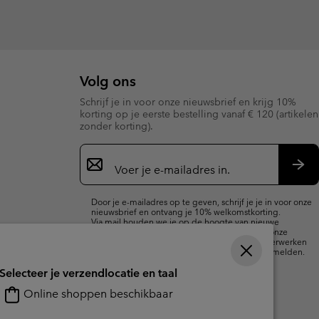
Volg ons
Schrijf je in voor onze nieuwsbrief en krijg 10%
korting op je eerste bestelling vanaf € 120 (artikelen
zonder korting).
Aanmelden
voor
e-
Insc
mailupdates
Door je e-mailadres op te geven, schrijf je je in voor onze
nieuwsbrief en ontvang je 10% welkomstkorting.
Via mail houden we je op de hoogte van nieuwe
collecties, aanbiedingen en evenementen. In onze
Privacyverklaring
lees je hoe we je gegevens verwerken
voor marketingdoeleinden en hoe je je kunt afmelden.
Selecteer je verzendlocatie en taal
Online shoppen beschikbaar