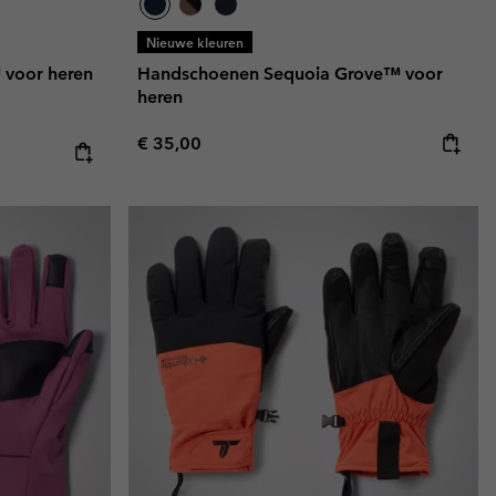
Nieuwe kleuren
 voor heren
Handschoenen Sequoia Grove™ voor
heren
Regular price:
€ 35,00