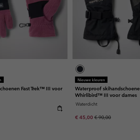
n
Nieuwe kleuren
choenen Fast Trek™ III voor
Waterproof skihandschoene
Whirlibird™ III voor dames
Waterdicht
e:
Sale price:
Regular price:
€ 45,00
€ 90,00