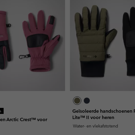
Geïsoleerde handschoenen
n
Lite™ II voor heren
n Arctic Crest™ voor
Water- en vlekafstotend