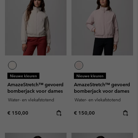
Nieuwe kleuren
Nieuwe kleuren
AmazeStretch™ gevoerd
AmazeStretch™ gevoerd
bomberjack voor dames
bomberjack voor dames
Water- en vlekafstotend
Water- en vlekafstotend
Regular price:
Regular price:
€ 150,00
€ 150,00