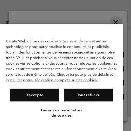
België (Nederlands)
English ›
français ›
|
|
Selecteer je verzendlocatie en taal
©
2026
Columbia Sportswear International Sarl. Avenue des Morgines, 12
1213 Petit-Lancy, Zwitserland. All rights reserved.
Online shoppen beschikbaar
Ce site Web utilise des cookies internes et de tiers et autres
Gebruiksvoorwaarden
Verkoopvoorwaarden
Garantie
technologies pour personnaliser le contenu et les publicités,
fournir des fonctionnalités de réseaux sociaux et analyser notre
Onlin
United States
Privacybeleid
Gebruiksvoorwaarden voor lidmaatschap
trafic. Veuillez préciser si vous acceptez notre utilisation de ces
shopp
cookies via les options ci-dessous. Si vous refusez les cookies, les
Voorwaarden voor door gebruikers gegenereerde inhoud
Impressum
besch
Onlin
Belgium-English
cookies strictement nécessaires au fonctionnement du site Web
shopp
Cookies
seront tout de même utilisés.
Cliquez ici pour plus de détails et
besch
consulter notre Déclaration complète sur les cookies.
Onlin
Belgium-Français
shopp
Helpcentrum: Maan-Vrij. 9:00 - 13:00 & 14:00- 18:00
(+)3278480783
besch
J’accepte
Tout refuser
Onlin
Belgium-Dutch
shopp
besch
Gérer vos paramètres
Alle Locaties Bekijken
de cookies
Menu
Zoeken
Inloggen
Mini