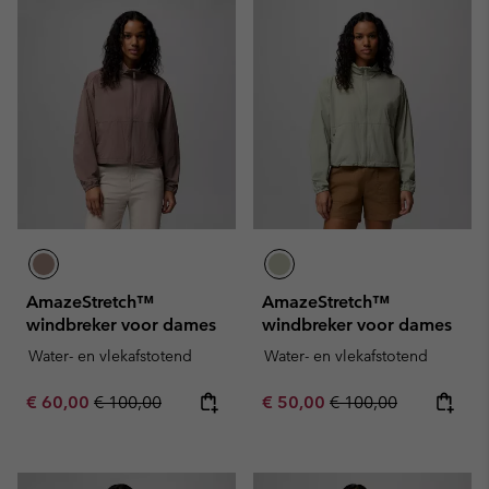
AmazeStretch™
AmazeStretch™
windbreker voor dames
windbreker voor dames
Water- en vlekafstotend
Water- en vlekafstotend
Sale price:
Regular price:
Sale price:
Regular price:
€ 60,00
€ 100,00
€ 50,00
€ 100,00