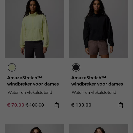
AmazeStretch™
AmazeStretch™
windbreker voor dames
windbreker voor dames
Water- en vlekafstotend
Water- en vlekafstotend
Sale price:
Regular price:
Regular price:
€ 70,00
€ 100,00
€ 100,00