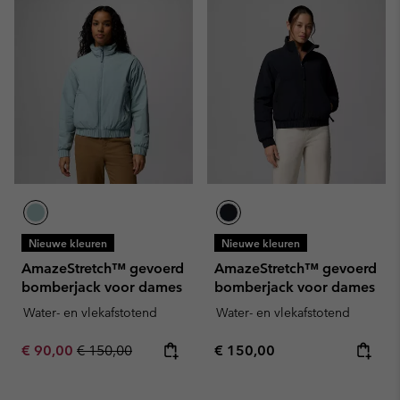
Nieuwe kleuren
Nieuwe kleuren
AmazeStretch™ gevoerd
AmazeStretch™ gevoerd
bomberjack voor dames
bomberjack voor dames
Water- en vlekafstotend
Water- en vlekafstotend
Sale price:
Regular price:
Regular price:
€ 90,00
€ 150,00
€ 150,00