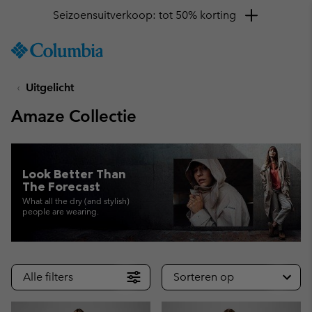
Krijg 10% korting
SKIP
Columbia
TO
Sportswear
CONTENT
Uitgelicht
SKIP
TO
Amaze Collectie
MAIN
NAV
SKIP
TO
Look Better Than
SEARCH
The Forecast
What all the dry (and stylish)
people are wearing.
Alle filters
Sorteren op