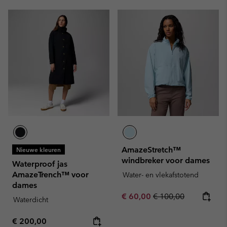
AmazeStretch™
Nieuwe kleuren
windbreker voor dames
Waterproof jas
AmazeTrench™ voor
Water- en vlekafstotend
dames
Sale price:
Regular price:
€ 60,00
€ 100,00
Waterdicht
Regular price:
€ 200,00