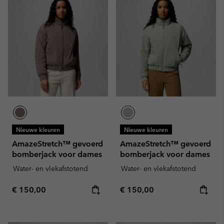
Nieuwe kleuren
Nieuwe kleuren
AmazeStretch™ gevoerd
AmazeStretch™ gevoerd
bomberjack voor dames
bomberjack voor dames
Water- en vlekafstotend
Water- en vlekafstotend
Regular price:
Regular price:
€ 150,00
€ 150,00