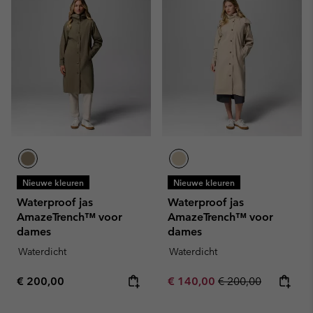
Nieuwe kleuren
Nieuwe kleuren
Waterproof jas
Waterproof jas
AmazeTrench™ voor
AmazeTrench™ voor
dames
dames
Waterdicht
Waterdicht
Regular price:
Sale price:
Regular price:
€ 200,00
€ 140,00
€ 200,00