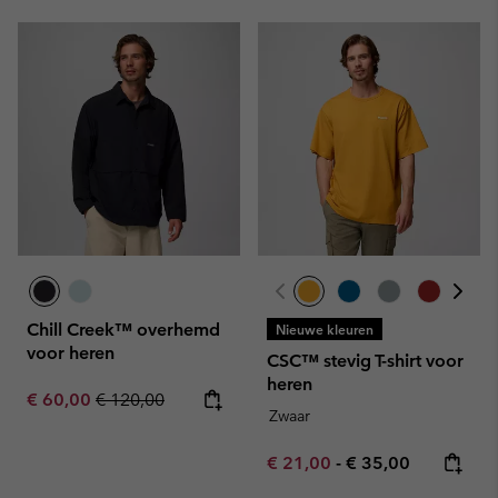
Chill Creek™ overhemd
Nieuwe kleuren
voor heren
CSC™ stevig T-shirt voor
heren
Sale price:
Regular price:
€ 60,00
€ 120,00
Zwaar
Minimum sale price:
Maximum price:
€ 21,00
-
€ 35,00