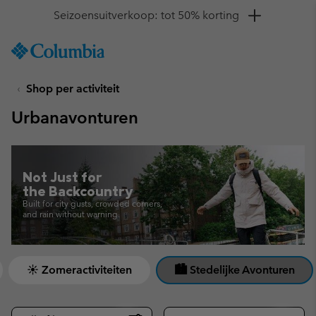
Krijg 10% korting
SKIP
Columbia
TO
Sportswear
CONTENT
Shop per activiteit
SKIP
TO
Urbanavonturen
MAIN
NAV
SKIP
TO
Not Just for
SEARCH
the Backcountry
Built for city gusts, crowded corners,
and rain without warning.
☀ Zomeractiviteiten
🏙 Stedelijke Avonturen