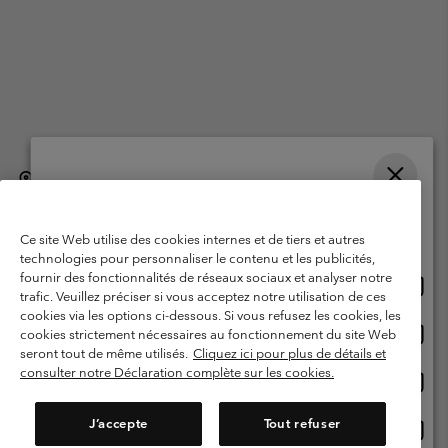
België (Nederlands)
English ›
français ›
|
|
Selecteer je verzendlocatie en taal
©
2026
Columbia Sportswear International Sarl. Avenue des Morgines, 12
1213 Petit-Lancy, Zwitserland. All rights reserved.
Online shoppen beschikbaar
Ce site Web utilise des cookies internes et de tiers et autres
Gebruiksvoorwaarden
Verkoopvoorwaarden
Garantie
technologies pour personnaliser le contenu et les publicités,
fournir des fonctionnalités de réseaux sociaux et analyser notre
Onlin
United States
Privacybeleid
Gebruiksvoorwaarden voor lidmaatschap
trafic. Veuillez préciser si vous acceptez notre utilisation de ces
shopp
cookies via les options ci-dessous. Si vous refusez les cookies, les
Voorwaarden voor door gebruikers gegenereerde inhoud
Impressum
besch
Onlin
Belgium-English
cookies strictement nécessaires au fonctionnement du site Web
shopp
Cookies
seront tout de même utilisés.
Cliquez ici pour plus de détails et
besch
consulter notre Déclaration complète sur les cookies.
Onlin
Belgium-Français
shopp
Helpcentrum: Maan-Vrij. 9:00 - 13:00 & 14:00- 18:00
(+)3278480783
besch
J’accepte
Tout refuser
Onlin
Belgium-Dutch
shopp