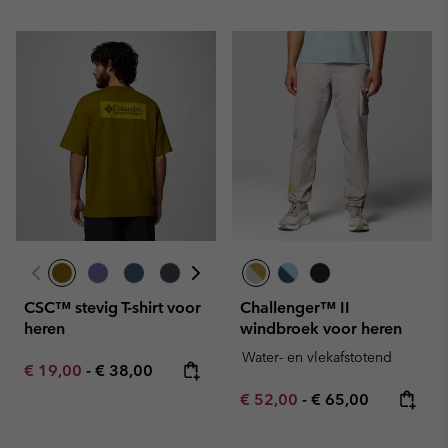
CSC™ stevig T-shirt voor
Challenger™ II
heren
windbroek voor heren
Water- en vlekafstotend
Minimum sale price:
Maximum price:
€ 19,00
-
€ 38,00
Minimum sale price:
Maximum price:
€ 52,00
-
€ 65,00