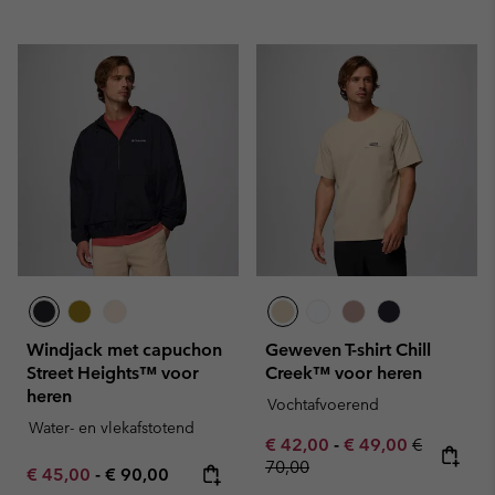
Windjack met capuchon
Geweven T-shirt Chill
Street Heights™ voor
Creek™ voor heren
heren
Vochtafvoerend
Water- en vlekafstotend
Minimum sale price:
Maximum sale pric
Regular pr
€ 42,00
-
€ 49,00
€
70,00
Minimum sale price:
Maximum price:
€ 45,00
-
€ 90,00