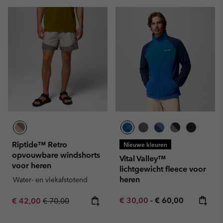
Riptide™ Retro
Nieuwe kleuren
opvouwbare windshorts
Vital Valley™
voor heren
lichtgewicht fleece voor
heren
Water- en vlekafstotend
Minimum sale price:
Maximum price:
Sale price:
Regular price:
€ 30,00
-
€ 60,00
€ 42,00
€ 70,00