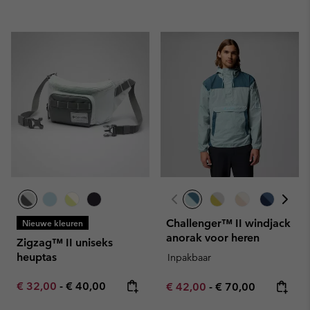
Challenger™ II windjack
Nieuwe kleuren
anorak voor heren
Zigzag™ II uniseks
heuptas
Inpakbaar
Minimum sale price:
Maximum price:
€ 32,00
-
€ 40,00
Minimum sale price:
Maximum price:
€ 42,00
-
€ 70,00