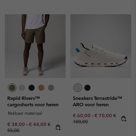
Rapid Rivers™
Sneakers Terrastride™
cargoshorts voor heren
ARO voor heren
Rekbaar materiaal
Minimum sale price:
Maximum sale pric
Regular pr
€ 60,00
-
€ 70,00
€
100,00
Minimum sale price:
Maximum sale price:
Regular price:
€ 38,00
-
€ 44,00
€
55,00