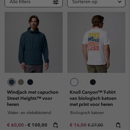
Alle filters
Sorteren op
Windjack met capuchon
Knoll Canyon™ T-shirt
Street Heights™ voor
van biologisch katoen
heren
met print voor heren
Water- en vlekafstotend
Biologisch katoen
Minimum sale price:
Maximum price:
Sale price:
Regular price:
€ 60,00
-
€ 100,00
€ 16,00
€ 27,00