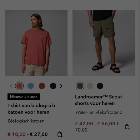
Landroamer™ Scout
Nieuwe kleuren
shorts voor heren
T-shirt van biologisch
katoen voor heren
Water- en vlekafstotend
Biologisch katoen
Minimum sale price:
Maximum sale pric
Regular pr
€ 42,00
-
€ 56,00
€
70,00
Minimum sale price:
Maximum price:
€ 18,00
-
€ 27,00