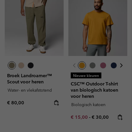
Broek Landroamer™
Nieuwe kleuren
Scout voor heren
CSC™ Outdoor T-shirt
van biologisch katoen
Water- en vlekafstotend
voor heren
Regular price:
€ 80,00
Biologisch katoen
Minimum sale price:
Maximum price:
€ 15,00
-
€ 30,00