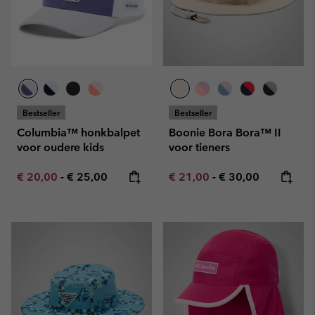
Bestseller
Bestseller
Columbia™ honkbalpet
Boonie Bora Bora™ II
voor oudere kids
voor tieners
Minimum sale price:
Maximum price:
Minimum sale price:
Maximum price:
€ 20,00
-
€ 25,00
€ 21,00
-
€ 30,00