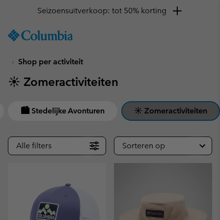
Seizoensuitverkoop: tot 50% korting
SKIP
Columbia
TO
Sportswear
CONTENT
Shop per activiteit
SKIP
TO
☀ Zomeractiviteiten
MAIN
NAV
SKIP
🏙 Stedelijke Avonturen
☀ Zomeractiviteiten
TO
SEARCH
Alle filters
Sorteren op