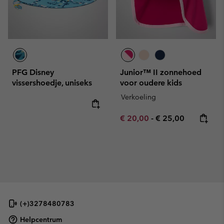
PFG Disney
Junior™ II zonnehoed
vissershoedje, uniseks
voor oudere kids
Verkoeling
Minimum sale price:
Maximum price:
€ 20,00
-
€ 25,00
(+)3278480783
Helpcentrum