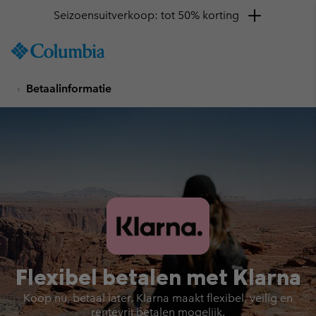
Seizoensuitverkoop: tot 50% korting
SKIP
Columbia
TO
Sportswear
CONTENT
Betaalinformatie
SKIP
TO
MAIN
NAV
SKIP
TO
SEARCH
Flexibel betalen met Klarna
Koop nu, betaal later. Klarna maakt flexibel, veilig en
rentevrij betalen mogelijk.