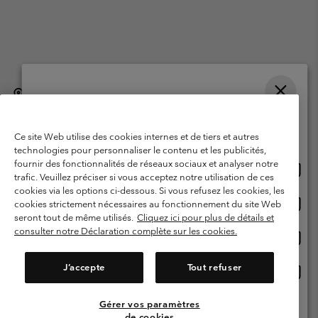
België (Nederlands)
English ›
français ›
|
|
Selecteer je verzendlocatie en taal
©
2026
Columbia Sportswear International Sarl. Avenue des Morgines, 12
1213 Petit-Lancy, Zwitserland. All rights reserved.
Online shoppen beschikbaar
Ce site Web utilise des cookies internes et de tiers et autres
Gebruiksvoorwaarden
Verkoopvoorwaarden
Garantie
technologies pour personnaliser le contenu et les publicités,
fournir des fonctionnalités de réseaux sociaux et analyser notre
Onlin
United States
Privacybeleid
Gebruiksvoorwaarden voor lidmaatschap
trafic. Veuillez préciser si vous acceptez notre utilisation de ces
shopp
cookies via les options ci-dessous. Si vous refusez les cookies, les
Voorwaarden voor door gebruikers gegenereerde inhoud
Impressum
besch
Onlin
Belgium-English
cookies strictement nécessaires au fonctionnement du site Web
shopp
Cookies
seront tout de même utilisés.
Cliquez ici pour plus de détails et
besch
consulter notre Déclaration complète sur les cookies.
Onlin
Belgium-Français
shopp
Helpcentrum: Maan-Vrij. 9:00 - 13:00 & 14:00- 18:00
(+)3278480783
besch
J’accepte
Tout refuser
Onlin
Belgium-Dutch
shopp
besch
Gérer vos paramètres
Alle Locaties Bekijken
de cookies