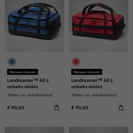
Nieuwe kleuren
Nieuwe kleuren
Landroamer™ 40 L
Landroamer™ 40 L
uniseks reistas
uniseks reistas
Water- en vlekafstotend
Water- en vlekafstotend
Regular price:
Regular price:
€ 90,00
€ 90,00