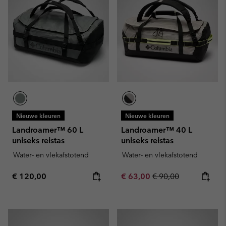
Nieuwe kleuren
Nieuwe kleuren
Landroamer™ 60 L
Landroamer™ 40 L
uniseks reistas
uniseks reistas
Water- en vlekafstotend
Water- en vlekafstotend
Regular price:
Sale price:
Regular price:
€ 120,00
€ 63,00
€ 90,00