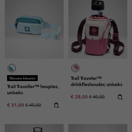
Trail Traveler™
Nieuwe kleuren
drinkfleshouder, uniseks
Trail Traveller™ heuptas,
uniseks
Sale price:
Regular price:
€ 28,00
€ 40,00
Sale price:
Regular price:
€ 31,00
€ 45,00