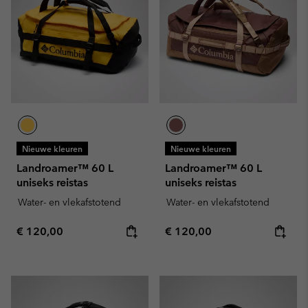
Nieuwe kleuren
Nieuwe kleuren
Landroamer™ 60 L
Landroamer™ 60 L
uniseks reistas
uniseks reistas
Water- en vlekafstotend
Water- en vlekafstotend
Regular price:
Regular price:
€ 120,00
€ 120,00