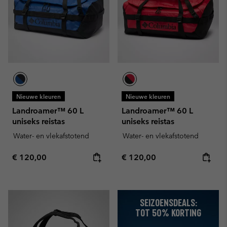
Nieuwe kleuren
Nieuwe kleuren
Landroamer™ 60 L
Landroamer™ 60 L
uniseks reistas
uniseks reistas
Water- en vlekafstotend
Water- en vlekafstotend
Regular price:
Regular price:
€ 120,00
€ 120,00
SEIZOENSDEALS:
TOT 50% KORTING