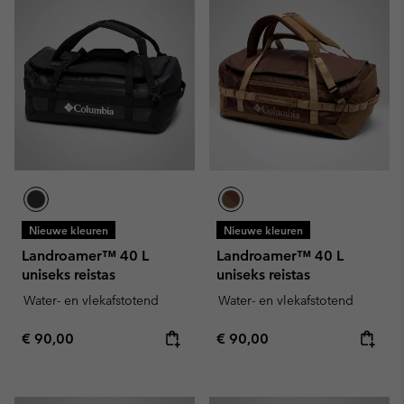
Nieuwe kleuren
Nieuwe kleuren
Landroamer™ 40 L
Landroamer™ 40 L
uniseks reistas
uniseks reistas
Water- en vlekafstotend
Water- en vlekafstotend
Regular price:
Regular price:
€ 90,00
€ 90,00