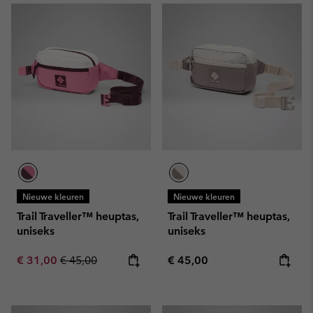
Nieuwe kleuren
Nieuwe kleuren
Trail Traveller™ heuptas,
Trail Traveller™ heuptas,
uniseks
uniseks
Sale price:
Regular price:
Regular price:
€ 31,00
€ 45,00
€ 45,00