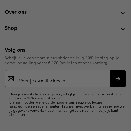
Over ons
Shop
Volg ons
Schrijf je in voor onze nieuwsbrief en krijg 10% korting op je
eerste bestelling vanaf € 120 (artikelen zonder korting).
Aanmelden
voor
e-
Inschr
mailupdates
Door je e-mailadres op te geven, schrijf je je in voor onze nieuwsbrief en
ontvang je 10% welkomstkorting.
Via mail houden we je op de hoogte van nieuwe collecties,
aanbiedingen en evenementen. In onze
Privacyverklaring
lees je hoe we
je gegevens verwerken voor marketingdoeleinden en hoe je je kunt
afmelden.