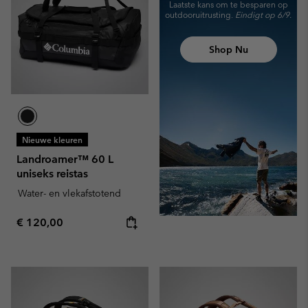
Laatste kans om te besparen
op
outdooruitrusting.
Eindigt op 6/9.
Shop Nu
Nieuwe kleuren
Landroamer™ 60 L
uniseks reistas
Water- en vlekafstotend
Regular price:
€ 120,00