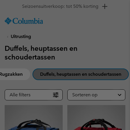
Krijg 10% korting
SKIP
Columbia
TO
Sportswear
CONTENT
Uitrusting
SKIP
TO
Duffels, heuptassen en
MAIN
NAV
schoudertassen
SKIP
TO
Rugzakken
Duffels, heuptassen en schoudertassen
SEARCH
Alle filters
Sorteren op