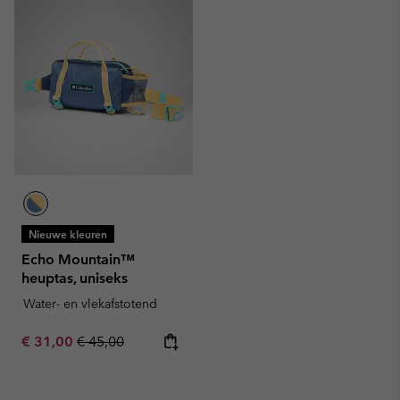
Nieuwe kleuren
Echo Mountain™
heuptas, uniseks
Water- en vlekafstotend
Sale price:
Regular price:
€ 31,00
€ 45,00