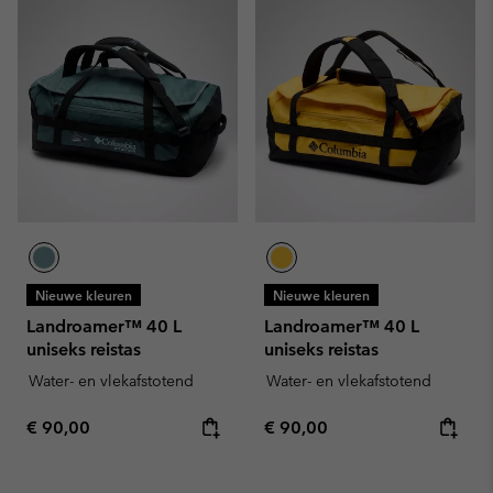
Nieuwe kleuren
Nieuwe kleuren
Landroamer™ 40 L
Landroamer™ 40 L
uniseks reistas
uniseks reistas
Water- en vlekafstotend
Water- en vlekafstotend
Regular price:
Regular price:
€ 90,00
€ 90,00