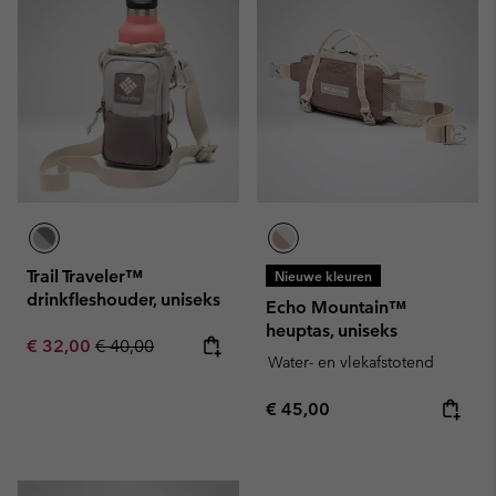
Trail Traveler™
Nieuwe kleuren
drinkfleshouder, uniseks
Echo Mountain™
heuptas, uniseks
Sale price:
Regular price:
€ 32,00
€ 40,00
Water- en vlekafstotend
Regular price:
€ 45,00