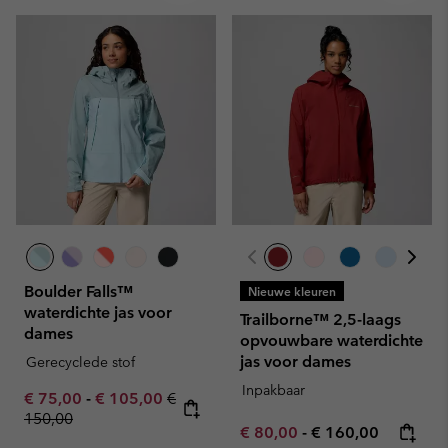
Boulder Falls™
Nieuwe kleuren
waterdichte jas voor
Trailborne™ 2,5-laags
dames
opvouwbare waterdichte
jas voor dames
Gerecyclede stof
Inpakbaar
Minimum sale price:
Maximum sale price:
Regular price:
€ 75,00
-
€ 105,00
€
150,00
Minimum sale price:
Maximum price:
€ 80,00
-
€ 160,00