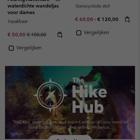
waterdichte wandeljas
Gerecyclede stof
voor dames
Minimum sale price:
Maximum price:
€ 60,00
-
€ 120,00
Inpakbaar
Vergelijken
Sale price:
Regular price:
€ 50,00
€ 100,00
Vergelijken
Trail tips, gear guides, and expert advice—
all you need to
hike better, longer, and with confidence.