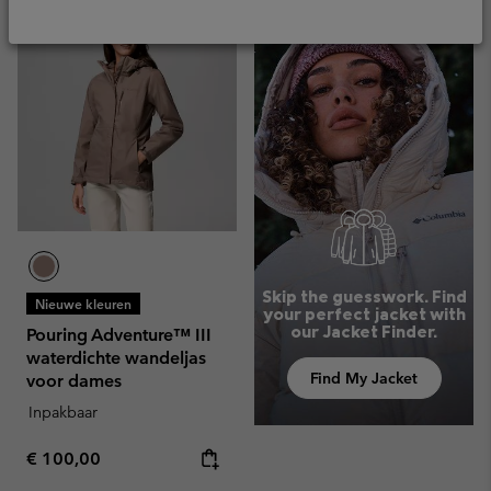
Skip the guesswork. Find
Nieuwe kleuren
your perfect jacket with
our Jacket Finder.
Pouring Adventure™ III
waterdichte wandeljas
Find My Jacket
voor dames
Inpakbaar
Regular price:
€ 100,00