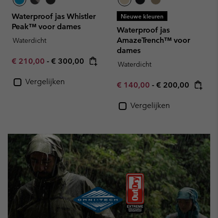
Waterproof jas Whistler
Nieuwe kleuren
Peak™ voor dames
Waterproof jas
AmazeTrench™ voor
Waterdicht
dames
Minimum sale price:
Maximum price:
€ 210,00
-
€ 300,00
Waterdicht
Vergelijken
Minimum sale price:
Maximum price:
€ 140,00
-
€ 200,00
Vergelijken