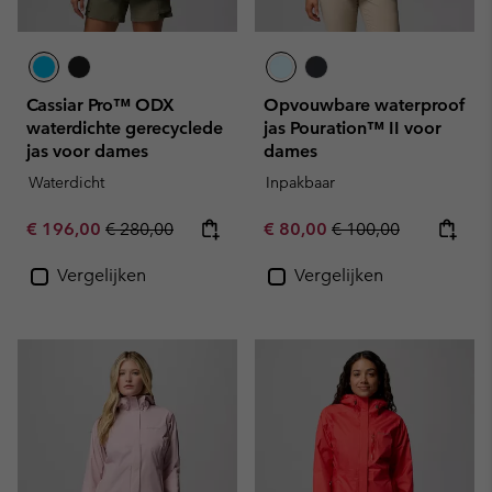
Cassiar Pro™ ODX
Opvouwbare waterproof
waterdichte gerecyclede
jas Pouration™ II voor
jas voor dames
dames
Waterdicht
Inpakbaar
Sale price:
Regular price:
Sale price:
Regular price:
€ 196,00
€ 280,00
€ 80,00
€ 100,00
Vergelijken
Vergelijken