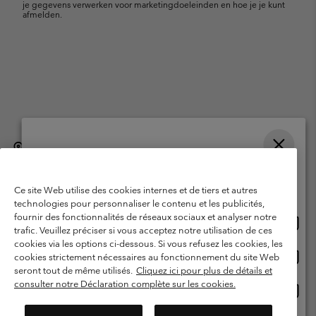
je gegevens verwerken voor marketingdoeleinden en hoe je je kunt
afmelden.
België (Nederlands)
English ›
français ›
|
|
Selecteer je verzendlocatie en taal
©
2026
Columbia Sportswear International Sarl. Avenue des Morgines, 12
1213 Petit-Lancy, Zwitserland. All rights reserved.
Online shoppen beschikbaar
Ce site Web utilise des cookies internes et de tiers et autres
Gebruiksvoorwaarden
Verkoopvoorwaarden
Garantie
technologies pour personnaliser le contenu et les publicités,
fournir des fonctionnalités de réseaux sociaux et analyser notre
Onlin
United States
Privacybeleid
Gebruiksvoorwaarden voor lidmaatschap
trafic. Veuillez préciser si vous acceptez notre utilisation de ces
shopp
cookies via les options ci-dessous. Si vous refusez les cookies, les
Voorwaarden voor door gebruikers gegenereerde inhoud
Impressum
besch
Onlin
Belgium-English
cookies strictement nécessaires au fonctionnement du site Web
shopp
Cookies
seront tout de même utilisés.
Cliquez ici pour plus de détails et
besch
consulter notre Déclaration complète sur les cookies.
Onlin
Belgium-Français
shopp
Helpcentrum: Maan-Vrij. 9:00 - 13:00 & 14:00- 18:00
(+)3278480783