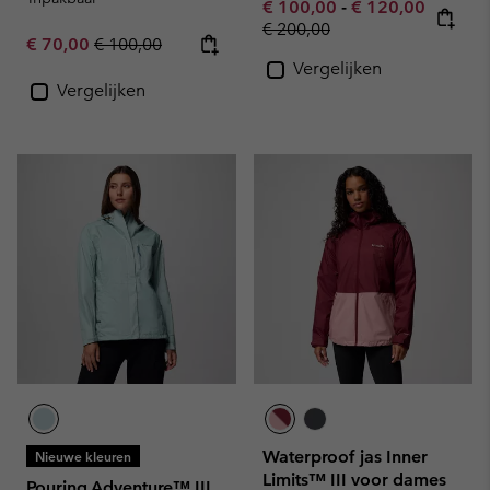
Minimum sale price:
Maximum sale pr
€ 100,00
-
€ 120,00
Regular price:
€ 200,00
Sale price:
Regular price:
€ 70,00
€ 100,00
Vergelijken
Vergelijken
Waterproof jas Inner
Nieuwe kleuren
Limits™ III voor dames
Pouring Adventure™ III