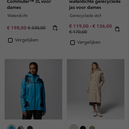
Commuter™ 3L voor
waterdichte gerecyclede
dames
jas voor dames
Waterdicht
Gerecyclede stof
Minimum sale price:
Maximum sale pr
€ 119,00
-
€ 136,00
Sale price:
Regular price:
€ 198,00
€ 330,00
Regular price:
€ 170,00
Vergelijken
Vergelijken