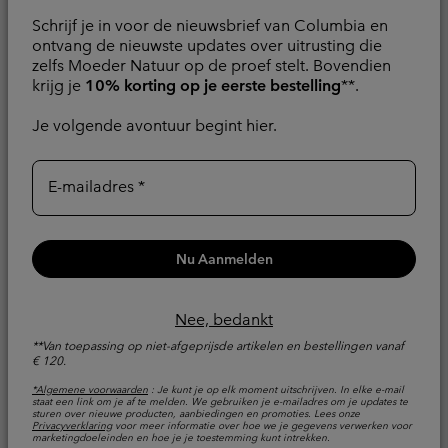
Schrijf je in voor de nieuwsbrief van Columbia en
ontvang de nieuwste updates over uitrusting die
zelfs Moeder Natuur op de proef stelt. Bovendien
krijg je
10% korting op je eerste bestelling
**.
Je volgende avontuur begint hier.
E-mailadres
Nieuwe kleuren
Nieuwe kleuren
Waterproof 3-in-1 jas
Pouring Adventure™ III
Hikebound™ II voor
waterdichte wandeljas
Nu Aanmelden
dames
voor dames
3-in-1
Inpakbaar
Nee, bedankt
**Van toepassing op niet-afgeprijsde artikelen en bestellingen vanaf
Regular price:
Regular price:
€ 220,00
€ 100,00
€ 120.
Vergelijken
Vergelijken
*Algemene voorwaarden
: Je kunt je op elk moment uitschrijven. In elke e-mail
staat een link om je af te melden. We gebruiken je e-mailadres om je updates te
sturen over nieuwe producten, aanbiedingen en promoties. Lees onze
Privacyverklaring
voor meer informatie over hoe we je gegevens verwerken voor
marketingdoeleinden en hoe je je toestemming kunt intrekken.