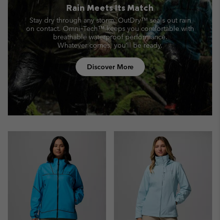
Rain Meets Its Match
Stay dry through any storm. OutDry™ seals out rain
on contact.
Omni‑Tech™ keeps you comfortable with
breathable waterproof performance.
Whatever comes, you’ll be ready.
Discover More