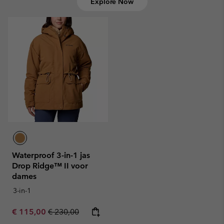
Explore Now
Waterproof 3-in-1 jas
Drop Ridge™ II voor
dames
3-in-1
Sale price:
Regular price:
€ 115,00
€ 230,00