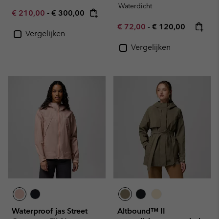
Waterdicht
Minimum sale price:
Maximum price:
€ 210,00
-
€ 300,00
Minimum sale price:
Maximum price:
€ 72,00
-
€ 120,00
Vergelijken
Vergelijken
Waterproof jas Street
Altbound™ II