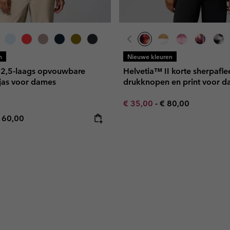
n
Nieuwe kleuren
 2,5-laags opvouwbare
Helvetia™ II korte sherpafl
 jas voor dames
drukknopen en print voor 
Minimum sale price:
Maximum price:
€ 35,00
-
€ 80,00
e price:
ximum price:
160,00