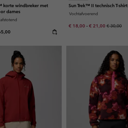
™ korte windbreker met
Sun Trek™ II technisch T-shi
oor dames
Vochtafvoerend
kafstotend
Minimum sale price:
Maximum sale pric
Regular pr
€ 18,00
-
€ 21,00
€ 30,00
e price:
ximum price:
65,00