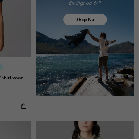
Eindigt op 6/9.
Shop Nu
-shirt voor
e:
ice: