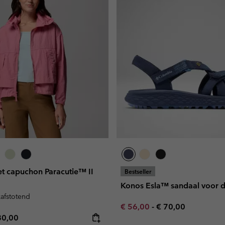
t capuchon Paracutie™ II
Bestseller
Konos Esla™ sandaal voor 
kafstotend
Minimum sale price:
Maximum price:
€ 56,00
-
€ 70,00
e price:
ximum price:
80,00