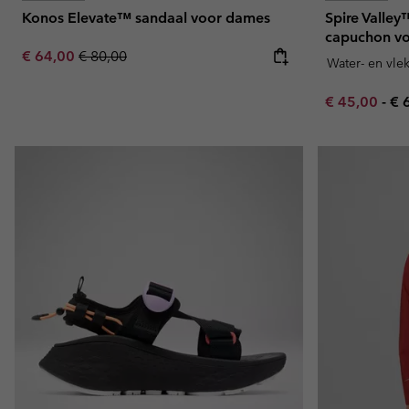
Konos Elevate™ sandaal voor dames
Spire Valley
capuchon v
Sale price:
Regular price:
€ 64,00
€ 80,00
Water- en vle
Minimum sal
Ma
€ 45,00
-
€ 