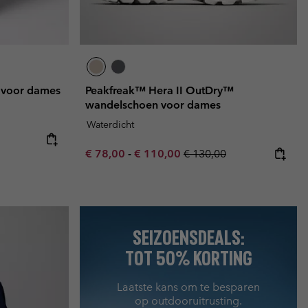
 voor dames
Peakfreak™ Hera II OutDry™
wandelschoen voor dames
Waterdicht
Minimum sale price:
Maximum sale price:
Regular price:
€ 78,00
-
€ 110,00
€ 130,00
SEIZOENSDEALS:
TOT 50% KORTING
Laatste kans om te besparen
op outdooruitrusting.