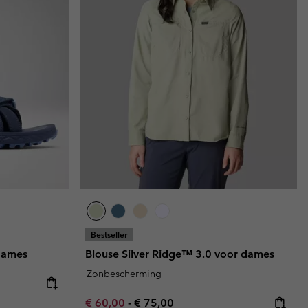
Bestseller
dames
Blouse Silver Ridge™ 3.0 voor dames
Zonbescherming
Minimum sale price:
Maximum price:
€ 60,00
-
€ 75,00