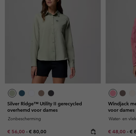
Silver Ridge™ Utility II gerecycled
Windjack me
overhemd voor dames
voor dames
Zonbescherming
Water- en vle
Minimum sale price:
Maximum price:
Minimum sal
Ma
€ 56,00
-
€ 80,00
€ 48,00
-
€ 