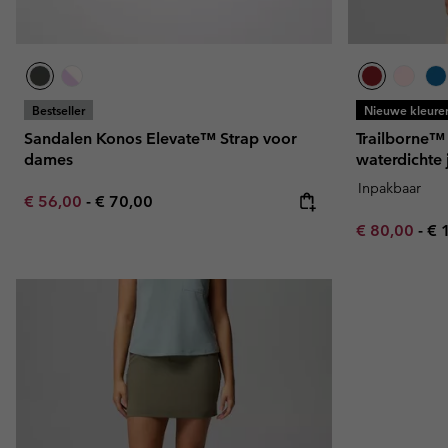
Bestseller
Nieuwe kleure
Sandalen Konos Elevate™ Strap voor
Trailborne™
dames
waterdichte
Inpakbaar
Minimum sale price:
Maximum price:
€ 56,00
-
€ 70,00
Minimum sal
Ma
€ 80,00
-
€ 