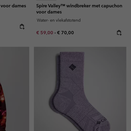
rt voor dames
Spire Valley™ windbreker met capuchon
voor dames
Water- en vlekafstotend
e:
ice:
Minimum sale price:
Maximum price:
€ 59,00
-
€ 70,00