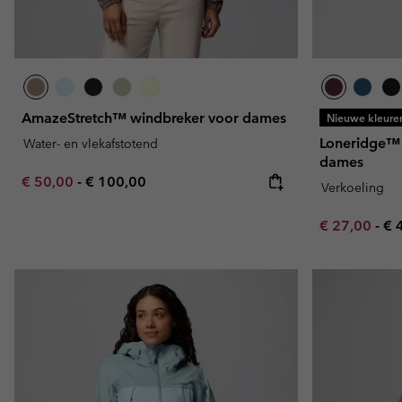
AmazeStretch™ windbreker voor dames
Nieuwe kleure
Loneridge™ 
Water- en vlekafstotend
dames
Minimum sale price:
Maximum price:
€ 50,00
-
€ 100,00
Verkoeling
Minimum sal
Ma
€ 27,00
-
€ 