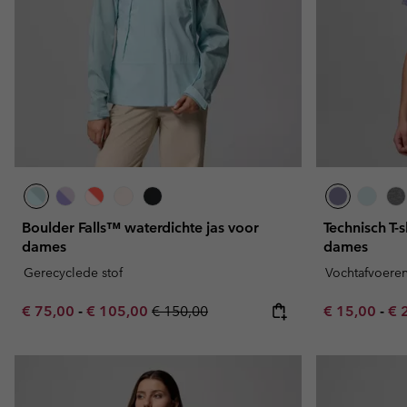
Boulder Falls™ waterdichte jas voor
Technisch T-s
dames
dames
Gerecyclede stof
Vochtafvoere
Minimum sale price:
Maximum sale price:
Regular price:
Minimum sal
Ma
€ 75,00
-
€ 105,00
€ 150,00
€ 15,00
-
€ 