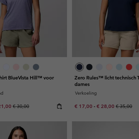
hirt BlueVista Hill™ voor
Zero Rules™ licht technisch T
dames
nd
Verkoeling
e price:
ximum sale price:
Regular price:
Minimum sale price:
Maximum sale pric
Regular pr
21,00
€ 30,00
€ 17,00
-
€ 28,00
€ 35,00