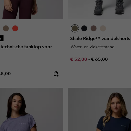
Shale Ridge™ wandelshorts
n
technische tanktop voor
Water- en vlekafstotend
Minimum sale price:
Maximum price:
€ 52,00
-
€ 65,00
e price:
ximum price:
45,00