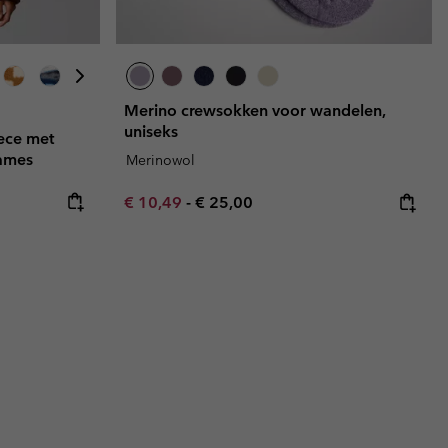
Merino crewsokken voor wandelen,
uniseks
eece met
dames
Merinowol
Minimum sale price:
Maximum price:
€ 10,49
-
€ 25,00