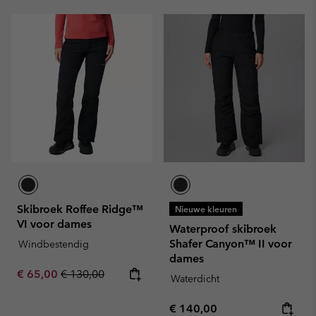
Skibroek Roffee Ridge™
Nieuwe kleuren
VI voor dames
Waterproof skibroek
Shafer Canyon™ II voor
Windbestendig
dames
Sale price:
Regular price:
€ 65,00
€ 130,00
Waterdicht
Regular price:
€ 140,00