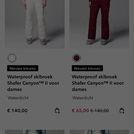
Nieuwe kleuren
Nieuwe kleuren
Waterproof skibroek
Waterproof skibroek
Shafer Canyon™ II voor
Shafer Canyon™ II voor
dames
dames
Waterdicht
Waterdicht
Regular price:
Sale price:
Regular price:
€ 140,00
€ 65,00
€ 140,00