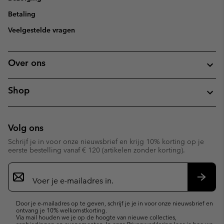
Betaling
Veelgestelde vragen
Over ons
Shop
Volg ons
Schrijf je in voor onze nieuwsbrief en krijg 10% korting op je
eerste bestelling vanaf € 120 (artikelen zonder korting).
Aanmelden
voor
e-
Inschr
mailupdates
Door je e-mailadres op te geven, schrijf je je in voor onze nieuwsbrief en
ontvang je 10% welkomstkorting.
Via mail houden we je op de hoogte van nieuwe collecties,