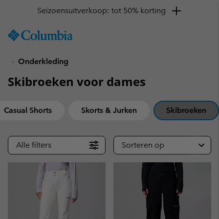
Krijg 10% korting
SKIP
Columbia
TO
Sportswear
CONTENT
Onderkleding
SKIP
TO
Skibroeken voor dames
MAIN
NAV
SKIP
Casual Shorts
Skorts & Jurken
Skibroeken
TO
SEARCH
Alle filters
Sorteren op