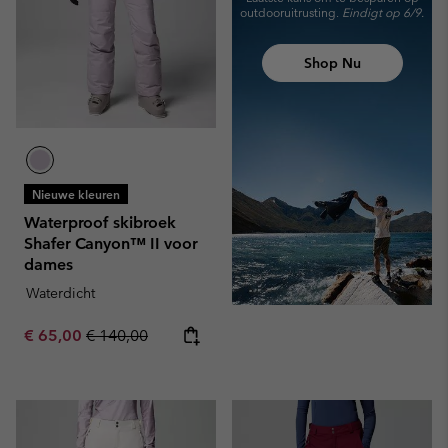
outdooruitrusting.
Eindigt op 6/9.
Shop Nu
Nieuwe kleuren
Waterproof skibroek
Shafer Canyon™ II voor
dames
Waterdicht
Sale price:
Regular price:
€ 65,00
€ 140,00