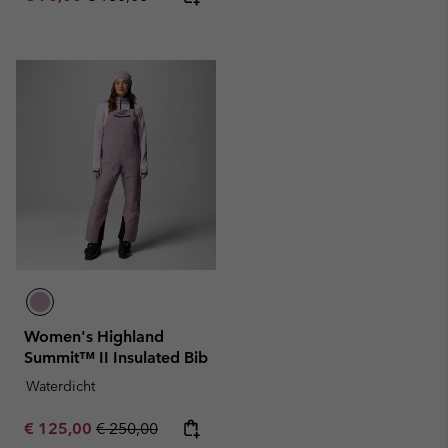
Women's Highland
Summit™ II Insulated Bib
Waterdicht
Sale price:
Regular price:
€ 125,00
€ 250,00