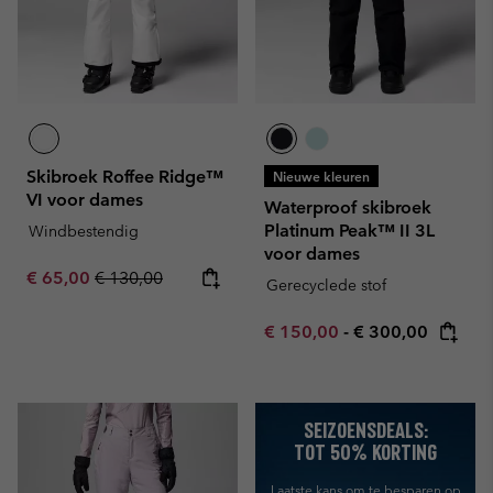
Skibroek Roffee Ridge™
Nieuwe kleuren
VI voor dames
Waterproof skibroek
Platinum Peak™ II 3L
Windbestendig
voor dames
Sale price:
Regular price:
€ 65,00
€ 130,00
Gerecyclede stof
Minimum sale price:
Maximum price:
€ 150,00
-
€ 300,00
SEIZOENSDEALS:
TOT 50% KORTING
Laatste kans om te besparen
op