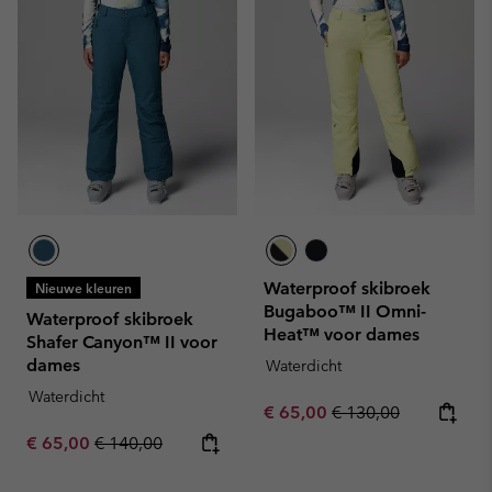
Waterproof skibroek
Nieuwe kleuren
Bugaboo™ II Omni-
Waterproof skibroek
Heat™ voor dames
Shafer Canyon™ II voor
dames
Waterdicht
Waterdicht
Sale price:
Regular price:
€ 65,00
€ 130,00
Sale price:
Regular price:
€ 65,00
€ 140,00