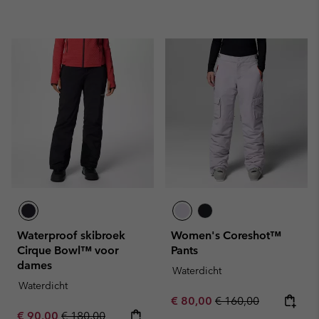
Waterproof skibroek
Women's Coreshot™
Cirque Bowl™ voor
Pants
dames
Waterdicht
Waterdicht
Sale price:
Regular price:
€ 80,00
€ 160,00
Sale price:
Regular price:
€ 90,00
€ 180,00