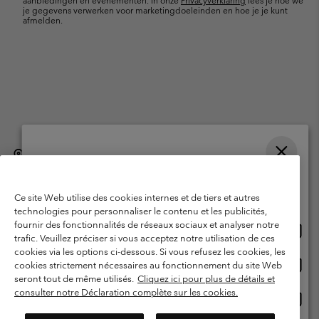
aanbiedingen en evenementen. In onze
Privacyverklaring
lees je hoe we
je gegevens verwerken voor marketingdoeleinden en hoe je je kunt
afmelden.
België (Nederlands)
English ›
français ›
|
|
Selecteer je verzendlocatie en taal
©
2026
Columbia Sportswear International Sarl. Avenue des Morgines, 12
1213 Petit-Lancy, Zwitserland. All rights reserved.
Online shoppen beschikbaar
Ce site Web utilise des cookies internes et de tiers et autres
Gebruiksvoorwaarden
Verkoopvoorwaarden
Garantie
technologies pour personnaliser le contenu et les publicités,
fournir des fonctionnalités de réseaux sociaux et analyser notre
Onlin
United States
Privacybeleid
Gebruiksvoorwaarden voor lidmaatschap
trafic. Veuillez préciser si vous acceptez notre utilisation de ces
shopp
cookies via les options ci-dessous. Si vous refusez les cookies, les
Voorwaarden voor door gebruikers gegenereerde inhoud
Impressum
besch
Onlin
Belgium-English
cookies strictement nécessaires au fonctionnement du site Web
shopp
Cookies
seront tout de même utilisés.
Cliquez ici pour plus de détails et
besch
consulter notre Déclaration complète sur les cookies.
Onlin
Belgium-Français
shopp
Helpcentrum: Maan-Vrij. 9:00 - 13:00 & 14:00- 18:00