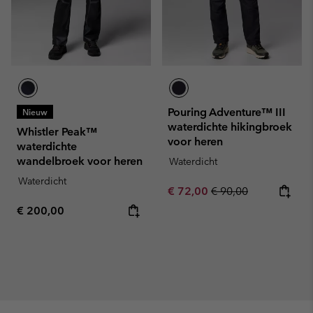
Pouring Adventure™ III
Nieuw
waterdichte hikingbroek
Whistler Peak™
voor heren
waterdichte
wandelbroek voor heren
Waterdicht
Waterdicht
Sale price:
Regular price:
€ 72,00
€ 90,00
Regular price:
€ 200,00