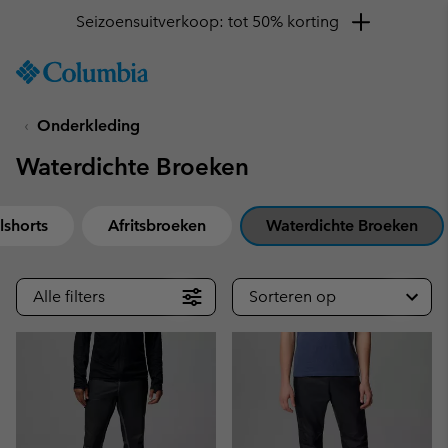
Seizoensuitverkoop: tot 50% korting
SKIP
Columbia
TO
Sportswear
CONTENT
Onderkleding
SKIP
TO
Waterdichte Broeken
MAIN
NAV
SKIP
shorts
Afritsbroeken
Waterdichte Broeken
TO
SEARCH
Alle filters
Sorteren op