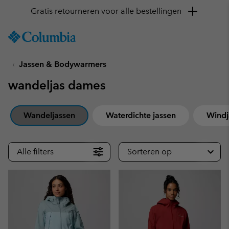
SKIP
Columbia
TO
Sportswear
CONTENT
Jassen & Bodywarmers
SKIP
TO
wandeljas dames
MAIN
NAV
SKIP
Wandeljassen
Waterdichte jassen
Windj
TO
SEARCH
Alle filters
Sorteren op