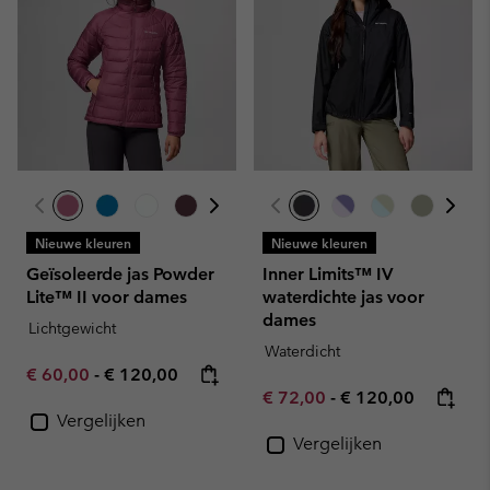
Nieuwe kleuren
Nieuwe kleuren
Geïsoleerde jas Powder
Inner Limits™ IV
Lite™ II voor dames
waterdichte jas voor
dames
Lichtgewicht
Waterdicht
Minimum sale price:
Maximum price:
€ 60,00
-
€ 120,00
Minimum sale price:
Maximum price:
€ 72,00
-
€ 120,00
Vergelijken
Vergelijken