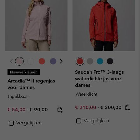
Saudan Pro™ 3-laags
Nieuwe kleuren
waterdichte jas voor
Arcadia™ II regenjas
dames
voor dames
Waterdicht
Inpakbaar
Minimum sale price:
Maximum price:
€ 210,00
-
€ 300,00
Minimum sale price:
Maximum price:
€ 54,00
-
€ 90,00
Vergelijken
Vergelijken