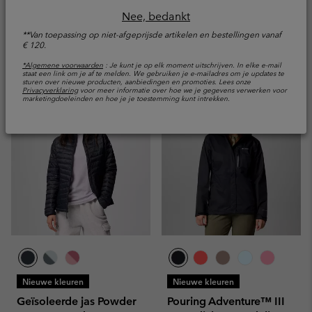
Nee, bedankt
Minimum sale price:
Maximum price:
€ 45,00
-
€ 90,00
**Van toepassing op niet-afgeprijsde artikelen en bestellingen vanaf
€ 120.
Vergelijken
*Algemene voorwaarden
: Je kunt je op elk moment uitschrijven. In elke e-mail
staat een link om je af te melden. We gebruiken je e-mailadres om je updates te
sturen over nieuwe producten, aanbiedingen en promoties. Lees onze
Privacyverklaring
voor meer informatie over hoe we je gegevens verwerken voor
marketingdoeleinden en hoe je je toestemming kunt intrekken.
Nieuwe kleuren
Nieuwe kleuren
Geïsoleerde jas Powder
Pouring Adventure™ III