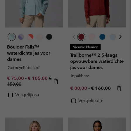
Boulder Falls™
Nieuwe kleuren
waterdichte jas voor
Trailborne™ 2,5-laags
dames
opvouwbare waterdichte
jas voor dames
Gerecyclede stof
Inpakbaar
Minimum sale price:
Maximum sale price:
Regular price:
€ 75,00
-
€ 105,00
€
150,00
Minimum sale price:
Maximum price:
€ 80,00
-
€ 160,00
Vergelijken
Vergelijken