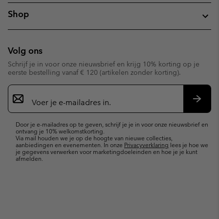
Shop
Volg ons
Schrijf je in voor onze nieuwsbrief en krijg 10% korting op je
eerste bestelling vanaf € 120 (artikelen zonder korting).
Aanmelden
voor
e-
Inschr
mailupdates
Door je e-mailadres op te geven, schrijf je je in voor onze nieuwsbrief en
ontvang je 10% welkomstkorting.
Via mail houden we je op de hoogte van nieuwe collecties,
aanbiedingen en evenementen. In onze
Privacyverklaring
lees je hoe we
je gegevens verwerken voor marketingdoeleinden en hoe je je kunt
afmelden.