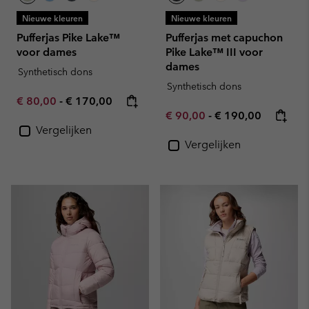
Nieuwe kleuren
Nieuwe kleuren
Pufferjas Pike Lake™
Pufferjas met capuchon
voor dames
Pike Lake™ III voor
dames
Synthetisch dons
Synthetisch dons
Minimum sale price:
Maximum price:
€ 80,00
-
€ 170,00
Minimum sale price:
Maximum price:
€ 90,00
-
€ 190,00
Vergelijken
Vergelijken