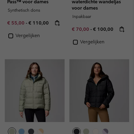
Pass™ voor dames
waterdichte wandeljas
voor dames
Synthetisch dons
Inpakbaar
Minimum sale price:
Maximum price:
€ 55,00
-
€ 110,00
Minimum sale price:
Maximum price:
€ 70,00
-
€ 100,00
Vergelijken
Vergelijken