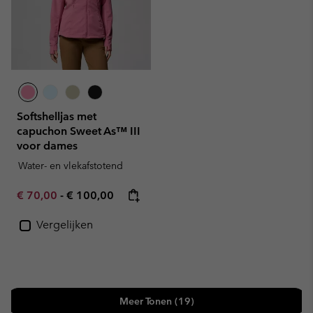
Softshelljas met
capuchon Sweet As™ III
voor dames
Water- en vlekafstotend
Minimum sale price:
Maximum price:
€ 70,00
-
€ 100,00
Vergelijken
Meer Tonen (19)