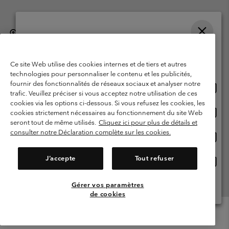
België (Nederlands)
English ›
français ›
|
|
Selecteer je verzendlocatie en taal
©
2026
Columbia Sportswear International Sarl. Avenue des Morgines, 12
1213 Petit-Lancy, Zwitserland. All rights reserved.
Online shoppen beschikbaar
Ce site Web utilise des cookies internes et de tiers et autres
Gebruiksvoorwaarden
Verkoopvoorwaarden
Garantie
technologies pour personnaliser le contenu et les publicités,
fournir des fonctionnalités de réseaux sociaux et analyser notre
Onlin
United States
Privacybeleid
Gebruiksvoorwaarden voor lidmaatschap
trafic. Veuillez préciser si vous acceptez notre utilisation de ces
shopp
cookies via les options ci-dessous. Si vous refusez les cookies, les
Voorwaarden voor door gebruikers gegenereerde inhoud
Impressum
besch
Onlin
Belgium-English
cookies strictement nécessaires au fonctionnement du site Web
shopp
Cookies
seront tout de même utilisés.
Cliquez ici pour plus de détails et
besch
consulter notre Déclaration complète sur les cookies.
Onlin
Belgium-Français
shopp
Helpcentrum: Maan-Vrij. 9:00 - 13:00 & 14:00- 18:00
(+)3278480783
besch
J’accepte
Tout refuser
Onlin
Belgium-Dutch
shopp
besch
Gérer vos paramètres
Alle Locaties Bekijken
de cookies
Menu
Zoeken
Inloggen
Mini