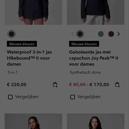
Nieuwe kleuren
Nieuwe kleuren
Waterproof 3-in-1 jas
Geïsoleerde jas met
Hikebound™ II voor
capuchon Joy Peak™ II
dames
voor dames
3-in-1
Synthetisch dons
Regular price:
Minimum sale price:
Maximum price:
€ 220,00
€ 85,00
-
€ 170,00
Vergelijken
Vergelijken