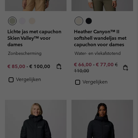
Lichte jas met capuchon
Heather Canyon™ II
Skien Valley™ voor
softshell wandeljas met
dames
capuchon voor dames
Zonbescherming
Water- en vlekafstotend
Minimum sale price:
Maximum sale pric
Regular pr
€ 66,00
-
€ 77,00
€
Minimum sale price:
Maximum price:
€ 85,00
-
€ 100,00
110,00
Vergelijken
Vergelijken