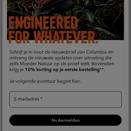
Vergelijken
Schrijf je in voor de nieuwsbrief van Columbia en
ontvang de nieuwste updates over uitrusting die
zelfs Moeder Natuur op de proef stelt. Bovendien
krijg je
10% korting op je eerste bestelling
**.
Je volgende avontuur begint hier.
E-mailadres
Skip the guesswork. Find
Bodywarmer Powder
your perfect jacket with
Pass™ III Hybrid voor
our Jacket Finder.
dames
Nu Aanmelden
Find My Jacket
Lichtgewicht