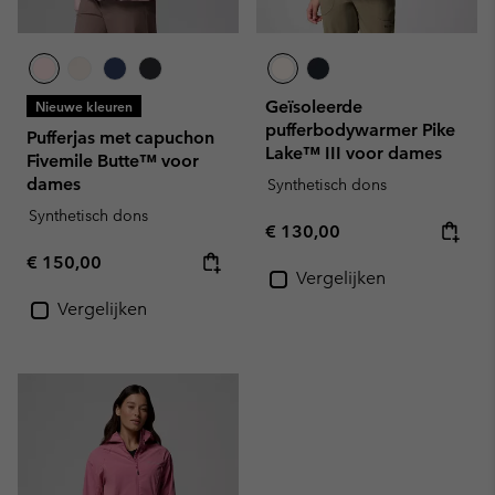
Geïsoleerde
Nieuwe kleuren
pufferbodywarmer Pike
Pufferjas met capuchon
Lake™ III voor dames
Fivemile Butte™ voor
dames
Synthetisch dons
Synthetisch dons
Regular price:
€ 130,00
Regular price:
€ 150,00
Vergelijken
Vergelijken