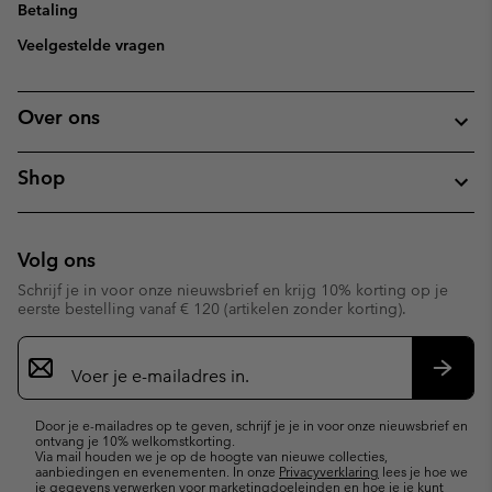
Betaling
Veelgestelde vragen
Over ons
Shop
Volg ons
Schrijf je in voor onze nieuwsbrief en krijg 10% korting op je
eerste bestelling vanaf € 120 (artikelen zonder korting).
Aanmelden
voor
e-
Inschr
mailupdates
Door je e-mailadres op te geven, schrijf je je in voor onze nieuwsbrief en
ontvang je 10% welkomstkorting.
Via mail houden we je op de hoogte van nieuwe collecties,
aanbiedingen en evenementen. In onze
Privacyverklaring
lees je hoe we
je gegevens verwerken voor marketingdoeleinden en hoe je je kunt