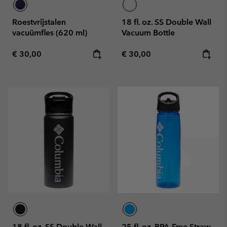
Roestvrijstalen
18 fl. oz. SS Double Wall
vacuümfles (620 ml)
Vacuum Bottle
Regular price:
Regular price:
€ 30,00
€ 30,00
18 fl. oz. SS Double Wall
25 fl. oz. BPA-Free Straw-