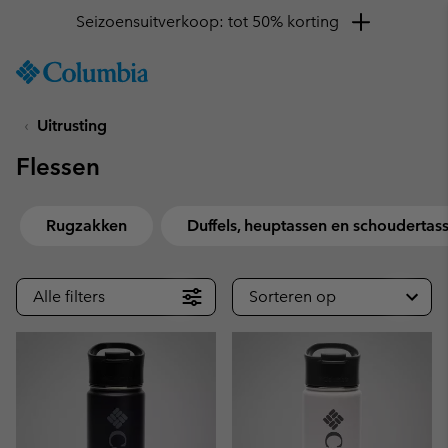
Seizoensuitverkoop: tot 50% korting
SKIP
Columbia
TO
Sportswear
CONTENT
Uitrusting
SKIP
TO
Flessen
MAIN
NAV
SKIP
Rugzakken
Duffels, heuptassen en schoudertas
TO
SEARCH
Alle filters
Sorteren op