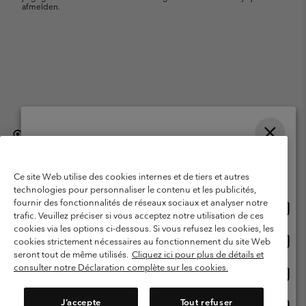
afmelden.
België (Nederlands)
English ›
français ›
|
|
Selecteer je verzendlocatie en taal
©
2026
Columbia Sportswear International Sarl. Avenue des Morgines, 12
1213 Petit-Lancy, Zwitserland. All rights reserved.
Online shoppen beschikbaar
Ce site Web utilise des cookies internes et de tiers et autres
Gebruiksvoorwaarden
Verkoopvoorwaarden
Garantie
technologies pour personnaliser le contenu et les publicités,
fournir des fonctionnalités de réseaux sociaux et analyser notre
Onlin
United States
Privacybeleid
Gebruiksvoorwaarden voor lidmaatschap
trafic. Veuillez préciser si vous acceptez notre utilisation de ces
shopp
cookies via les options ci-dessous. Si vous refusez les cookies, les
Voorwaarden voor door gebruikers gegenereerde inhoud
Impressum
besch
Onlin
Belgium-English
cookies strictement nécessaires au fonctionnement du site Web
shopp
Cookies
seront tout de même utilisés.
Cliquez ici pour plus de détails et
besch
consulter notre Déclaration complète sur les cookies.
Onlin
Belgium-Français
shopp
Helpcentrum: Maan-Vrij. 9:00 - 13:00 & 14:00- 18:00
(+)3278480783
besch
J’accepte
Tout refuser
Onlin
Belgium-Dutch