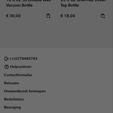
Vacuum Bottle
Top Bottle
Regular price:
Regular price:
€ 30,00
€ 18,00
(+)3278480783
Helpcentrum
Contactformulier
Retouren
Overeenkomst herroepen
Bestelstatus
Bezorging