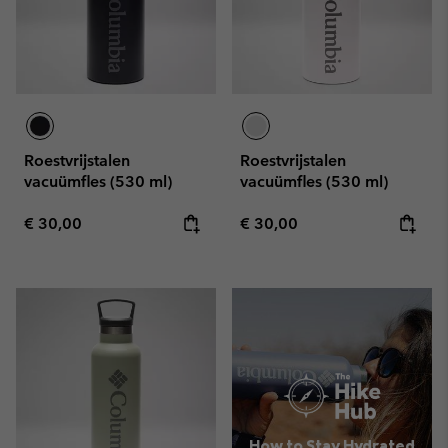
Roestvrijstalen
Roestvrijstalen
vacuümfles (530 ml)
vacuümfles (530 ml)
Regular price:
Regular price:
€ 30,00
€ 30,00
How to Stay Hydrated