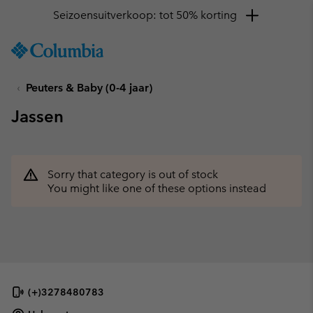
Seizoensuitverkoop: tot 50% korting
SKIP
Columbia
TO
Sportswear
CONTENT
Peuters & Baby (0-4 jaar)
SKIP
TO
Jassen
MAIN
NAV
SKIP
TO
Sorry that category is out of stock
SEARCH
You might like one of these options instead
(+)3278480783