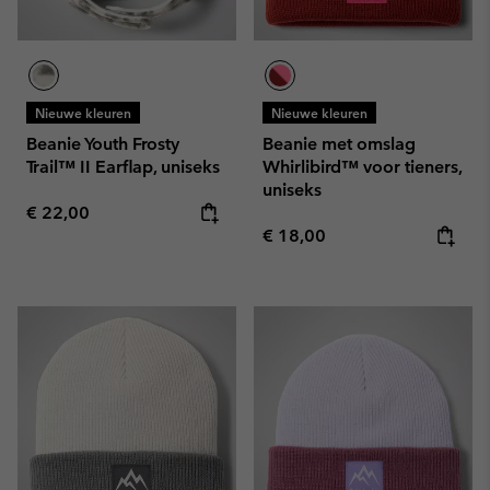
Nieuwe kleuren
Nieuwe kleuren
Beanie Youth Frosty
Beanie met omslag
Trail™ II Earflap, uniseks
Whirlibird™ voor tieners,
uniseks
Regular price:
€ 22,00
Regular price:
€ 18,00