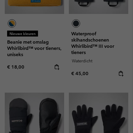
Waterproof
Nieuwe kleuren
skihandschoenen
Beanie met omslag
Whirlibird™ III voor
Whirlibird™ voor tieners,
tieners
uniseks
Waterdicht
Regular price:
€ 18,00
Regular price:
€ 45,00