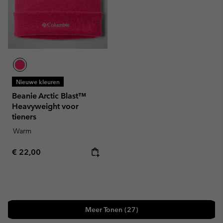
Nieuwe kleuren
Beanie Arctic Blast™
Heavyweight voor
tieners
Warm
Regular price:
€ 22,00
Meer Tonen (27)