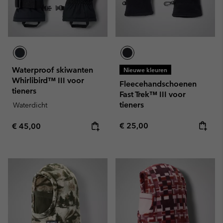
Waterproof skiwanten
Nieuwe kleuren
Whirlibird™ III voor
Fleecehandschoenen
tieners
Fast Trek™ III voor
tieners
Waterdicht
Regular price:
Regular price:
€ 25,00
€ 45,00