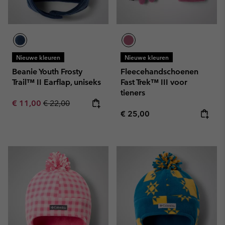
Nieuwe kleuren
Nieuwe kleuren
Beanie Youth Frosty
Fleecehandschoenen
Trail™ II Earflap, uniseks
Fast Trek™ III voor
tieners
Sale price:
Regular price:
€ 11,00
€ 22,00
Regular price:
€ 25,00