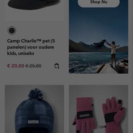
Shop Nu
Camp Charlie™ pet (5
panelen) voor oudere
kids, uniseks
Sale price:
Regular price:
€ 20,00
€ 25,00