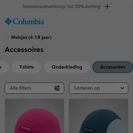
Krijg 10% korting
SKIP
Columbia
TO
Sportswear
CONTENT
Meisjes (4-18 jaar)
SKIP
TO
Accessoires
MAIN
NAV
SKIP
s
T-shirts
Onderkleding
Accessoires
TO
SEARCH
Alle filters
Sorteren op