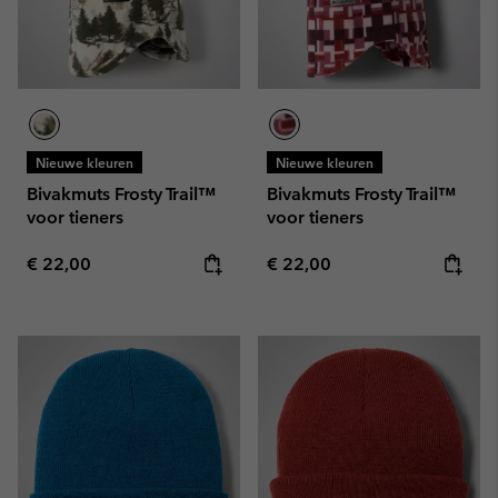
Nieuwe kleuren
Nieuwe kleuren
Bivakmuts Frosty Trail™
Bivakmuts Frosty Trail™
voor tieners
voor tieners
Regular price:
Regular price:
€ 22,00
€ 22,00