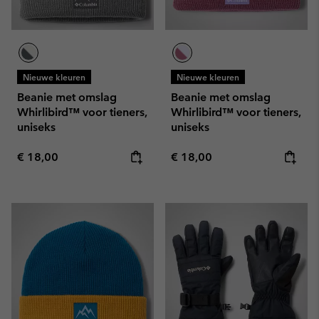
Nieuwe kleuren
Nieuwe kleuren
Beanie met omslag
Beanie met omslag
Whirlibird™ voor tieners,
Whirlibird™ voor tieners,
uniseks
uniseks
Regular price:
Regular price:
€ 18,00
€ 18,00