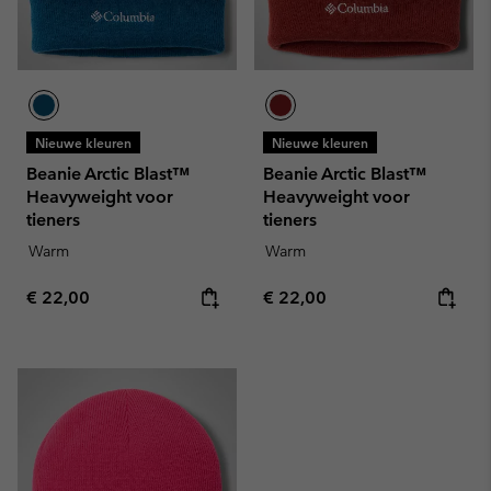
Nieuwe kleuren
Nieuwe kleuren
Beanie Arctic Blast™
Beanie Arctic Blast™
Heavyweight voor
Heavyweight voor
tieners
tieners
Warm
Warm
Regular price:
Regular price:
€ 22,00
€ 22,00