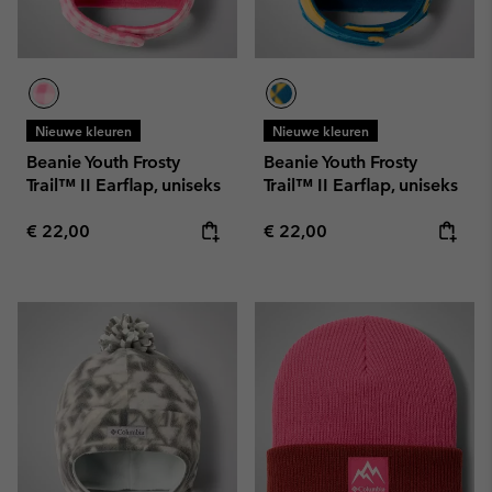
Nieuwe kleuren
Nieuwe kleuren
Beanie Youth Frosty
Beanie Youth Frosty
Trail™ II Earflap, uniseks
Trail™ II Earflap, uniseks
Regular price:
Regular price:
€ 22,00
€ 22,00