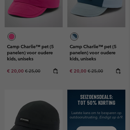
Camp Charlie™ pet (5
Camp Charlie™ pet (5
panelen) voor oudere
panelen) voor oudere
kids, uniseks
kids, uniseks
Sale price:
Regular price:
Sale price:
Regular price:
€ 20,00
€ 25,00
€ 20,00
€ 25,00
SEIZOENSDEALS:
TOT 50% KORTING
Laatste kans om te besparen
op
outdooruitrusting.
Eindigt op 6/9.