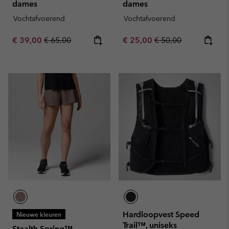
dames
dames
Vochtafvoerend
Vochtafvoerend
Sale price:
Regular price:
Sale price:
Regular price:
€ 39,00
€ 65,00
€ 25,00
€ 50,00
Hardloopvest Speed
Nieuwe kleuren
Trail™, uniseks
Stealth Spring™