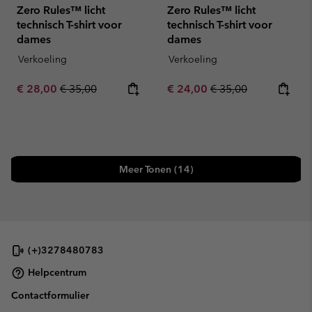
Zero Rules™ licht
Zero Rules™ licht
technisch T-shirt voor
technisch T-shirt voor
dames
dames
Verkoeling
Verkoeling
Sale price:
Regular price:
Sale price:
Regular price:
€ 28,00
€ 35,00
€ 24,00
€ 35,00
Meer Tonen (14)
(+)3278480783
Helpcentrum
Contactformulier