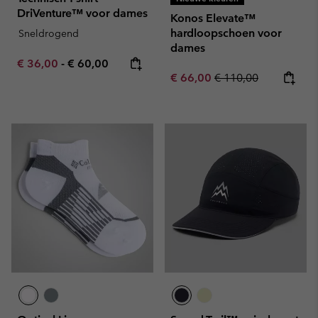
DriVenture™ voor dames
Konos Elevate™
hardloopschoen voor
Sneldrogend
dames
Minimum sale price:
Maximum price:
€ 36,00
-
€ 60,00
Sale price:
Regular price:
€ 66,00
€ 110,00