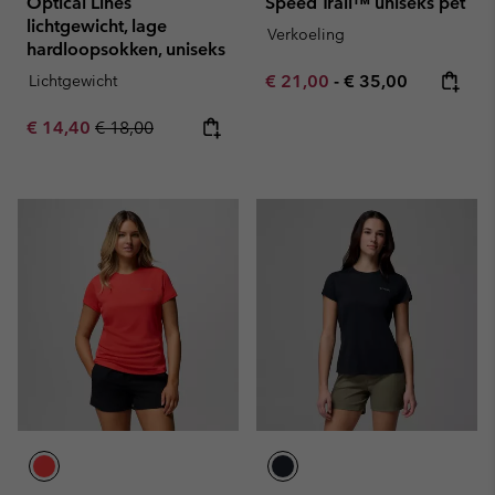
Optical Lines
Speed Trail™ uniseks pet
lichtgewicht, lage
Verkoeling
hardloopsokken, uniseks
Minimum sale price:
Maximum price:
Lichtgewicht
€ 21,00
-
€ 35,00
Sale price:
Regular price:
€ 14,40
€ 18,00