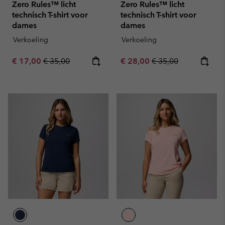
Zero Rules™ licht
Zero Rules™ licht
technisch T-shirt voor
technisch T-shirt voor
dames
dames
Verkoeling
Verkoeling
Sale price:
Regular price:
Sale price:
Regular price:
€ 17,00
€ 35,00
€ 28,00
€ 35,00