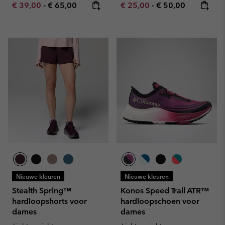
Minimum sale price:
Maximum price:
Minimum sale price:
Maximum price:
€ 39,00
-
€ 65,00
€ 25,00
-
€ 50,00
Nieuwe kleuren
Nieuwe kleuren
Stealth Spring™
Konos Speed Trail ATR™
hardloopshorts voor
hardloopschoen voor
dames
dames