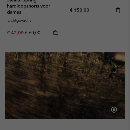
hardloopshorts voor
Regular price:
€ 150,00
dames
Lichtgewicht
Sale price:
Regular price:
€ 42,00
€ 60,00