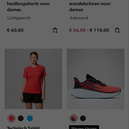
hardloopshorts voor
wandelschoen voor
dames
dames
Lichtgewicht
Ademend
Regular price:
Minimum sale price:
Maximum price:
€ 60,00
€ 66,00
-
€ 110,00
Technisch T-shirt
Nieuwe kleuren