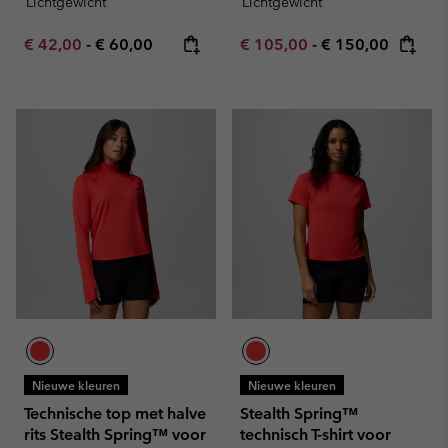
Lichtgewicht
Lichtgewicht
Minimum sale price:
Maximum price:
Minimum sale price:
Maximum price:
€ 42,00
-
€ 60,00
€ 105,00
-
€ 150,00
Nieuwe kleuren
Nieuwe kleuren
Technische top met halve
Stealth Spring™
rits Stealth Spring™ voor
technisch T-shirt voor