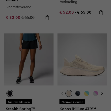
Verkoeling
Vochtafvoerend
Minimum sale price:
Maximum price:
€ 52,00
-
€ 65,00
Sale price:
Regular price:
€ 32,00
€ 65,00
Nieuwe kleuren
Nieuwe kleuren
Stealth Spring™
Konos Trillium ATR™