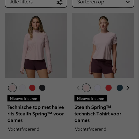
Alle filters
Sorteren op
Nieuwe kleuren
Nieuwe kleuren
Technische top met halve
Stealth Spring™
rits Stealth Spring™ voor
technisch T-shirt voor
dames
dames
Vochtafvoerend
Vochtafvoerend