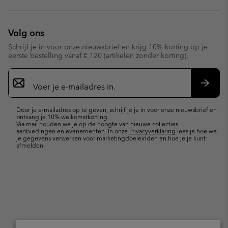
Volg ons
Schrijf je in voor onze nieuwsbrief en krijg 10% korting op je
eerste bestelling vanaf € 120 (artikelen zonder korting).
Aanmelden
voor
e-
Inschr
mailupdates
Door je e-mailadres op te geven, schrijf je je in voor onze nieuwsbrief en
ontvang je 10% welkomstkorting.
Via mail houden we je op de hoogte van nieuwe collecties,
aanbiedingen en evenementen. In onze
Privacyverklaring
lees je hoe we
je gegevens verwerken voor marketingdoeleinden en hoe je je kunt
afmelden.