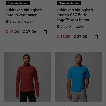
Nieuwe kleuren
Nieuwe kleuren
T-shirt van biologisch
T-shirt van biologisch
katoen voor heren
katoen CSC Basic
Logo™ voor heren
Biologisch katoen
Biologisch katoen
Minimum sale price:
Maximum price:
€ 18,00
-
€ 27,00
Minimum sale price:
Maximum price:
€ 18,00
-
€ 27,00