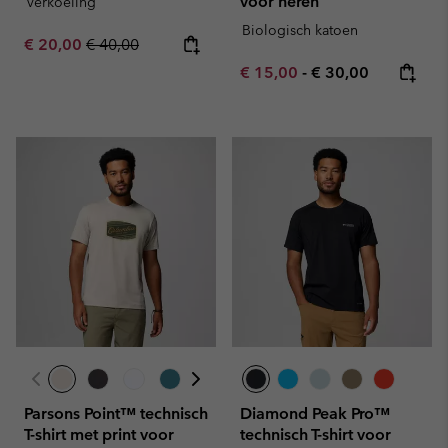
voor heren
Verkoeling
Biologisch katoen
Sale price:
Regular price:
€ 20,00
€ 40,00
Minimum sale price:
Maximum price:
€ 15,00
-
€ 30,00
Parsons Point™ technisch
Diamond Peak Pro™
T-shirt met print voor
technisch T-shirt voor