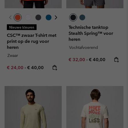
Technische tanktop
Nieuwe kleuren
Stealth Spring™ voor
CSC™ zwaar T-shirt met
heren
print op de rug voor
heren
Vochtafvoerend
Zwaar
Minimum sale price:
Maximum price:
€ 32,00
-
€ 40,00
Minimum sale price:
Maximum price:
€ 24,00
-
€ 40,00