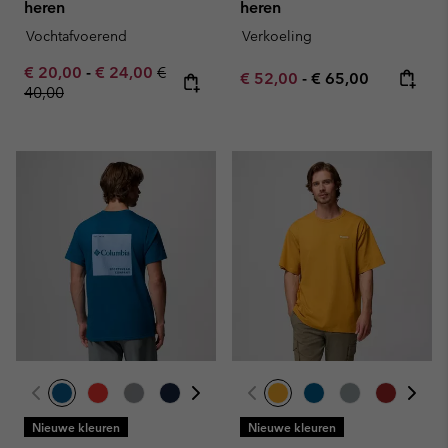
heren
heren
Vochtafvoerend
Verkoeling
Minimum sale price:
Maximum sale price:
Regular price:
€ 20,00
-
€ 24,00
€
Minimum sale price:
Maximum price:
€ 52,00
-
€ 65,00
40,00
Nieuwe kleuren
Nieuwe kleuren