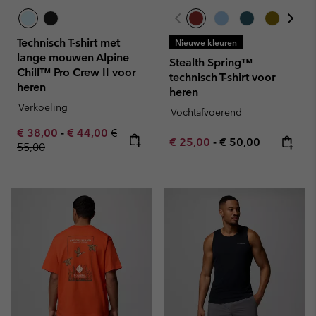
Technisch T-shirt met
Nieuwe kleuren
lange mouwen Alpine
Stealth Spring™
Chill™ Pro Crew II voor
technisch T-shirt voor
heren
heren
Verkoeling
Vochtafvoerend
Minimum sale price:
Maximum sale price:
Regular price:
€ 38,00
-
€ 44,00
€
Minimum sale price:
Maximum price:
€ 25,00
-
€ 50,00
55,00