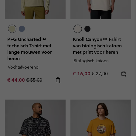
PFG Uncharted™
Knoll Canyon™ T-shirt
technisch T-shirt met
van biologisch katoen
lange mouwen voor
met print voor heren
heren
Biologisch katoen
Vochtafvoerend
Sale price:
Regular price:
€ 16,00
€ 27,00
Sale price:
Regular price:
€ 44,00
€ 55,00