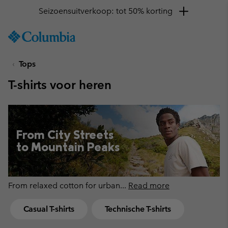
Krijg 10% korting
SKIP
Columbia
TO
Sportswear
CONTENT
Tops
SKIP
TO
T-shirts voor heren
MAIN
NAV
SKIP
TO
From City Streets
SEARCH
to Mountain Peaks
From relaxed cotton for urban
...
Read more
Casual T-shirts
Technische T-shirts