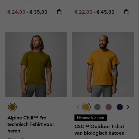
Minimum sale price:
Maximum price:
Minimum sale price:
Maximum price:
€ 24,00
-
€ 35,00
€ 22,00
-
€ 45,00
Alpine Chill™ Pro
Nieuwe kleuren
technisch T-shirt voor
CSC™ Outdoor T-shirt
heren
van biologisch katoen