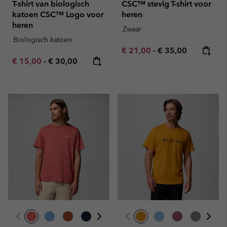
T-shirt van biologisch
CSC™ stevig T-shirt voor
katoen CSC™ Logo voor
heren
heren
Zwaar
Biologisch katoen
Minimum sale price:
Maximum price:
€ 21,00
-
€ 35,00
Minimum sale price:
Maximum price:
€ 15,00
-
€ 30,00