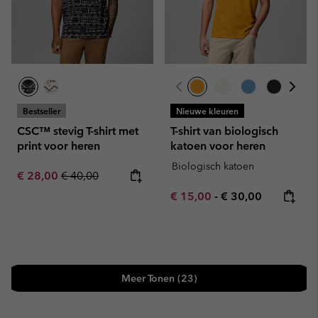
Bestseller
Nieuwe kleuren
CSC™ stevig T-shirt met
T-shirt van biologisch
print voor heren
katoen voor heren
Biologisch katoen
Sale price:
Regular price:
€ 28,00
€ 40,00
Minimum sale price:
Maximum price:
€ 15,00
-
€ 30,00
Meer Tonen (23)