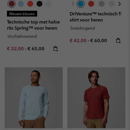
DriVenture™ technisch T-
Nieuwe kleuren
shirt voor heren
Technische top met halve
rits Spring™ voor heren
Sneldrogend
Vochtafvoerend
Minimum sale price:
Maximum price:
€ 42,00
-
€ 60,00
Minimum sale price:
Maximum price:
€ 32,00
-
€ 65,00