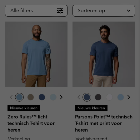
Alle filters
Sorteren op
Nieuwe kleuren
Nieuwe kleuren
Zero Rules™ licht
Parsons Point™ technisch
technisch T-shirt voor
T-shirt met print voor
heren
heren
Verkoeling
Vochtafvoerend