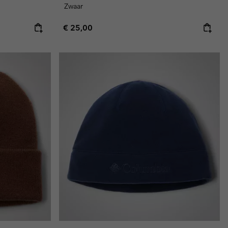
Zwaar
Regular price:
€ 25,00