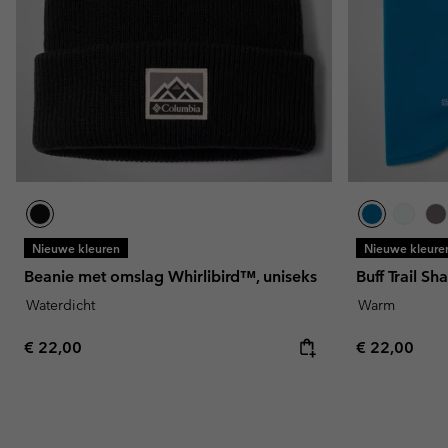
Nieuwe kleuren
Nieuwe kleure
Beanie met omslag Whirlibird™, uniseks
Buff Trail Sh
Waterdicht
Warm
Regular price:
Regular pric
€ 22,00
€ 22,00