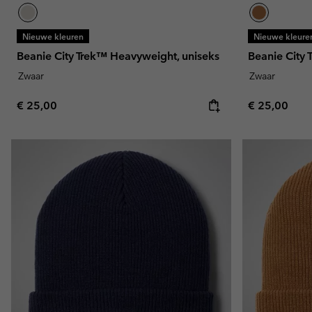
Nieuwe kleuren
Nieuwe kleure
Beanie City Trek™ Heavyweight, uniseks
Beanie City 
Zwaar
Zwaar
Regular price:
Regular pric
€ 25,00
€ 25,00