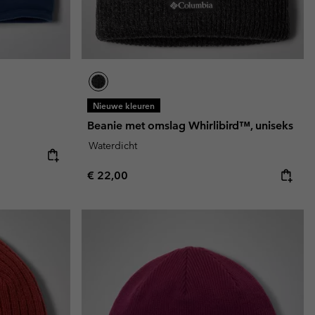
Nieuwe kleuren
Beanie met omslag Whirlibird™, uniseks
Waterdicht
Regular price:
€ 22,00