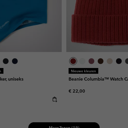
n
Nieuwe kleuren
aker, uniseks
Beanie Columbia™ Watch Ca
Regular price:
€ 22,00
e:
Meer Tonen (19)