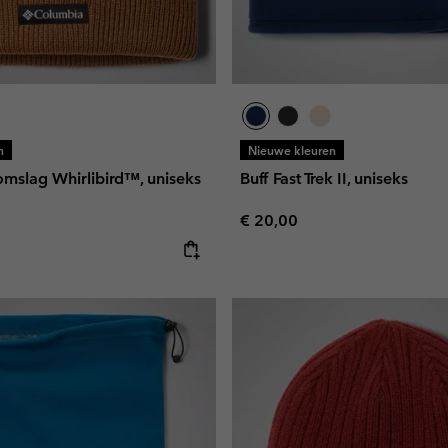
n
Nieuwe kleuren
omslag Whirlibird™, uniseks
Buff Fast Trek II, uniseks
Regular price:
€ 20,00
e: