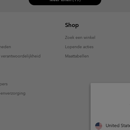
Shop
Zoek een winkel
kheden
Lopende acties
 verantwoordelijkheid
Maattabellen
pers
oenverzorging
United Stat