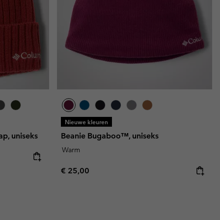
Nieuwe kleuren
p, uniseks
Beanie Bugaboo™, uniseks
Warm
Regular price:
€ 25,00