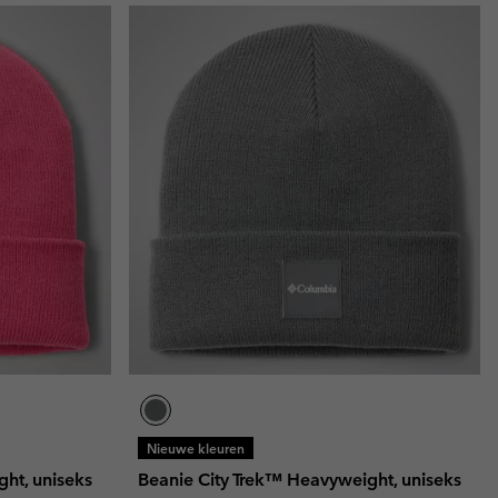
Nieuwe kleuren
ht, uniseks
Beanie City Trek™ Heavyweight, uniseks