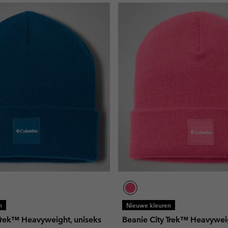
n
Nieuwe kleuren
Trek™ Heavyweight, uniseks
Beanie City Trek™ Heavyweig