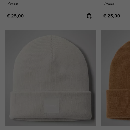
Zwaar
Zwaar
Regular price:
Regular pric
€ 25,00
€ 25,00