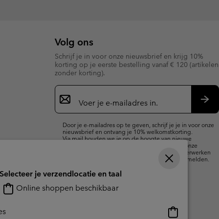
Volg ons
Schrijf je in voor onze nieuwsbrief en krijg 10%
korting op je eerste bestelling vanaf € 120 (artikelen
zonder korting).
Aanmelden
voor
e-
Insc
mailupdates
Door je e-mailadres op te geven, schrijf je je in voor onze
nieuwsbrief en ontvang je 10% welkomstkorting.
Via mail houden we je op de hoogte van nieuwe
collecties, aanbiedingen en evenementen. In onze
Privacyverklaring
lees je hoe we je gegevens verwerken
voor marketingdoeleinden en hoe je je kunt afmelden.
Selecteer je verzendlocatie en taal
Online shoppen beschikbaar
Online
es