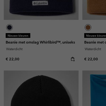
Nieuwe kleuren
Nieuwe kleure
Beanie met omslag Whirlibird™, uniseks
Beanie met 
Waterdicht
Waterdicht
Regular price:
Regular pric
€ 22,00
€ 22,00