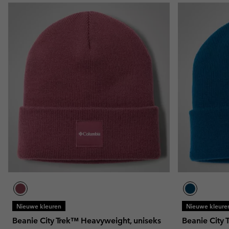
Nieuwe kleuren
Nieuwe kleure
Beanie City Trek™ Heavyweight, uniseks
Beanie City 