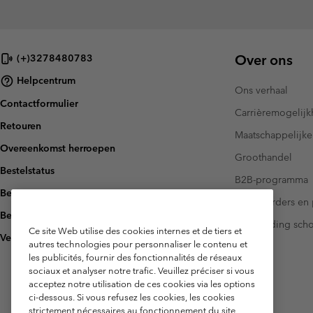
Over ons
(+)3278480783
Helpcentrum
Ons verhaal
Contactformulier
Carrièremogelij
Retouren
Maatschappelijke
Overeenkomst herroepen
Groothandel
Bestelstatus
B2B-programma
Bezorging
Investeerders en 
Betaling
Handleiding sch
Ce site Web utilise des cookies internes et de tiers et
Veelgestelde vragen
autres technologies pour personnaliser le contenu et
les publicités, fournir des fonctionnalités de réseaux
sociaux et analyser notre trafic. Veuillez préciser si vous
acceptez notre utilisation de ces cookies via les options
ci-dessous. Si vous refusez les cookies, les cookies
strictement nécessaires au fonctionnement du site