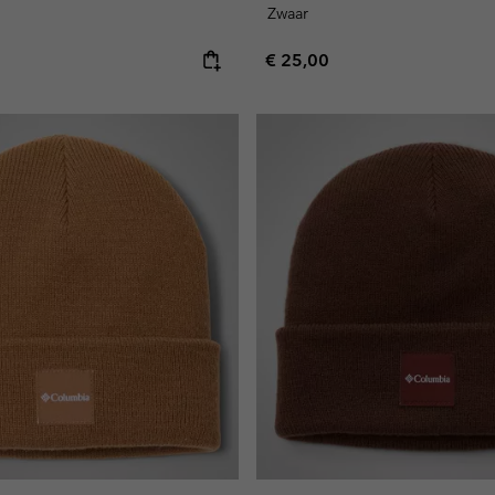
Zwaar
e:
Regular price:
€ 25,00