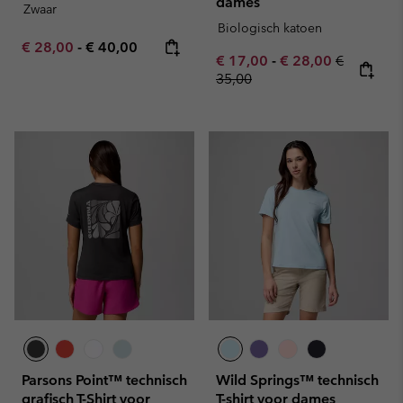
dames
Zwaar
Biologisch katoen
Minimum sale price:
Maximum price:
€ 28,00
-
€ 40,00
Minimum sale price:
Maximum sale pric
Regular pr
€ 17,00
-
€ 28,00
€
35,00
Parsons Point™ technisch
Wild Springs™ technisch
grafisch T-Shirt voor
T-shirt voor dames