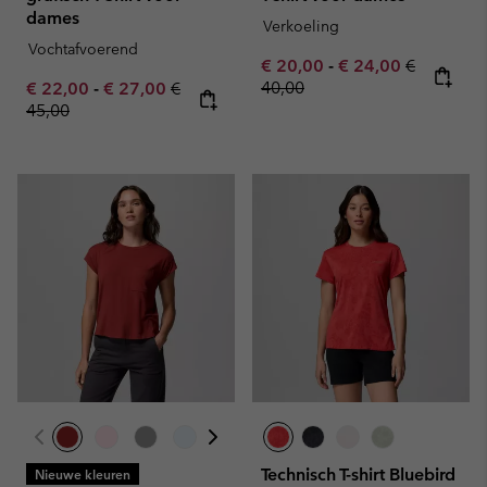
dames
Verkoeling
Vochtafvoerend
Minimum sale price:
Maximum sale pric
Regular pr
€ 20,00
-
€ 24,00
€
Minimum sale price:
Maximum sale price:
Regular price:
40,00
€ 22,00
-
€ 27,00
€
45,00
Technisch T-shirt Bluebird
Nieuwe kleuren