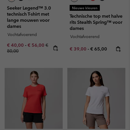
Seeker Legend™ 3.0
Nieuwe kleuren
technisch T-shirt met
Technische top met halve
lange mouwen voor
rits Stealth Spring™ voor
dames
dames
Vochtafvoerend
Vochtafvoerend
Minimum sale price:
Maximum sale price:
Regular price:
€ 40,00
-
€ 56,00
€
Minimum sale price:
Maximum price:
€ 39,00
-
€ 65,00
80,00