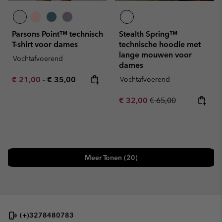
Parsons Point™ technisch
Stealth Spring™
T-shirt voor dames
technische hoodie met
lange mouwen voor
Vochtafvoerend
dames
Minimum sale price:
Maximum price:
€ 21,00
-
€ 35,00
Vochtafvoerend
Sale price:
Regular price:
€ 32,00
€ 65,00
Meer Tonen (20)
(+)3278480783