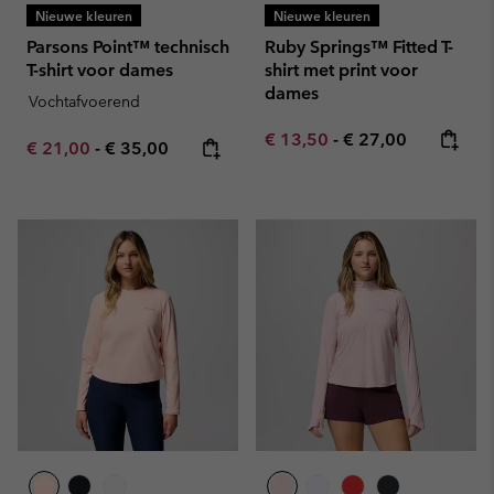
Nieuwe kleuren
Nieuwe kleuren
Parsons Point™ technisch
Ruby Springs™ Fitted T-
T-shirt voor dames
shirt met print voor
dames
Vochtafvoerend
Minimum sale price:
Maximum price:
€ 13,50
-
€ 27,00
Minimum sale price:
Maximum price:
€ 21,00
-
€ 35,00