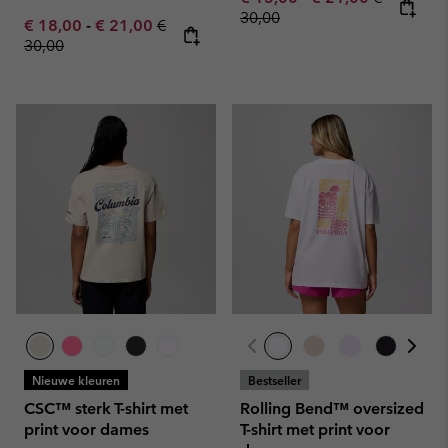
30,00
Minimum sale price:
Maximum sale price:
Regular price:
€ 18,00
-
€ 21,00
€
30,00
Nieuwe kleuren
Bestseller
CSC™ sterk T-shirt met
Rolling Bend™ oversized
print voor dames
T-shirt met print voor