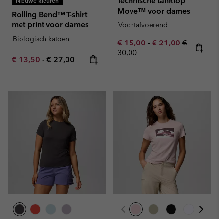
Technische tanktop
Nieuwe kleuren
Move™ voor dames
Rolling Bend™ T-shirt
met print voor dames
Vochtafvoerend
Biologisch katoen
Minimum sale price:
Maximum sale pric
Regular pr
€ 15,00
-
€ 21,00
€
30,00
Minimum sale price:
Maximum price:
€ 13,50
-
€ 27,00