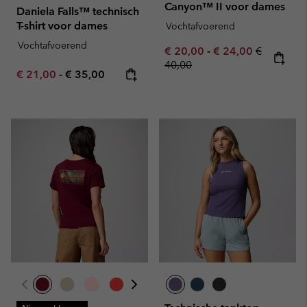
Canyon™ II voor dames
Daniela Falls™ technisch
T-shirt voor dames
Vochtafvoerend
Vochtafvoerend
Minimum sale price:
Maximum sale pric
Regular pr
€ 20,00
-
€ 24,00
€
40,00
Minimum sale price:
Maximum price:
€ 21,00
-
€ 35,00