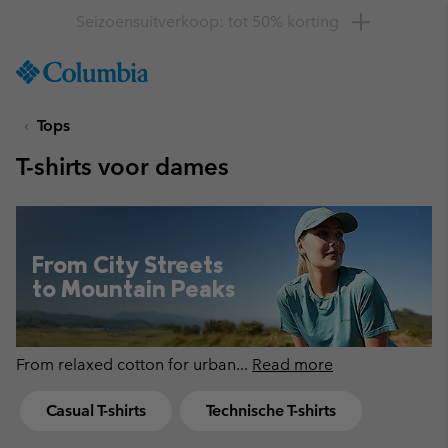
Krijg 10% korting
SKIP
Columbia
TO
Sportswear
CONTENT
Tops
SKIP
TO
T-shirts voor dames
MAIN
NAV
SKIP
TO
From City Streets
SEARCH
to Mountain Peaks
From relaxed cotton for urban
...
Read more
Casual T-shirts
Technische T-shirts