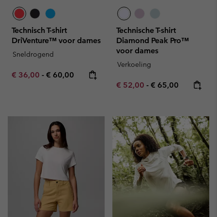
Technisch T-shirt
Technische T-shirt
DriVenture™ voor dames
Diamond Peak Pro™
voor dames
Sneldrogend
Verkoeling
Minimum sale price:
Maximum price:
€ 36,00
-
€ 60,00
Minimum sale price:
Maximum price:
€ 52,00
-
€ 65,00