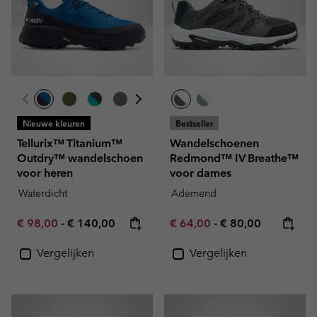
Nieuwe kleuren
Bestseller
Tellurix™ Titanium™
Wandelschoenen
Outdry™ wandelschoen
Redmond™ IV Breathe™
voor heren
voor dames
Waterdicht
Ademend
Minimum sale price:
Maximum price:
Minimum sale price:
Maximum price:
€ 98,00
-
€ 140,00
€ 64,00
-
€ 80,00
Vergelijken
Vergelijken