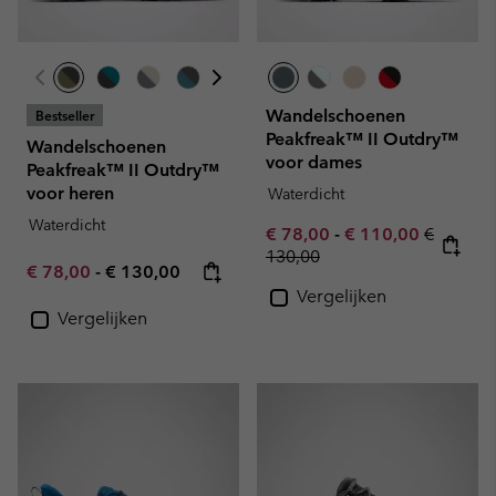
Wandelschoenen
Bestseller
Peakfreak™ II Outdry™
Wandelschoenen
voor dames
Peakfreak™ II Outdry™
voor heren
Waterdicht
Waterdicht
Minimum sale price:
Maximum sale pric
Regular 
€ 78,00
-
€ 110,00
€
130,00
Minimum sale price:
Maximum price:
€ 78,00
-
€ 130,00
Vergelijken
Vergelijken