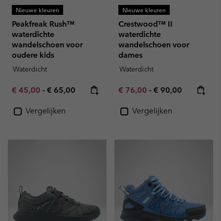
Nieuwe kleuren
Nieuwe kleuren
Peakfreak Rush™
Crestwood™ II
waterdichte
waterdichte
wandelschoen voor
wandelschoen voor
oudere kids
dames
Waterdicht
Waterdicht
Minimum sale price:
Maximum price:
Minimum sale price:
Maximum price:
€ 45,00
-
€ 65,00
€ 76,00
-
€ 90,00
Vergelijken
Vergelijken