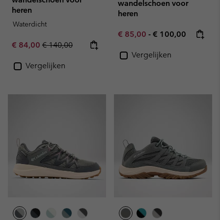
wandelschoen voor
heren
heren
Waterdicht
Minimum sale price:
Maximum price:
€ 85,00
-
€ 100,00
Sale price:
Regular price:
€ 84,00
€ 140,00
Vergelijken
Vergelijken