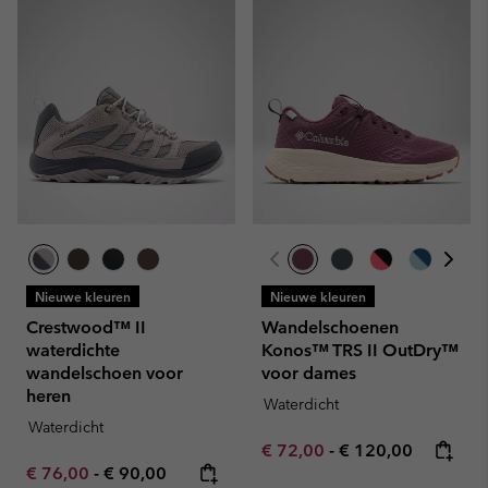
Nieuwe kleuren
Nieuwe kleuren
Crestwood™ II
Wandelschoenen
waterdichte
Konos™ TRS II OutDry™
wandelschoen voor
voor dames
heren
Waterdicht
Waterdicht
Minimum sale price:
Maximum price:
€ 72,00
-
€ 120,00
Minimum sale price:
Maximum price:
€ 76,00
-
€ 90,00