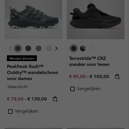
Terrastride™ CRZ
Nieuwe kleuren
sneaker voor heren
Peakfreak Rush™
Outdry™ wandelschoen
Minimum sale price:
Maximum price:
€ 85,00
-
€ 100,00
voor dames
Waterdicht
Vergelijken
Minimum sale price:
Maximum price:
€ 78,00
-
€ 130,00
Vergelijken