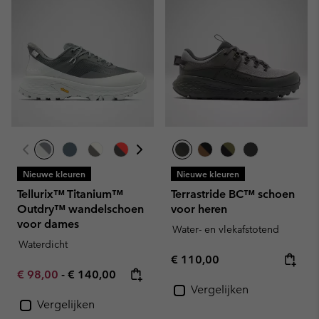
Nieuwe kleuren
Nieuwe kleuren
Tellurix™ Titanium™
Terrastride BC™ schoen
Outdry™ wandelschoen
voor heren
voor dames
Water- en vlekafstotend
Waterdicht
Regular price:
€ 110,00
Minimum sale price:
Maximum price:
€ 98,00
-
€ 140,00
Vergelijken
Vergelijken