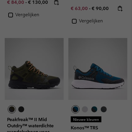
Minimum sale price:
Maximum price:
€ 84,00
-
€ 130,00
Minimum sale price:
Maximum price:
€ 63,00
-
€ 90,00
Vergelijken
Vergelijken
Peakfreak™ II Mid
Nieuwe kleuren
Outdry™ waterdichte
Konos™ TRS
wandelschoen voor