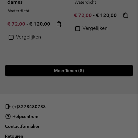
dames
Waterdicht
Waterdicht
Minimum sale price:
Maximum price:
€ 72,00
-
€ 120,00
Minimum sale price:
Maximum price:
€ 72,00
-
€ 120,00
Vergelijken
Vergelijken
Meer Tonen (8)
(+)3278480783
Helpcentrum
Contactformulier
Retouren