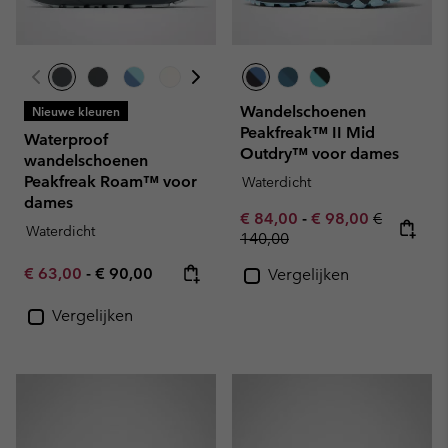
Wandelschoenen
Nieuwe kleuren
Peakfreak™ II Mid
Waterproof
Outdry™ voor dames
wandelschoenen
Peakfreak Roam™ voor
Waterdicht
dames
Minimum sale price:
Maximum sale pric
Regular pr
€ 84,00
-
€ 98,00
€
Waterdicht
140,00
Minimum sale price:
Maximum price:
€ 63,00
-
€ 90,00
Vergelijken
Vergelijken