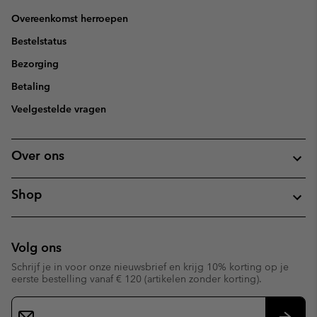
Overeenkomst herroepen
Bestelstatus
Bezorging
Betaling
Veelgestelde vragen
Over ons
Shop
Volg ons
Schrijf je in voor onze nieuwsbrief en krijg 10% korting op je
eerste bestelling vanaf € 120 (artikelen zonder korting).
Aanmelden