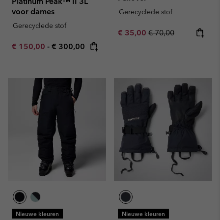
Platinum Peak™ II 3L
voor dames
Gerecyclede stof
Gerecyclede stof
Sale price:
Regular price:
€ 35,00
€ 70,00
Minimum sale price:
Maximum price:
€ 150,00
-
€ 300,00
Nieuwe kleuren
Nieuwe kleuren