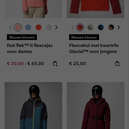
Nieuwe kleuren
Nieuwe kleuren
Fast Trek™ II fleecejas
Fleecetrui met kwartrits
voor dames
Glacial™ voor jongens
Minimum sale price:
Maximum price:
Regular price:
€ 30,00
-
€ 65,00
€ 25,00