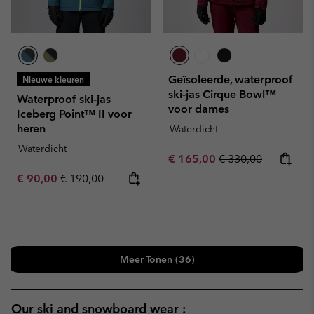
Geïsoleerde, waterproof
Nieuwe kleuren
ski-jas Cirque Bowl™
Waterproof ski-jas
voor dames
Iceberg Point™ II voor
heren
Waterdicht
Waterdicht
Sale price:
Regular price:
€ 165,00
€ 330,00
Sale price:
Regular price:
€ 90,00
€ 190,00
Meer Tonen (36)
Our ski and snowboard wear :