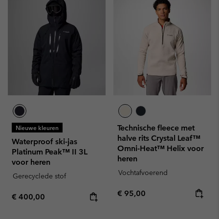
Technische fleece met
Nieuwe kleuren
halve rits Crystal Leaf™
Waterproof ski-jas
Omni-Heat™ Helix voor
Platinum Peak™ II 3L
heren
voor heren
Vochtafvoerend
Gerecyclede stof
Regular price:
€ 95,00
Regular price:
€ 400,00