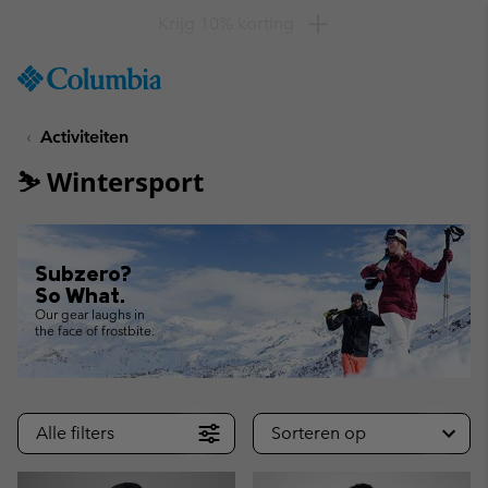
Krijg 10% korting
SKIP
Columbia
TO
Sportswear
CONTENT
Activiteiten
SKIP
TO
⛷ Wintersport
MAIN
NAV
SKIP
TO
Subzero?
SEARCH
So What.
Our gear laughs in
the face of frostbite.
Alle filters
Sorteren op