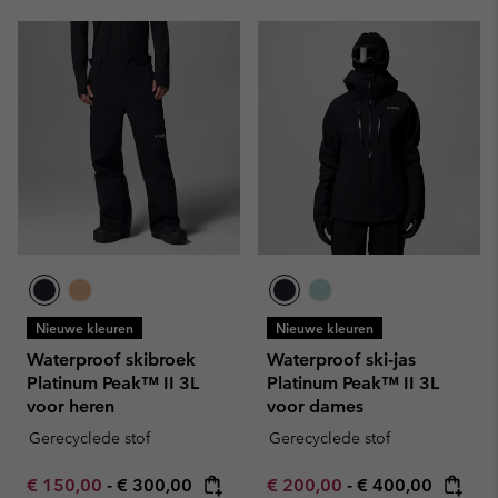
Nieuwe kleuren
Nieuwe kleuren
Waterproof skibroek
Waterproof ski-jas
Platinum Peak™ II 3L
Platinum Peak™ II 3L
voor heren
voor dames
Gerecyclede stof
Gerecyclede stof
Minimum sale price:
Maximum price:
Minimum sale price:
Maximum price:
€ 150,00
-
€ 300,00
€ 200,00
-
€ 400,00