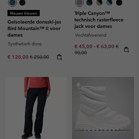
Triple Canyon™
Nieuwe kleuren
technisch rasterfleece
Geïsoleerde donsski-jas
jack voor dames
Bird Mountain™ II voor
dames
Vochtafvoerend
Synthetisch dons
Minimum sale price:
Maximum sale pric
Regular pr
€ 45,00
-
€ 63,00
€
90,00
Sale price:
Regular price:
€ 120,00
€ 250,00