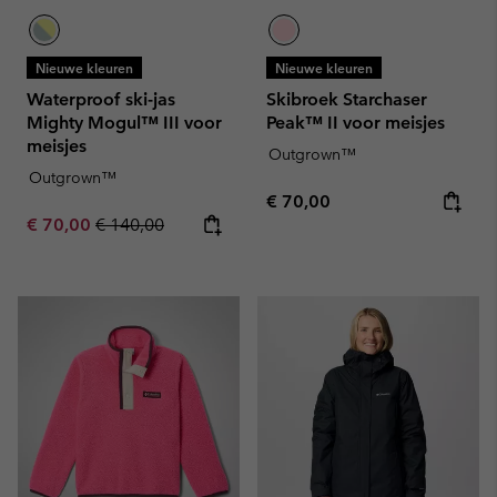
Nieuwe kleuren
Nieuwe kleuren
Waterproof ski-jas
Skibroek Starchaser
Mighty Mogul™ III voor
Peak™ II voor meisjes
meisjes
Outgrown™
Outgrown™
Regular price:
€ 70,00
Sale price:
Regular price:
€ 70,00
€ 140,00