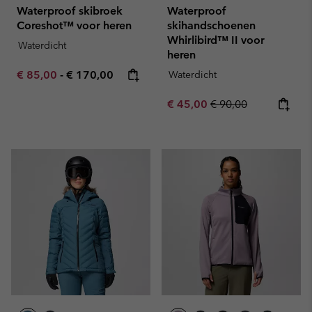
Waterproof skibroek
Waterproof
Coreshot™ voor heren
skihandschoenen
Whirlibird™ II voor
Waterdicht
heren
Minimum sale price:
Maximum price:
€ 85,00
-
€ 170,00
Waterdicht
Sale price:
Regular price:
€ 45,00
€ 90,00