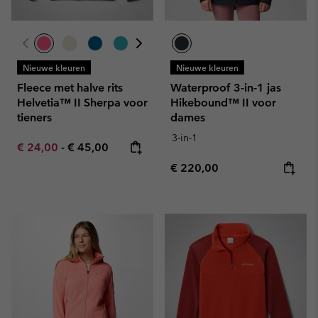
Nieuwe kleuren
Nieuwe kleuren
Fleece met halve rits
Waterproof 3-in-1 jas
Helvetia™ II Sherpa voor
Hikebound™ II voor
tieners
dames
3-in-1
Minimum sale price:
Maximum price:
€ 24,00
-
€ 45,00
Regular price:
€ 220,00