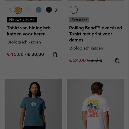
Nieuwe kleuren
Bestseller
T-shirt van biologisch
Rolling Bend™ oversized
katoen voor heren
T-shirt met print voor
dames
Biologisch katoen
Biologisch katoen
Minimum sale price:
Maximum price:
€ 15,00
-
€ 30,00
Sale price:
Regular price:
€ 24,00
€ 35,00