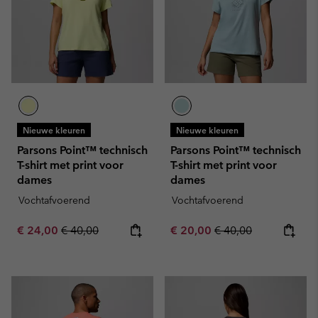
Nieuwe kleuren
Nieuwe kleuren
Parsons Point™ technisch
Parsons Point™ technisch
T-shirt met print voor
T-shirt met print voor
dames
dames
Vochtafvoerend
Vochtafvoerend
Sale price:
Regular price:
Sale price:
Regular price:
€ 24,00
€ 40,00
€ 20,00
€ 40,00