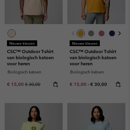
Nieuwe kleuren
Nieuwe kleuren
CSC™ Outdoor T-shirt
CSC™ Outdoor T-shirt
van biologisch katoen
van biologisch katoen
voor heren
voor heren
Biologisch katoen
Biologisch katoen
Sale price:
Regular price:
Minimum sale price:
Maximum price:
€ 15,00
€ 30,00
€ 15,00
-
€ 30,00