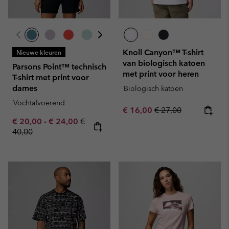
Knoll Canyon™ T-shirt
Nieuwe kleuren
van biologisch katoen
Parsons Point™ technisch
met print voor heren
T-shirt met print voor
dames
Biologisch katoen
Vochtafvoerend
Sale price:
Regular price:
€ 16,00
€ 27,00
Minimum sale price:
Maximum sale price:
Regular price:
€ 20,00
-
€ 24,00
€
40,00