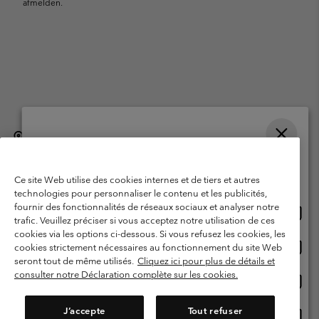
afmelden.
België (Nederlands)
English ›
français ›
|
|
Selecteer je verzendlocatie en taal
©
2026
Columbia Sportswear International Sarl. Avenue des Morgines, 12
1213 Petit-Lancy, Zwitserland. All rights reserved.
Online shoppen beschikbaar
Ce site Web utilise des cookies internes et de tiers et autres
Gebruiksvoorwaarden
Verkoopvoorwaarden
Garantie
technologies pour personnaliser le contenu et les publicités,
fournir des fonctionnalités de réseaux sociaux et analyser notre
Onlin
United States
Privacybeleid
Gebruiksvoorwaarden voor lidmaatschap
trafic. Veuillez préciser si vous acceptez notre utilisation de ces
shopp
cookies via les options ci-dessous. Si vous refusez les cookies, les
Voorwaarden voor door gebruikers gegenereerde inhoud
Impressum
besch
Onlin
Belgium-English
cookies strictement nécessaires au fonctionnement du site Web
shopp
Cookies
seront tout de même utilisés.
Cliquez ici pour plus de détails et
besch
consulter notre Déclaration complète sur les cookies.
Onlin
Belgium-Français
shopp
Helpcentrum: Maan-Vrij. 9:00 - 13:00 & 14:00- 18:00
(+)3278480783
besch
J’accepte
Tout refuser
Onlin
Belgium-Dutch