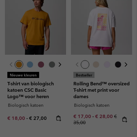
Nieuwe kleuren
Bestseller
T-shirt van biologisch
Rolling Bend™ oversized
katoen CSC Basic
T-shirt met print voor
Logo™ voor heren
dames
Biologisch katoen
Biologisch katoen
Minimum sale price:
Maximum sale pric
Regular pr
€ 17,00
-
€ 28,00
€
Minimum sale price:
Maximum price:
€ 18,00
-
€ 27,00
35,00