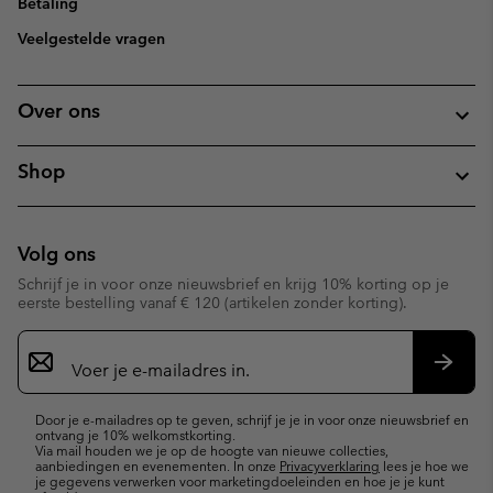
Betaling
Veelgestelde vragen
Over ons
Shop
Volg ons
Schrijf je in voor onze nieuwsbrief en krijg 10% korting op je
eerste bestelling vanaf € 120 (artikelen zonder korting).
Aanmelden
voor
e-
Inschr
mailupdates
Door je e-mailadres op te geven, schrijf je je in voor onze nieuwsbrief en
ontvang je 10% welkomstkorting.
Via mail houden we je op de hoogte van nieuwe collecties,
aanbiedingen en evenementen. In onze
Privacyverklaring
lees je hoe we
je gegevens verwerken voor marketingdoeleinden en hoe je je kunt