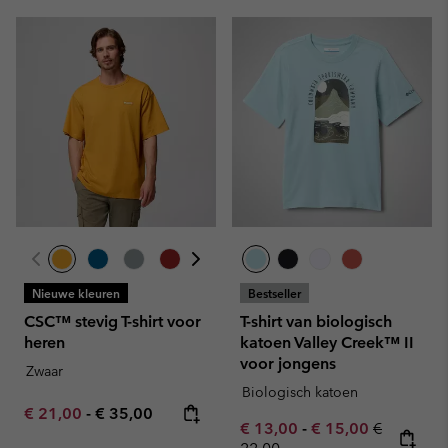
Nieuwe kleuren
Bestseller
CSC™ stevig T-shirt voor
T-shirt van biologisch
heren
katoen Valley Creek™ II
voor jongens
Zwaar
Biologisch katoen
Minimum sale price:
Maximum price:
€ 21,00
-
€ 35,00
Minimum sale price:
Maximum sale pric
Regular pr
€ 13,00
-
€ 15,00
€