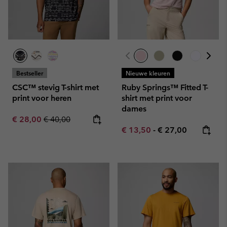
Bestseller
Nieuwe kleuren
CSC™ stevig T-shirt met
Ruby Springs™ Fitted T-
print voor heren
shirt met print voor
dames
Sale price:
Regular price:
€ 28,00
€ 40,00
Minimum sale price:
Maximum price:
€ 13,50
-
€ 27,00