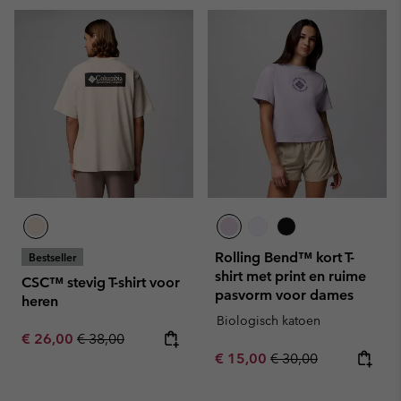
Rolling Bend™ kort T-
Bestseller
shirt met print en ruime
CSC™ stevig T-shirt voor
pasvorm voor dames
heren
Biologisch katoen
Sale price:
Regular price:
€ 26,00
€ 38,00
Sale price:
Regular price:
€ 15,00
€ 30,00