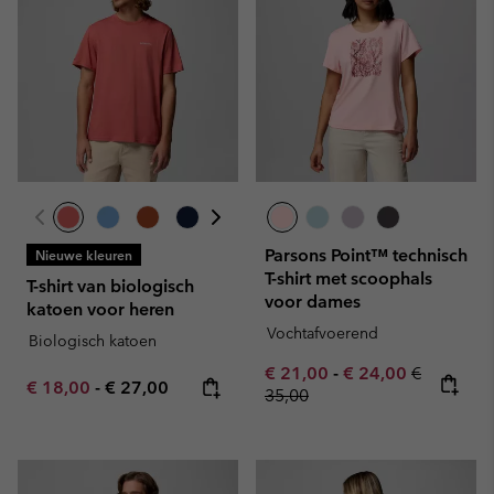
Parsons Point™ technisch
Nieuwe kleuren
T-shirt met scoophals
T-shirt van biologisch
voor dames
katoen voor heren
Vochtafvoerend
Biologisch katoen
Minimum sale price:
Maximum sale pric
Regular pr
€ 21,00
-
€ 24,00
€
Minimum sale price:
Maximum price:
€ 18,00
-
€ 27,00
35,00