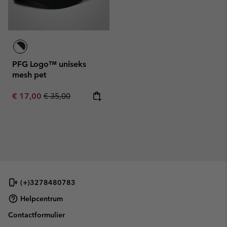
PFG Logo™ uniseks
mesh pet
Sale price:
Regular price:
€ 17,00
€ 35,00
(+)3278480783
Helpcentrum
Contactformulier