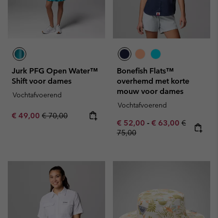
Jurk PFG Open Water™
Bonefish Flats™
Shift voor dames
overhemd met korte
mouw voor dames
Vochtafvoerend
Vochtafvoerend
Sale price:
Regular price:
€ 49,00
€ 70,00
Minimum sale price:
Maximum sale pric
Regular pr
€ 52,00
-
€ 63,00
€
75,00