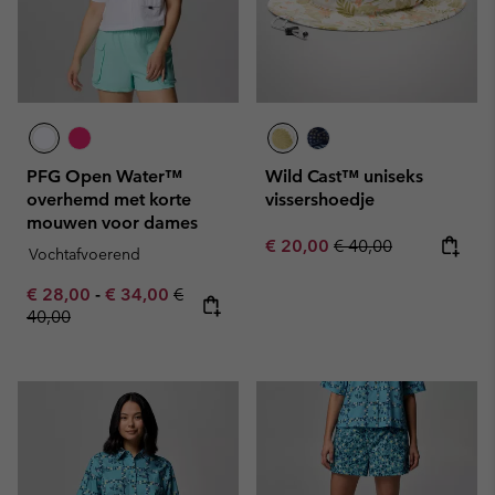
PFG Open Water™
Wild Cast™ uniseks
overhemd met korte
vissershoedje
mouwen voor dames
Sale price:
Regular price:
€ 20,00
€ 40,00
Vochtafvoerend
Minimum sale price:
Maximum sale price:
Regular price:
€ 28,00
-
€ 34,00
€
40,00