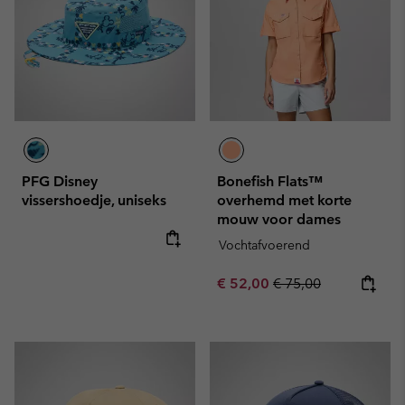
PFG Disney
Bonefish Flats™
vissershoedje, uniseks
overhemd met korte
mouw voor dames
Vochtafvoerend
Sale price:
Regular price:
€ 52,00
€ 75,00