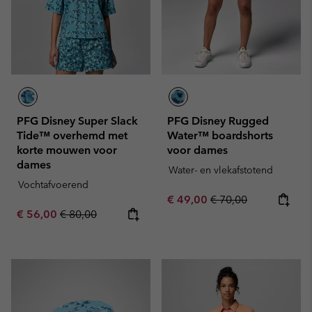
PFG Disney Super Slack
PFG Disney Rugged
Tide™ overhemd met
Water™ boardshorts
korte mouwen voor
voor dames
dames
Water- en vlekafstotend
Vochtafvoerend
Sale price:
Regular price:
€ 49,00
€ 70,00
Sale price:
Regular price:
€ 56,00
€ 80,00