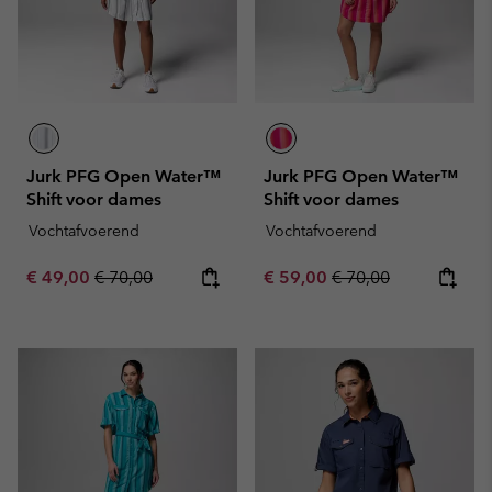
Jurk PFG Open Water™
Jurk PFG Open Water™
Shift voor dames
Shift voor dames
Vochtafvoerend
Vochtafvoerend
Sale price:
Regular price:
Sale price:
Regular price:
€ 49,00
€ 70,00
€ 59,00
€ 70,00