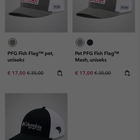
PFG Fish Flag™ pet,
Pet PFG Fish Flag™
uniseks
Mesh, uniseks
Sale price:
Regular price:
Sale price:
Regular price:
€ 17,00
€ 35,00
€ 17,00
€ 35,00