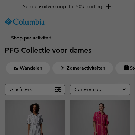
Seizoensuitverkoop: tot 50% korting
SKIP
Columbia
TO
Sportswear
CONTENT
Shop per activiteit
SKIP
TO
PFG Collectie voor dames
MAIN
NAV
SKIP
🥾 Wandelen
☀ Zomeractiviteiten
🏙 St
TO
SEARCH
Alle filters
Sorteren op