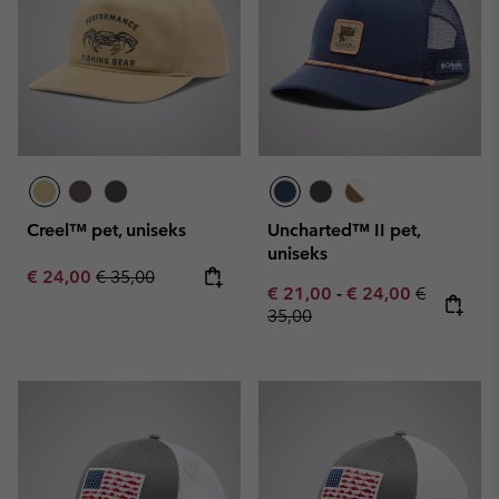
Creel™ pet, uniseks
Uncharted™ II pet,
uniseks
Sale price:
Regular price:
€ 24,00
€ 35,00
Minimum sale price:
Maximum sale pric
Regular pr
€ 21,00
-
€ 24,00
€
35,00