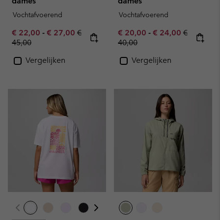
dames
dames
Vochtafvoerend
Vochtafvoerend
Minimum sale price:
Maximum sale price:
Regular price:
Minimum sale price:
Maximum sale pric
Regular pr
€ 22,00
-
€ 27,00
€
€ 20,00
-
€ 24,00
€
45,00
40,00
Vergelijken
Vergelijken