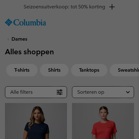
Krijg 10% korting
SKIP
Columbia
TO
Sportswear
CONTENT
Dames
SKIP
TO
Alles shoppen
MAIN
NAV
SKIP
T-shirts
Shirts
Tanktops
Sweatshi
TO
SEARCH
Alle filters
Sorteren op