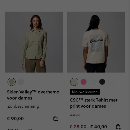
Skien Valley™ overhemd
Nieuwe kleuren
voor dames
CSC™ sterk T-shirt met
print voor dames
Zonbescherming
Zwaar
Regular price:
€ 90,00
Minimum sale price:
Maximum price:
€ 28,00
-
€ 40,00