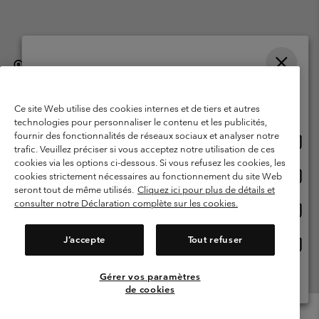
België (Nederlands)
English ›
français ›
|
|
Selecteer je verzendlocatie en taal
©
2026
Columbia Sportswear International Sarl. Avenue des Morgines, 12
1213 Petit-Lancy, Zwitserland. All rights reserved.
Online shoppen beschikbaar
Ce site Web utilise des cookies internes et de tiers et autres
Gebruiksvoorwaarden
Verkoopvoorwaarden
Garantie
technologies pour personnaliser le contenu et les publicités,
fournir des fonctionnalités de réseaux sociaux et analyser notre
Onlin
United States
Privacybeleid
Gebruiksvoorwaarden voor lidmaatschap
trafic. Veuillez préciser si vous acceptez notre utilisation de ces
shopp
cookies via les options ci-dessous. Si vous refusez les cookies, les
Voorwaarden voor door gebruikers gegenereerde inhoud
Impressum
besch
Onlin
Belgium-English
cookies strictement nécessaires au fonctionnement du site Web
shopp
Cookies
seront tout de même utilisés.
Cliquez ici pour plus de détails et
besch
consulter notre Déclaration complète sur les cookies.
Onlin
Belgium-Français
shopp
Helpcentrum: Maan-Vrij. 9:00 - 13:00 & 14:00- 18:00
(+)3278480783
besch
J’accepte
Tout refuser
Onlin
Belgium-Dutch
shopp
besch
Gérer vos paramètres
Alle Locaties Bekijken
de cookies