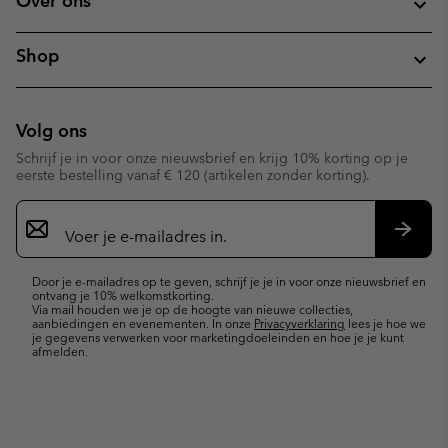
Over ons
Shop
Volg ons
Schrijf je in voor onze nieuwsbrief en krijg 10% korting op je
eerste bestelling vanaf € 120 (artikelen zonder korting).
Aanmelden
voor
e-
Inschr
mailupdates
Door je e-mailadres op te geven, schrijf je je in voor onze nieuwsbrief en
ontvang je 10% welkomstkorting.
Via mail houden we je op de hoogte van nieuwe collecties,
aanbiedingen en evenementen. In onze
Privacyverklaring
lees je hoe we
je gegevens verwerken voor marketingdoeleinden en hoe je je kunt
afmelden.