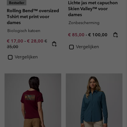
Lichte jas met capuchon
Bestseller
Skien Valley™ voor
Rolling Bend™ oversized
dames
T-shirt met print voor
dames
Zonbescherming
Biologisch katoen
Minimum sale price:
Maximum price:
€ 85,00
-
€ 100,00
Minimum sale price:
Maximum sale price:
Regular price:
€ 17,00
-
€ 28,00
€
35,00
Vergelijken
Vergelijken