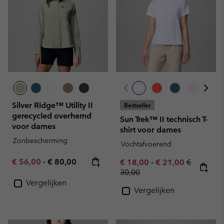
Silver Ridge™ Utility II
Bestseller
gerecycled overhemd
Sun Trek™ II technisch T-
voor dames
shirt voor dames
Zonbescherming
Vochtafvoerend
Minimum sale price:
Maximum price:
€ 56,00
-
€ 80,00
Minimum sale price:
Maximum sale pric
Regular pr
€ 18,00
-
€ 21,00
€
30,00
Vergelijken
Vergelijken