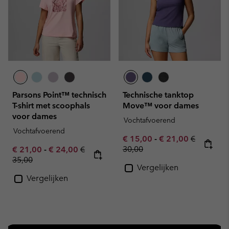
Parsons Point™ technisch
Technische tanktop
T-shirt met scoophals
Move™ voor dames
voor dames
Vochtafvoerend
Vochtafvoerend
Minimum sale price:
Maximum sale pric
Regular pr
€ 15,00
-
€ 21,00
€
Minimum sale price:
Maximum sale price:
Regular price:
30,00
€ 21,00
-
€ 24,00
€
35,00
Vergelijken
Vergelijken