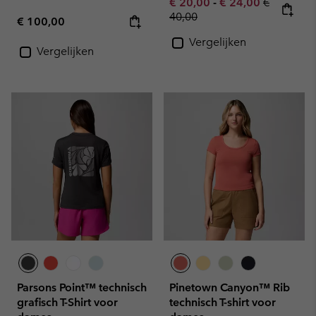
Minimum sale price:
Maximum sale pric
Regular pr
€ 20,00
-
€ 24,00
€
40,00
Regular price:
€ 100,00
Vergelijken
Vergelijken
Parsons Point™ technisch
Pinetown Canyon™ Rib
grafisch T-Shirt voor
technisch T-shirt voor