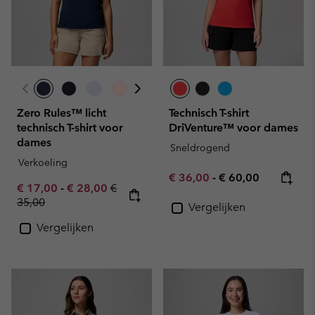
Zero Rules™ licht
Technisch T-shirt
technisch T-shirt voor
DriVenture™ voor dames
dames
Sneldrogend
Verkoeling
Minimum sale price:
Maximum price:
€ 36,00
-
€ 60,00
Minimum sale price:
Maximum sale price:
Regular price:
€ 17,00
-
€ 28,00
€
35,00
Vergelijken
Vergelijken