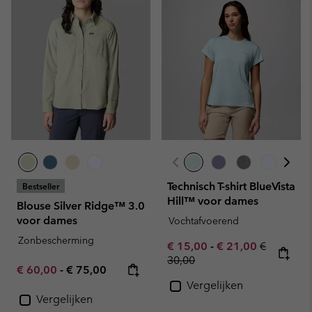
Technisch T-shirt BlueVista
Bestseller
Hill™ voor dames
Blouse Silver Ridge™ 3.0
voor dames
Vochtafvoerend
Zonbescherming
Minimum sale price:
Maximum sale pric
Regular pr
€ 15,00
-
€ 21,00
€
30,00
Minimum sale price:
Maximum price:
€ 60,00
-
€ 75,00
Vergelijken
Vergelijken