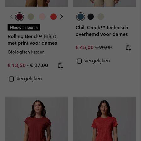
Chill Creek™ technisch
Nieuwe kleuren
overhemd voor dames
Rolling Bend™ T-shirt
met print voor dames
Sale price:
Regular price:
€ 45,00
€ 90,00
Biologisch katoen
Vergelijken
Minimum sale price:
Maximum price:
€ 13,50
-
€ 27,00
Vergelijken