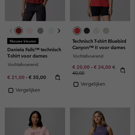
Technisch T-shirt Bluebird
Nieuwe kleuren
Canyon™ II voor dames
Daniela Falls™ technisch
T-shirt voor dames
Vochtafvoerend
Vochtafvoerend
Minimum sale price:
Maximum sale pric
Regular pr
€ 20,00
-
€ 24,00
€
40,00
Minimum sale price:
Maximum price:
€ 21,00
-
€ 35,00
Vergelijken
Vergelijken