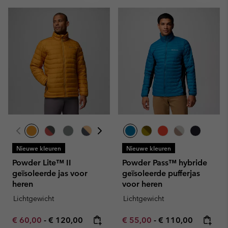
Nieuwe kleuren
Nieuwe kleuren
Powder Lite™ II
Powder Pass™ hybride
geïsoleerde jas voor
geïsoleerde pufferjas
heren
voor heren
Lichtgewicht
Lichtgewicht
Minimum sale price:
Maximum price:
Minimum sale price:
Maximum price:
€ 60,00
-
€ 120,00
€ 55,00
-
€ 110,00