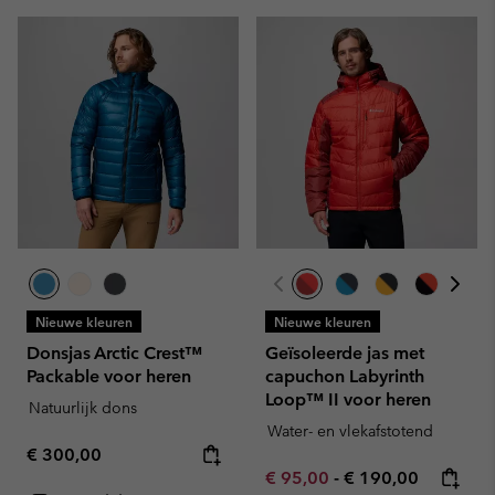
Nieuwe kleuren
Nieuwe kleuren
Donsjas Arctic Crest™
Geïsoleerde jas met
Packable voor heren
capuchon Labyrinth
Loop™ II voor heren
Natuurlijk dons
Water- en vlekafstotend
Regular price:
€ 300,00
Minimum sale price:
Maximum price:
€ 95,00
-
€ 190,00