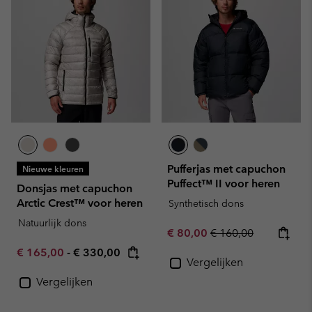
Pufferjas met capuchon
Nieuwe kleuren
Puffect™ II voor heren
Donsjas met capuchon
Arctic Crest™ voor heren
Synthetisch dons
Natuurlijk dons
Sale price:
Regular price:
€ 80,00
€ 160,00
Minimum sale price:
Maximum price:
€ 165,00
-
€ 330,00
Vergelijken
Vergelijken