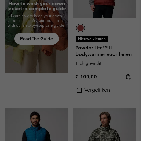
How to wash your down
jacket: a complete guide
Learn how to keep your down
jacket clean, lofty, and built to last
with our step‑by‑step care guide.
Read The Guide
Nieuwe kleuren
Powder Lite™ II
bodywarmer voor heren
Lichtgewicht
Regular price:
€ 100,00
Vergelijken