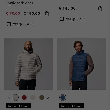
Synthetisch dons
Regular price:
€ 140,00
Minimum sale price:
Maximum price:
€ 70,00
-
€ 150,00
Vergelijken
Vergelijken
Nieuwe kleuren
Nieuwe kleuren