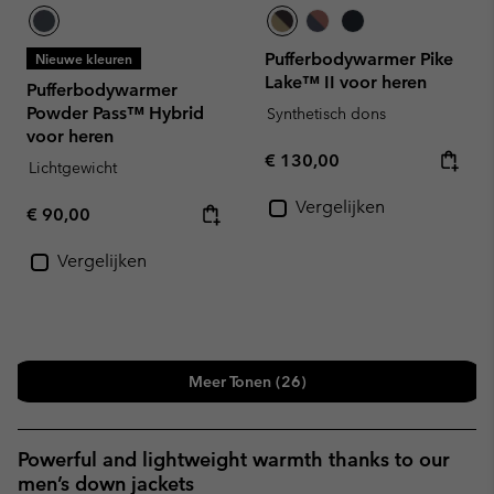
Pufferbodywarmer Pike
Nieuwe kleuren
Lake™ II voor heren
Pufferbodywarmer
Powder Pass™ Hybrid
Synthetisch dons
voor heren
Regular price:
€ 130,00
Lichtgewicht
Vergelijken
Regular price:
€ 90,00
Vergelijken
Meer Tonen (26)
Powerful and lightweight warmth thanks to our
men’s down jackets