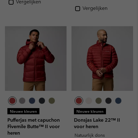
Vergelijken
Vergelijken
Nieuwe kleuren
Nieuwe kleuren
Pufferjas met capuchon
Donsjas Lake 22™ II
Fivemile Butte™ II voor
voor heren
heren
Natuurlijk dons