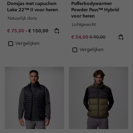
Donsjas met capuchon
Pufferbodywarmer
Lake 22™ II voor heren
Powder Pass™ Hybrid
voor heren
Natuurlijk dons
Lichtgewicht
Minimum sale price:
Maximum price:
€ 75,00
-
€ 150,00
Sale price:
Regular price:
€ 54,00
€ 90,00
Vergelijken
Vergelijken