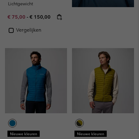
Lichtgewicht
Minimum sale price:
Maximum price:
€ 75,00
-
€ 150,00
Vergelijken
Nieuwe kleuren
Nieuwe kleuren