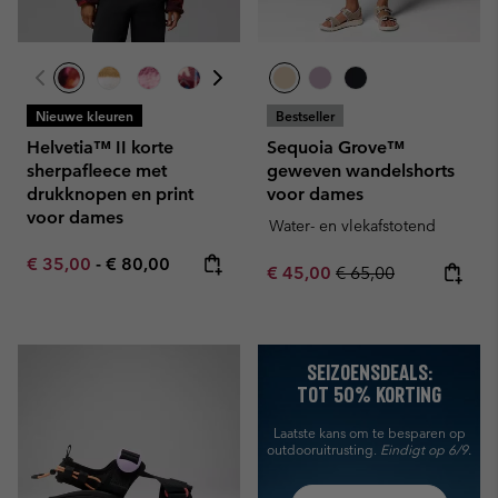
Nieuwe kleuren
Bestseller
Helvetia™ II korte
Sequoia Grove™
sherpafleece met
geweven wandelshorts
drukknopen en print
voor dames
voor dames
Water- en vlekafstotend
Minimum sale price:
Maximum price:
€ 35,00
-
€ 80,00
Sale price:
Regular price:
€ 45,00
€ 65,00
SEIZOENSDEALS:
TOT 50% KORTING
Laatste kans om te besparen
op
outdooruitrusting.
Eindigt op 6/9.