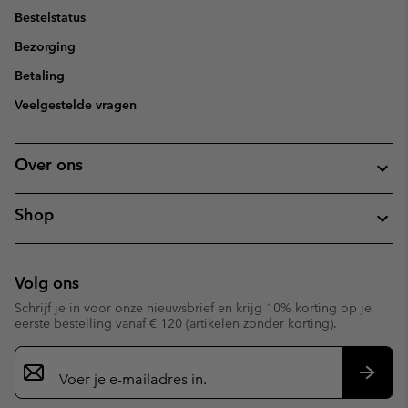
Bestelstatus
Bezorging
Betaling
Veelgestelde vragen
Over ons
Shop
Volg ons
Schrijf je in voor onze nieuwsbrief en krijg 10% korting op je
eerste bestelling vanaf € 120 (artikelen zonder korting).
Aanmelden
voor
e-
Inschr