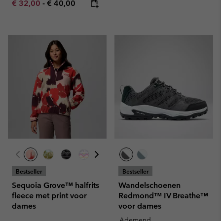
Minimum sale price:
Maximum price:
€ 32,00
-
€ 40,00
Bestseller
Bestseller
Sequoia Grove™ halfrits
Wandelschoenen
fleece met print voor
Redmond™ IV Breathe™
dames
voor dames
Ademend