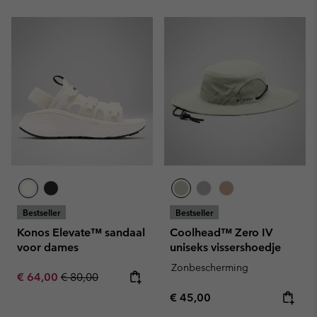
Bestseller
Bestseller
Konos Elevate™ sandaal
Coolhead™ Zero IV
voor dames
uniseks vissershoedje
Zonbescherming
Sale price:
Regular price:
€ 64,00
€ 80,00
Regular price:
€ 45,00