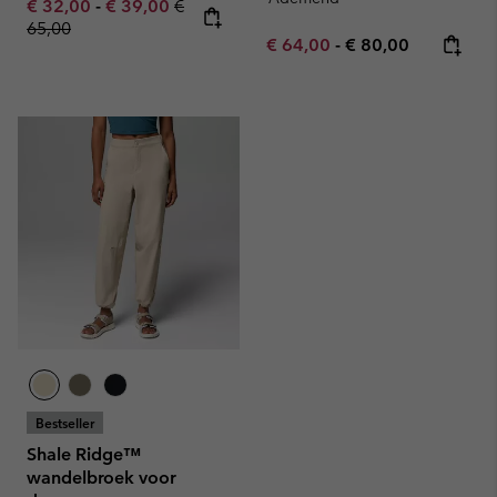
Minimum sale price:
Maximum sale price:
Regular price:
€ 32,00
-
€ 39,00
€
65,00
Minimum sale price:
Maximum price:
€ 64,00
-
€ 80,00
Bestseller
Shale Ridge™
wandelbroek voor