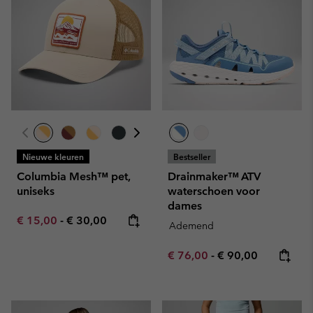
Nieuwe kleuren
Bestseller
Columbia Mesh™ pet,
Drainmaker™ ATV
uniseks
waterschoen voor
dames
Minimum sale price:
Maximum price:
€ 15,00
-
€ 30,00
Ademend
Minimum sale price:
Maximum price:
€ 76,00
-
€ 90,00