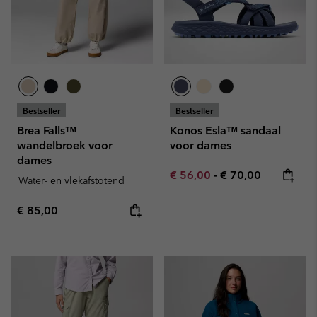
Bestseller
Bestseller
Brea Falls™
Konos Esla™ sandaal
wandelbroek voor
voor dames
dames
Minimum sale price:
Maximum price:
€ 56,00
-
€ 70,00
Water- en vlekafstotend
Regular price:
€ 85,00