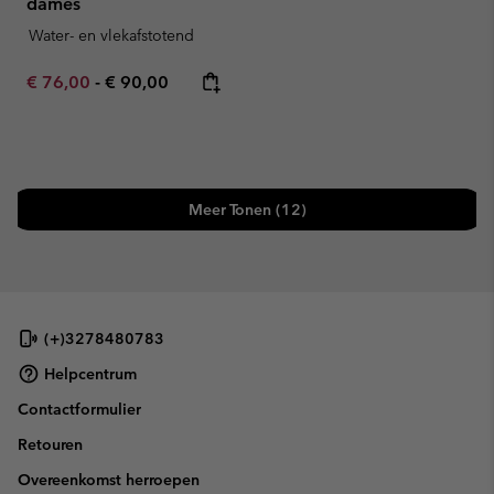
dames
Water- en vlekafstotend
Minimum sale price:
Maximum price:
€ 76,00
-
€ 90,00
Meer Tonen (12)
(+)3278480783
Helpcentrum
Contactformulier
Retouren
Overeenkomst herroepen