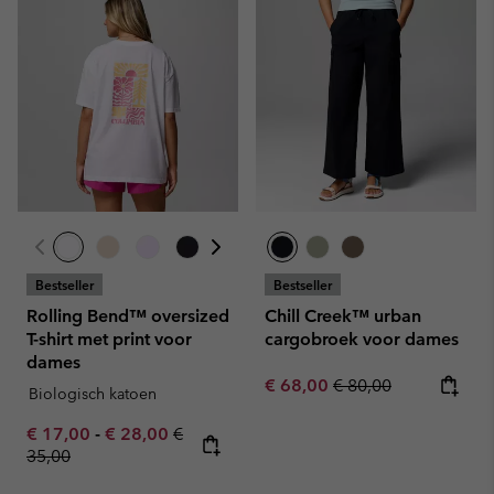
Bestseller
Bestseller
Rolling Bend™ oversized
Chill Creek™ urban
T-shirt met print voor
cargobroek voor dames
dames
Sale price:
Regular price:
€ 68,00
€ 80,00
Biologisch katoen
Minimum sale price:
Maximum sale price:
Regular price:
€ 17,00
-
€ 28,00
€
35,00