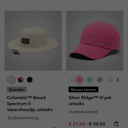
Bestseller
Nieuwe kleuren
Columbia™ Broad
Silver Ridge™ IV pet
Spectrum II
uniseks
vissershoedje, uniseks
Vochtafvoerend
Zonbescherming
Minimum sale price:
Maximum price:
€ 21,00
-
€ 30,00