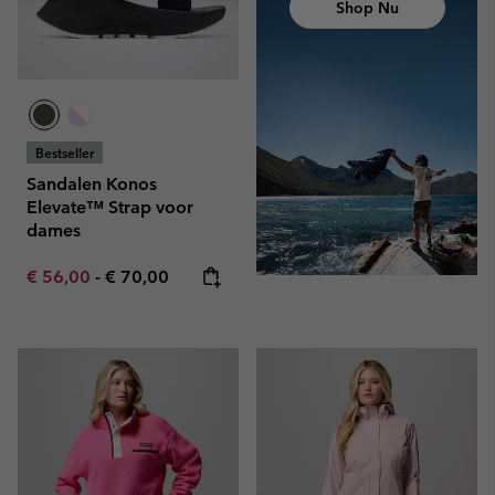
Shop Nu
Bestseller
Sandalen Konos
Elevate™ Strap voor
dames
Minimum sale price:
Maximum price:
€ 56,00
-
€ 70,00