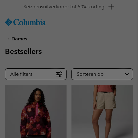
Krijg 10% korting
SKIP
Columbia
TO
Sportswear
CONTENT
Dames
SKIP
TO
Bestsellers
MAIN
NAV
SKIP
Alle filters
Sorteren op
TO
SEARCH