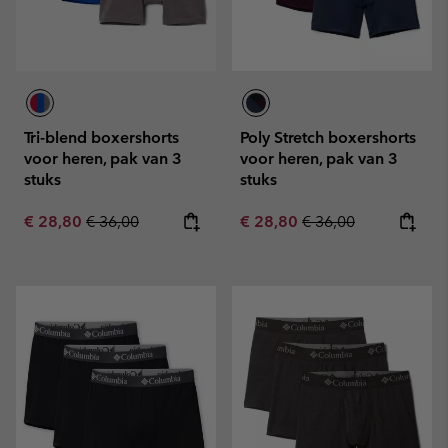
Tri-blend boxershorts
Poly Stretch boxershorts
voor heren, pak van 3
voor heren, pak van 3
stuks
stuks
Sale price:
Regular price:
Sale price:
Regular price:
€ 28,80
€ 36,00
€ 28,80
€ 36,00