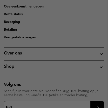
Overeenkomst herroepen
Bestelstatus
Bezorging
Betaling
Veelgestelde vragen
Over ons
Shop
Volg ons
Schrijf je in voor onze nieuwsbrief en krijg 10% korting op je
eerste bestelling vanaf € 120 (artikelen zonder korting).
Aanmelden