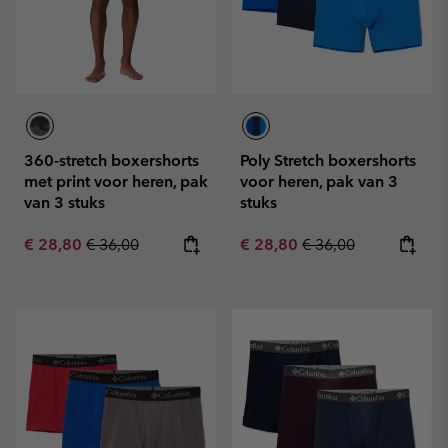
360-stretch boxershorts
Poly Stretch boxershorts
met print voor heren, pak
voor heren, pak van 3
van 3 stuks
stuks
Sale price:
Regular price:
Sale price:
Regular price:
€ 28,80
€ 36,00
€ 28,80
€ 36,00