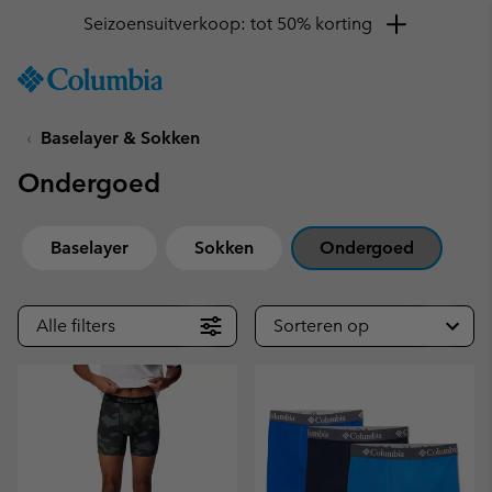
Seizoensuitverkoop: tot 50% korting
SKIP
Columbia
TO
Sportswear
CONTENT
Baselayer & Sokken
SKIP
TO
Ondergoed
MAIN
NAV
SKIP
Baselayer
Sokken
Ondergoed
TO
SEARCH
Alle filters
Sorteren op