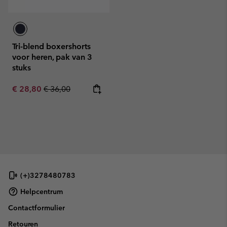
Tri-blend boxershorts
voor heren, pak van 3
stuks
Sale price:
Regular price:
€ 28,80
€ 36,00
(+)3278480783
Helpcentrum
Contactformulier
Retouren