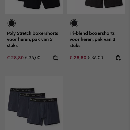
Poly Stretch boxershorts
Tri-blend boxershorts
voor heren, pak van 3
voor heren, pak van 3
stuks
stuks
Sale price:
Regular price:
Sale price:
Regular price:
€ 28,80
€ 36,00
€ 28,80
€ 36,00