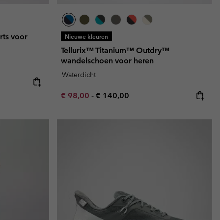
ts voor
Nieuwe kleuren
Tellurix™ Titanium™ Outdry™
wandelschoen voor heren
Waterdicht
e:
ice:
Minimum sale price:
Maximum price:
€ 98,00
-
€ 140,00