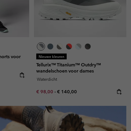
horts voor
Nieuwe kleuren
Tellurix™ Titanium™ Outdry™
wandelschoen voor dames
Waterdicht
Minimum sale price:
Maximum price:
€ 98,00
-
€ 140,00