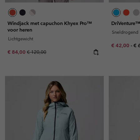
Windjack met capuchon Khyex Pro™
DriVenture™ 
voor heren
Sneldrogend
Lichtgewicht
Minimum sal
Ma
€ 42,00
-
€ 
Sale price:
Regular price:
€ 84,00
€ 120,00