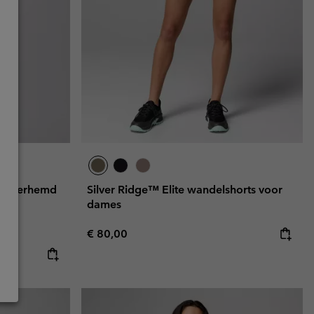
en overhemd
Silver Ridge™ Elite wandelshorts voor
dames
Regular price:
€ 80,00