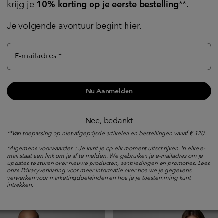
krijg je
10% korting op je eerste bestelling
**.
Je volgende avontuur begint hier.
E-mailadres
Nu Aanmelden
Nee, bedankt
™ Elite wandelshorts voor
Silver Ridge™ Elite gewev
**Van toepassing op niet-afgeprijsde artikelen en bestellingen vanaf € 120.
voor dames
*Algemene voorwaarden
: Je kunt je op elk moment uitschrijven. In elke e-
mail staat een link om je af te melden. We gebruiken je e-mailadres om je
Zonbescherming
e:
updates te sturen over nieuwe producten, aanbiedingen en promoties. Lees
onze
Privacyverklaring
voor meer informatie over hoe we je gegevens
Regular price:
€ 100,00
verwerken voor marketingdoeleinden en hoe je je toestemming kunt
intrekken.