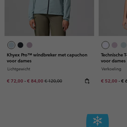
Khyex Pro™ windbreker met capuchon
Technische 
voor dames
voor dames
Lichtgewicht
Verkoeling
Minimum sale price:
Maximum sale price:
Regular price:
Minimum sal
Ma
€ 72,00
-
€ 84,00
€ 120,00
€ 52,00
-
€ 