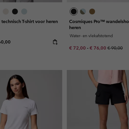
technisch T-shirt voor heren
Cosmiques Pro™ wandelshor
heren
Water- en vlekafstotend
e price:
ximum price:
60,00
Minimum sale price:
Maximum sale pric
Regular pr
€ 72,00
-
€ 76,00
€ 90,00