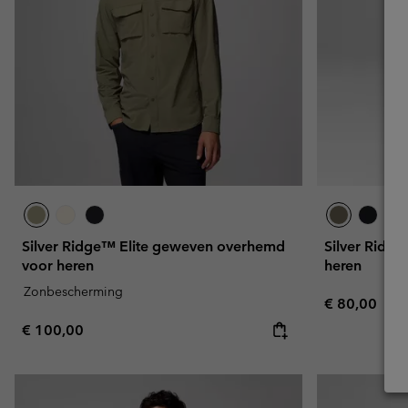
Silver Ridge™ Elite geweven overhemd
Silver Ridge
voor heren
heren
Zonbescherming
Regular pric
€ 80,00
Regular price:
€ 100,00