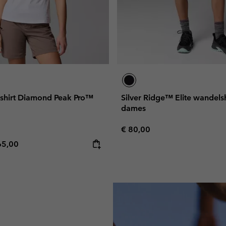
T-shirt Diamond Peak Pro™
Silver Ridge™ Elite wandels
dames
Regular price:
€ 80,00
e price:
ximum price:
65,00