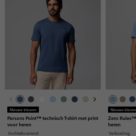
Nieuwe kleuren
Nieuwe kleure
Parsons Point™ technisch T-shirt met print
Zero Rules™ l
voor heren
heren
Vochtafvoerend
Verkoeling