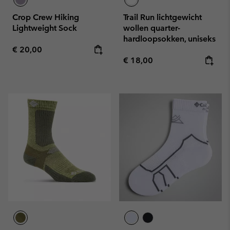
Crop Crew Hiking
Trail Run lichtgewicht
Lightweight Sock
wollen quarter-
hardloopsokken, uniseks
Regular price:
€ 20,00
Regular price:
€ 18,00