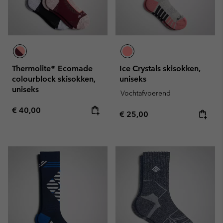
Thermolite® Ecomade
Ice Crystals skisokken,
colourblock skisokken,
uniseks
uniseks
Vochtafvoerend
Regular price:
€ 40,00
Regular price:
€ 25,00