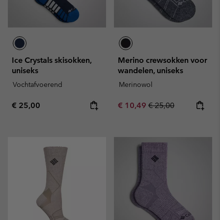
Ice Crystals skisokken,
Merino crewsokken voor
uniseks
wandelen, uniseks
Vochtafvoerend
Merinowol
Regular price:
Sale price:
Regular price:
€ 25,00
€ 10,49
€ 25,00