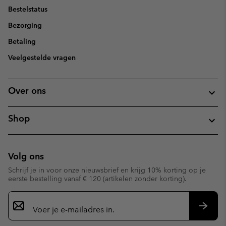
Bestelstatus
Bezorging
Betaling
Veelgestelde vragen
Over ons
Shop
Volg ons
Schrijf je in voor onze nieuwsbrief en krijg 10% korting op je
eerste bestelling vanaf € 120 (artikelen zonder korting).
Aanmelden
voor
e-
Inschr