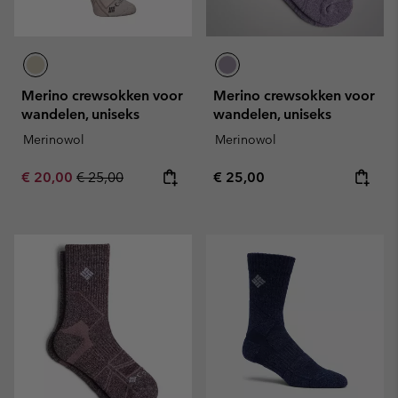
Merino crewsokken voor
Merino crewsokken voor
wandelen, uniseks
wandelen, uniseks
Merinowol
Merinowol
Sale price:
Regular price:
Regular price:
€ 20,00
€ 25,00
€ 25,00