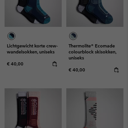
Lichtgewicht korte crew-
Thermolite® Ecomade
wandelsokken, uniseks
colourblock skisokken,
uniseks
Regular price:
€ 40,00
Regular price:
€ 40,00