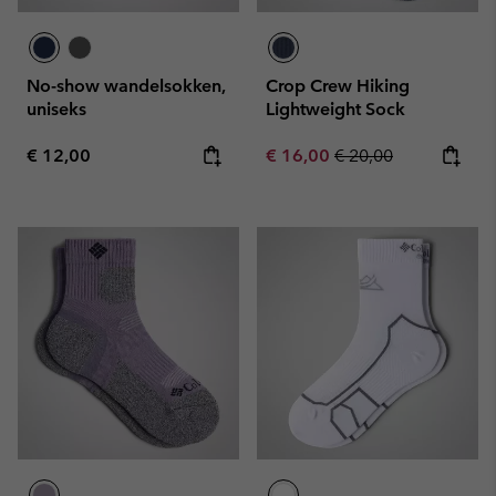
No-show wandelsokken,
Crop Crew Hiking
uniseks
Lightweight Sock
Regular price:
Sale price:
Regular price:
€ 12,00
€ 16,00
€ 20,00