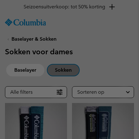
Krijg 10% korting
SKIP
Columbia
TO
Sportswear
CONTENT
Baselayer & Sokken
SKIP
TO
Sokken voor dames
MAIN
NAV
SKIP
Baselayer
Sokken
TO
SEARCH
Alle filters
Sorteren op