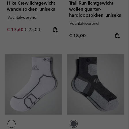
Hike Crew lichtgewicht
Trail Run lichtgewicht
wandelsokken, uniseks
wollen quarter-
hardloopsokken, uniseks
Vochtafvoerend
Vochtafvoerend
Sale price:
Regular price:
€ 17,60
€ 25,00
Regular price:
€ 18,00