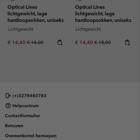
Optical Lines
Optical Lines
lichtgewicht, lage
lichtgewicht, lage
hardloopsokken, uniseks
hardloopsokken, uniseks
Lichtgewicht
Lichtgewicht
Sale price:
Regular price:
Sale price:
Regular price:
€ 14,40
€ 18,00
€ 14,40
€ 18,00
(+)3278480783
Helpcentrum
Contactformulier
Retouren
Overeenkomst herroepen