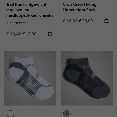
Trail Run lichtgewicht
Crop Crew Hiking
lage, wollen
Lightweight Sock
hardloopsokken, uniseks
Sale price:
Regular price:
€ 16,00
€ 20,00
Lichtgewicht
Sale price:
Regular price:
€ 10,40
€ 18,00