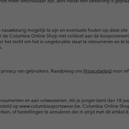
iet meer beschikbaar zijn, zelfs nadat een bestelling is gepl
uwkeurig mogelijk te zijn en eventuele fouten op deze site te
de Columbia Online Shop niet voldoet aan de koopovereenkoms
r het recht om het in ongebruikte staat te retourneren en te k
n.
privacy van gebruikers. Raadpleeg ons
Privacybeleid
voor in
umenten en aan volwassenen. Als je jonger bent dan 18 jaar,
steld op www.columbiasportswear.be. Columbia Online Shop 
en, of bestellingen te annuleren die in strijd met dit artikel 