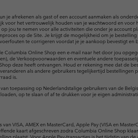
 je afrekenen als gast of een account aanmaken als onderdee
jk voor het vertrouwelijk houden van je wachtwoord en voor 
p jou te nemen voor alle activiteiten die onder je account pl
roces op de Site. Je krijgt de mogelijkheid om je bestelling te
nvoerfouten te corrigeren voordat je je aankoop bevestigt en b
rt de Columbia Online Shop een e-mail naar het door jou opge
ct(en), de Verkoopvoorwaarden en eventuele andere toepassel
ne Shop deze heeft ontvangen. Houd er rekening mee dat de 
eranderen als andere gebruikers tegelijkertijd bestellingen p
raad is.
van toepassing op Nederlandstalige gebruikers van de Belgi
den, op te slaan of af te drukken voor je eigen administrati
 van VISA, AMEX en MasterCard, Apple Pay (VISA en MasterC
ende kaart afgeschreven zodra Columbia Online Shop klaar is
ing plaatst. Voor Apple Pay-transacties is het tijdstip van de 