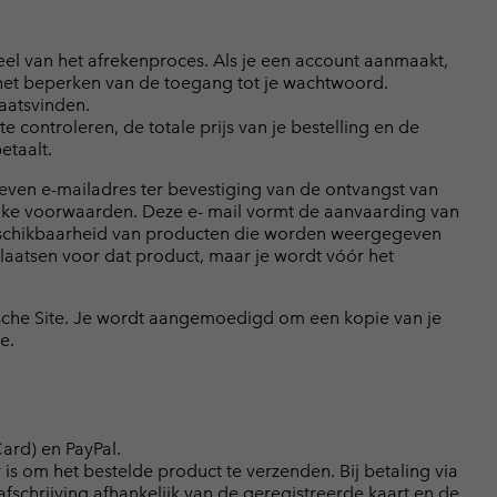
l van het afrekenproces. Als je een account aanmaakt,
het beperken van de toegang tot je wachtwoord.
aatsvinden.
 controleren, de totale prijs van je bestelling en de
etaalt.
geven e-mailadres ter bevestiging van de ontvangst van
ijke voorwaarden. Deze e- mail vormt de aanvaarding van
beschikbaarheid van producten die worden weergegeven
laatsen voor dat product, maar je wordt vóór het
sche Site. Je wordt aangemoedigd om een kopie van je
e.
ard) en PayPal.
 om het bestelde product te verzenden. Bij betaling via
afschrijving afhankelijk van de geregistreerde kaart en de