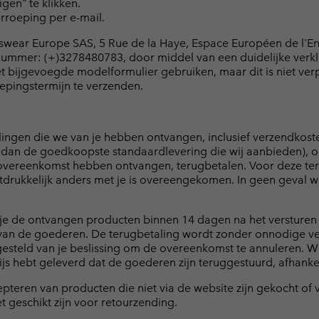
gen" te klikken.
rroeping per e-mail.
wear Europe SAS, 5 Rue de la Haye, Espace Européen de l'Entre
mmer: (+)3278480783, door middel van een duidelijke verklaring
 bijgevoegde modelformulier gebruiken, maar dit is niet verp
oepingstermijn te verzenden.
lingen die we van je hebben ontvangen, inclusief verzendkoste
dan de goedkoopste standaardlevering die wij aanbieden), onv
vereenkomst hebben ontvangen, terugbetalen. Voor deze teru
 uitdrukkelijk anders met je is overeengekomen. In geen geval
je de ontvangen producten binnen 14 dagen na het versturen 
van de goederen. De terugbetaling wordt zonder onnodige vertr
steld van je beslissing om de overeenkomst te annuleren. Wi
 hebt geleverd dat de goederen zijn teruggestuurd, afhankeli
teren van producten die niet via de website zijn gekocht o
geschikt zijn voor retourzending.