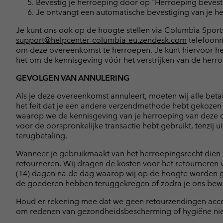
Bevestig je herroeping door op "Herroeping bevesti
Je ontvangt een automatische bevestiging van je he
Je kunt ons ook op de hoogte stellen via Columbia Sports
support@helpcenter-columbia-eu.zendesk.com
telefoonnu
om deze overeenkomst te herroepen. Je kunt hiervoor het
het om de kennisgeving vóór het verstrijken van de herr
GEVOLGEN VAN ANNULERING
Als je deze overeenkomst annuleert, moeten wij alle beta
het feit dat je een andere verzendmethode hebt gekozen 
waarop we de kennisgeving van je herroeping van deze o
voor de oorspronkelijke transactie hebt gebruikt, tenzij
terugbetaling.
Wanneer je gebruikmaakt van het herroepingsrecht dien 
retourneren. Wij dragen de kosten voor het retourneren 
(14) dagen na de dag waarop wij op de hoogte worden ge
de goederen hebben teruggekregen of zodra je ons bewijs
Houd er rekening mee dat we geen retourzendingen accep
om redenen van gezondheidsbescherming of hygiëne niet 