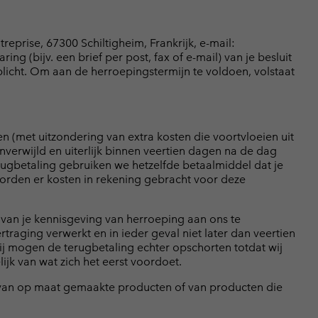
prise, 67300 Schiltigheim, Frankrijk, e-mail:
 (bijv. een brief per post, fax of e-mail) van je besluit
licht. Om aan de herroepingstermijn te voldoen, volstaat
n (met uitzondering van extra kosten die voortvloeien uit
erwijld en uiterlijk binnen veertien dagen na de dag
gbetaling gebruiken we hetzelfde betaalmiddel dat je
 worden er kosten in rekening gebracht voor deze
van je kennisgeving van herroeping aan ons te
aging verwerkt en in ieder geval niet later dan veertien
j mogen de terugbetaling echter opschorten totdat wij
jk van wat zich het eerst voordoet.
f van op maat gemaakte producten of van producten die