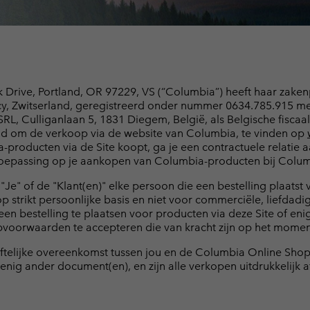
Casual Broeken
Leggings
Fleeces
Ski- & Win
Ski- & Win
Casual Shorts
Casual Broeken
Kleding 
Shop all
Skibroeken
Casual Shorts
Shop alle
Skorts & Jurken
Baselayer & Sokken
Drive, Portland, OR 97229, VS (“Columbia”) heeft haar zaken
Skibroeken
ncy, Zwitserland, geregistreerd onder nummer 0634.785.915 
Baselayer
RL, Culliganlaan 5, 1831 Diegem, België, als Belgische fisc
Baselayer & Sokken
ld om de verkoop via de website van Columbia, te vinden op
Sokken
a-producten via de Site koopt, ga je een contractuele relati
Ondergoed
Baselayer
epassing op je aankopen van Columbia-producten bij Columb
Sokken
 "Je" of de "Klant(en)" elke persoon die een bestelling plaa
 op strikt persoonlijke basis en niet voor commerciële, liefd
 een bestelling te plaatsen voor producten via deze Site of en
oorwaarden te accepteren die van kracht zijn op het moment 
chriftelijke overeenkomst tussen jou en de Columbia Online
nig ander document(en), en zijn alle verkopen uitdrukkelijk 