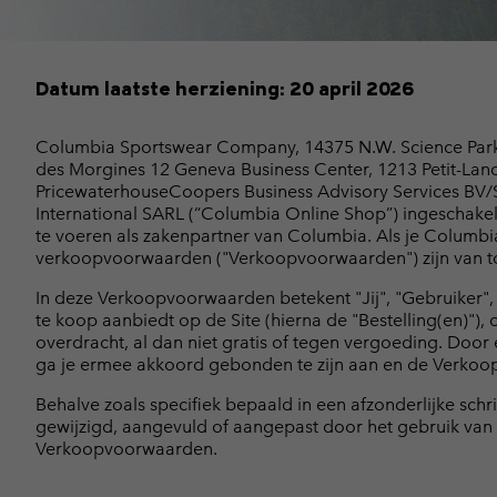
Fleeces
Fleeces
Amaze Collectie
Technische fleeces
Technische fleeces
Omni-MAX™
Datum laatste herziening: 20 april 2026
Sherpa Fleeces
Sherpa Fleeces
Casual Fleeces
Casual Fleeces
Columbia Sportswear Company, 14375 N.W. Science Park 
Fleece Gilets
Fleece Gilets
des Morgines 12 Geneva Business Center, 1213 Petit-La
PricewaterhouseCoopers Business Advisory Services BV/S
International SARL (“Columbia Online Shop”) ingeschake
te voeren als zakenpartner van Columbia. Als je Columbi
verkoopvoorwaarden ("Verkoopvoorwaarden") zijn van to
In deze Verkoopvoorwaarden betekent "Jij", "Gebruiker",
te koop aanbiedt op de Site (hierna de "Bestelling(en)"),
overdracht, al dan niet gratis of tegen vergoeding. Door
ga je ermee akkoord gebonden te zijn aan en de Verkoopv
Behalve zoals specifiek bepaald in een afzonderlijke s
gewijzigd, aangevuld of aangepast door het gebruik van e
Verkoopvoorwaarden.