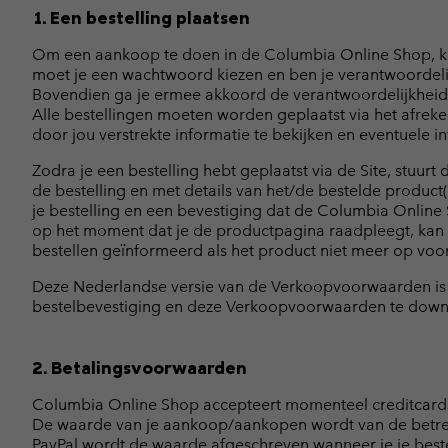
1. Een bestelling plaatsen
Om een aankoop te doen in de Columbia Online Shop, kun
moet je een wachtwoord kiezen en ben je verantwoordeli
Bovendien ga je ermee akkoord de verantwoordelijkheid o
Alle bestellingen moeten worden geplaatst via het afrekenp
door jou verstrekte informatie te bekijken en eventuele i
Zodra je een bestelling hebt geplaatst via de Site, stuu
de bestelling en met details van het/de bestelde produ
je bestelling en een bevestiging dat de Columbia Onli
op het moment dat je de productpagina raadpleegt, kan v
bestellen geïnformeerd als het product niet meer op voor
Deze Nederlandse versie van de Verkoopvoorwaarden is 
bestelbevestiging en deze Verkoopvoorwaarden te downloa
2. Betalingsvoorwaarden
Columbia Online Shop accepteert momenteel creditcards
De waarde van je aankoop/aankopen wordt van de betreff
PayPal wordt de waarde afgeschreven wanneer je je bestell