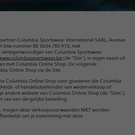
terhandschoenen
terhandschoenen
Gids voor waterdicht
Gids voor waterdicht
in grote maten
e dames
 heren
partner Columbia Sportswear International SARL, Avenue
met btw-nummer BE 0634.785.915, met
aal vertegenwoordiger van Columbia Sportswear
www.columbiasportswear.be
(de "Site"), in eigen naam uit
e aan met Columbia Online Shop. De volgende
ia Online Shop via de Site.
tst via Columbia Online Shop voor goederen die Columbia
adigheids- of handelsdoeleinden van wederverkoop of
ige andere website van Columbia Online Shop (de "Sites"),
van een dergelijke bestelling.
 Shop, mogen deze Verkoopvoorwaarden NIET worden
afhankelijk van je instemming met deze