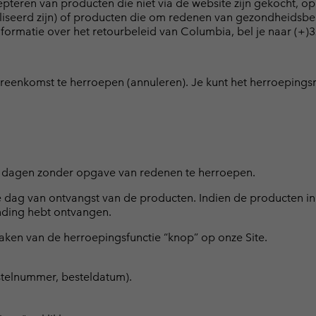
teren van producten die niet via de website zijn gekocht, o
aliseerd zijn) of producten die om redenen van gezondheidsbesc
nformatie over het retourbeleid van Columbia, bel je naar (+
reenkomst te herroepen (annuleren). Je kunt het herroepingsr
n dagen zonder opgave van redenen te herroepen.
e dag van ontvangst van de producten. Indien de producten 
nding hebt ontvangen.
aken van de herroepingsfunctie “knop” op onze Site.
estelnummer, besteldatum).