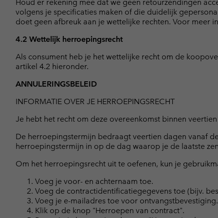
Houd er rekening mee dat we geen retourzendingen accep
volgens je specificaties maken of die duidelijk geperson
doet geen afbreuk aan je wettelijke rechten. Voor meer i
4.2 Wettelijk herroepingsrecht
Als consument heb je het wettelijke recht om de koopove
artikel 4.2 hieronder.
ANNULERINGSBELEID
INFORMATIE OVER JE HERROEPINGSRECHT
Je hebt het recht om deze overeenkomst binnen veertie
De herroepingstermijn bedraagt veertien dagen vanaf d
herroepingstermijn in op de dag waarop je de laatste ze
Om het herroepingsrecht uit te oefenen, kun je gebruikm
Voeg je voor- en achternaam toe.
Voeg de contractidentificatiegegevens toe (bijv. b
Voeg je e-mailadres toe voor ontvangstbevestiging.
Klik op de knop "Herroepen van contract".