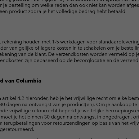
r je bestelling om welke reden dan ook niet kan worden afge
 een product zodra je het volledige bedrag hebt betaald.
 rekening houden met 1-5 werkdagen voor standaardlevering 
r van gelijke of lagere kosten in te schakelen om je bestellin
rekening van de klant. De verzendkosten worden vermeld op je 
rzendkosten zijn gebaseerd op de bezorglocatie en de verzendm
eid van Columbia
artikel 4.2 hieronder, heb je het vrijwillige recht om elke bes
0 dagen na ontvangst van je product(en). Om je aankoop te r
de vrijwillige retourrecht beperkt je wettelijke herroepingsre
 moet je het binnen 30 dagen na ontvangst in ongedragen, or
erugbetalingen voor retourzendingen op basis van het vrijwil
 geretourneerd.