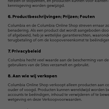
herzien of stopzetten, en producten kunnen voor klanten n
kennisgeving worden gewijzigd.
6. Productbeschrijvingen; Prijzen; Fouten
Columbia en de Columbia Online Shop streven ernaar zo na
benadering. Als een product dat wordt aangeboden door 
of afgebeeld, heb je wettelijke garantierechten, waaronde
terugbetaling of om de koopovereenkomst te beëindige
7. Privacybeleid
Columbia hecht veel waarde aan de bescherming van de 
gebruikers van de Sites verzamelt en gebruikt.
8. Aan wie wij verkopen
Columbia Online Shop verkoopt alleen producten aan cons
ouder of voogd. Producten kunnen wereldwijd worden be
accounts te beëindigen, inhoud te verwijderen of te bewerk
wetgeving en deze Verkoopvoorwaarden.