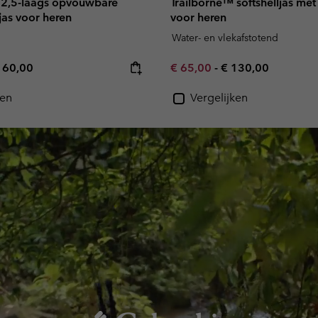
 2,5-laags opvouwbare
Trailborne™ softshelljas me
jas voor heren
voor heren
Water- en vlekafstotend
e price:
ximum price:
Minimum sale price:
Maximum price:
160,00
€ 65,00
-
€ 130,00
ken
Vergelijken