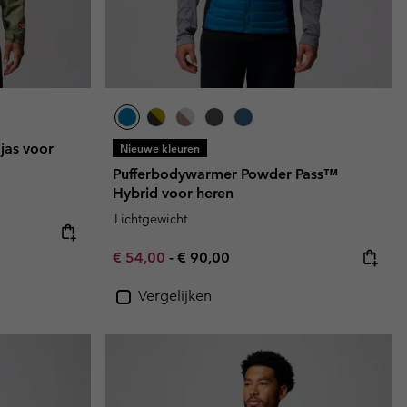
jas voor
Nieuwe kleuren
Pufferbodywarmer Powder Pass™
Hybrid voor heren
Lichtgewicht
Minimum sale price:
Maximum price:
€ 54,00
-
€ 90,00
Vergelijken