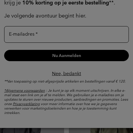
krijg je
10% korting op je eerste bestelling
**.
n
Nieuwe kleuren
 3-laags waterdichte jas
Hikebound™ II waterdichte 
Je volgende avontuur begint hier.
heren
Waterdicht
E-mailadres
e price:
aximum price:
Minimum sale price:
Maximum price:
 300,00
€ 60,00
-
€ 120,00
ken
Vergelijken
Nu Aanmelden
Nee, bedankt
**Van toepassing op niet-afgeprijsde artikelen en bestellingen vanaf € 120.
*Algemene voorwaarden
: Je kunt je op elk moment uitschrijven. In elke e-
mail staat een link om je af te melden. We gebruiken je e-mailadres om je
updates te sturen over nieuwe producten, aanbiedingen en promoties. Lees
onze
Privacyverklaring
voor meer informatie over hoe we je gegevens
verwerken voor marketingdoeleinden en hoe je je toestemming kunt
intrekken.