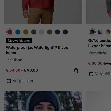
Geïsoleerde,
Nieuwe kleuren
II voor here
Waterproof jas Watertight™ II voor
heren
Waterdicht
Inpakbaar
Sale price:
Regu
€ 80,00
€ 1
Minimum sale price:
Maximum price:
€ 54,00
-
€ 90,00
Vergelij
Vergelijken