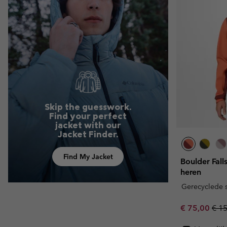
Skip the guesswork.
Find your perfect
jacket with our
Jacket Finder.
Find My Jacket
Boulder Fall
heren
Gerecyclede s
Sale price:
Regu
€ 75,00
€ 1