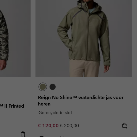
Reign No Shine™ waterdichte jas voor
heren
 II Printed
Gerecyclede stof
Sale price:
Regular price:
€ 120,00
€ 200,00