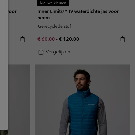
Nieuwe kleuren
jas voor
Inner Limits™ IV waterdichte jas voor
heren
Gerecyclede stof
Minimum sale price:
Maximum price:
€ 60,00
-
€ 120,00
Vergelijken