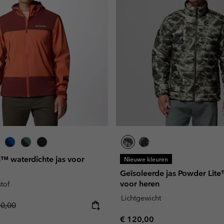
s™ waterdichte jas voor
Nieuwe kleuren
Geïsoleerde jas Powder Lite™
voor heren
tof
Lichtgewicht
lar price:
50,00
Regular price:
€ 120,00