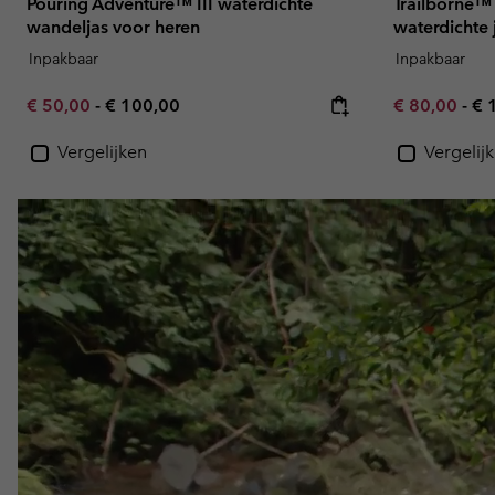
Pouring Adventure™ III waterdichte
Trailborne™
wandeljas voor heren
waterdichte 
Inpakbaar
Inpakbaar
Minimum sale price:
Maximum price:
Minimum sal
Ma
€ 50,00
-
€ 100,00
€ 80,00
-
€ 
Vergelijken
Vergelij