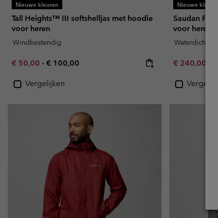
Nieuwe kleuren
Nieuwe kleure
Tall Heights™ III softshelljas met hoodie
Saudan Pro™
voor heren
voor heren
Windbestendig
Waterdicht
Minimum sale price:
Maximum price:
Minimum sal
M
€ 50,00
-
€ 100,00
€ 240,00
-
€
Vergelijken
Vergelij