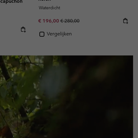
t capuchon
Waterdicht
Sale price:
Regular price:
€ 196,00
€ 280,00
Vergelijken