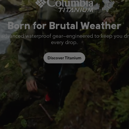
Born for Brutal Weather
 advanced waterproof gear—engineered to keep you dr
every drop.
Discover Titanium