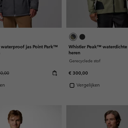
 waterproof jas Point Park™
Whistler Peak™ waterdichte 
n
heren
Gerecyclede stof
lar price:
Regular price:
60,00
€ 300,00
ken
Vergelijken