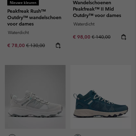
Wandelschoenen
Nieuwe kleuren
Peakfreak™ II Mid
Peakfreak Rush™
Outdry™ voor dames
Outdry™ wandelschoen
voor dames
Waterdicht
Waterdicht
Sale price:
Regular price:
€ 98,00
€ 140,00
Sale price:
Regular price:
€ 78,00
€ 130,00