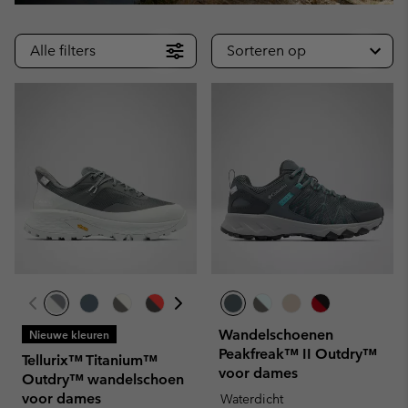
Alle filters
Sorteren op
Wandelschoenen
Nieuwe kleuren
Peakfreak™ II Outdry™
Tellurix™ Titanium™
voor dames
Outdry™ wandelschoen
voor dames
Waterdicht