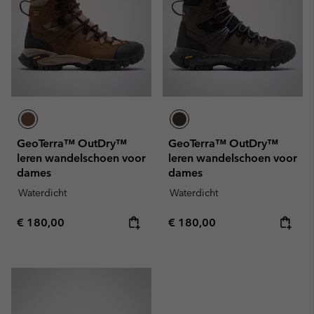
GeoTerra™ OutDry™
GeoTerra™ OutDry™
leren wandelschoen voor
leren wandelschoen voor
dames
dames
Waterdicht
Waterdicht
Regular price:
Regular price:
€ 180,00
€ 180,00