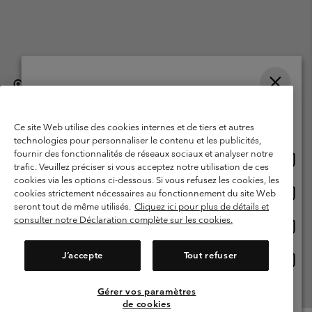
België (Nederlands)
English ›
français ›
|
|
Selecteer je verzendlocatie en taal
©
2026
Columbia Sportswear International Sarl. Avenue des Morgines, 12
1213 Petit-Lancy, Zwitserland. All rights reserved.
Online shoppen beschikbaar
Ce site Web utilise des cookies internes et de tiers et autres
Gebruiksvoorwaarden
Verkoopvoorwaarden
Garantie
technologies pour personnaliser le contenu et les publicités,
fournir des fonctionnalités de réseaux sociaux et analyser notre
Onlin
United States
Privacybeleid
Gebruiksvoorwaarden voor lidmaatschap
trafic. Veuillez préciser si vous acceptez notre utilisation de ces
shopp
cookies via les options ci-dessous. Si vous refusez les cookies, les
Voorwaarden voor door gebruikers gegenereerde inhoud
Impressum
besch
Onlin
Belgium-English
cookies strictement nécessaires au fonctionnement du site Web
shopp
Cookies
seront tout de même utilisés.
Cliquez ici pour plus de détails et
besch
consulter notre Déclaration complète sur les cookies.
Onlin
Belgium-Français
shopp
Helpcentrum: Maan-Vrij. 9:00 - 13:00 & 14:00- 18:00
(+)3278480783
besch
J’accepte
Tout refuser
Onlin
Belgium-Dutch
shopp
besch
Gérer vos paramètres
Alle Locaties Bekijken
de cookies