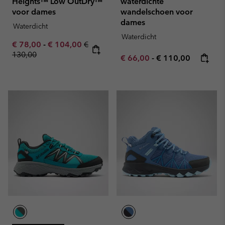
Heights™ Low OutDry™
waterdichte
voor dames
wandelschoen voor
dames
Waterdicht
Waterdicht
Minimum sale price:
Maximum sale price:
Regular price:
€ 78,00
-
€ 104,00
€
130,00
Minimum sale price:
Maximum price:
€ 66,00
-
€ 110,00