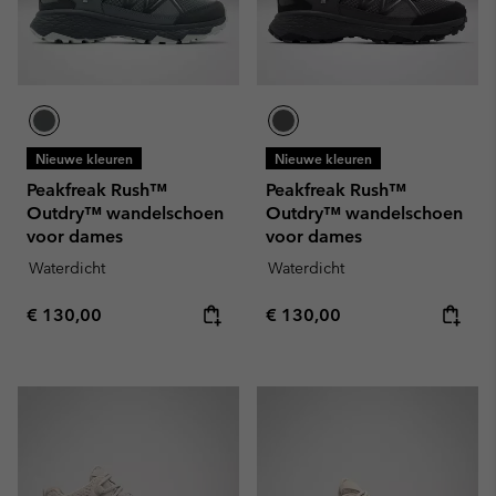
Nieuwe kleuren
Nieuwe kleuren
Peakfreak Rush™
Peakfreak Rush™
Outdry™ wandelschoen
Outdry™ wandelschoen
voor dames
voor dames
Waterdicht
Waterdicht
Regular price:
Regular price:
€ 130,00
€ 130,00