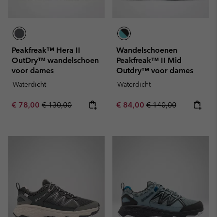
Peakfreak™ Hera II
Wandelschoenen
OutDry™ wandelschoen
Peakfreak™ II Mid
voor dames
Outdry™ voor dames
Waterdicht
Waterdicht
Sale price:
Regular price:
Sale price:
Regular price:
€ 78,00
€ 130,00
€ 84,00
€ 140,00