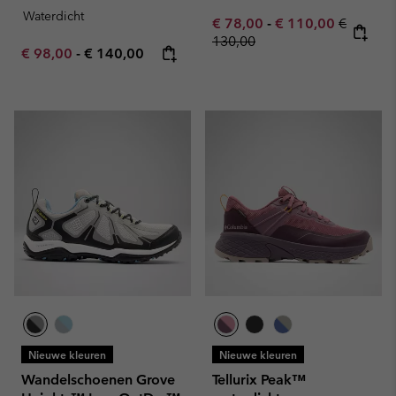
Waterdicht
Minimum sale price:
Maximum sale pric
Regular 
€ 78,00
-
€ 110,00
€
130,00
Minimum sale price:
Maximum price:
€ 98,00
-
€ 140,00
Nieuwe kleuren
Nieuwe kleuren
Wandelschoenen Grove
Tellurix Peak™