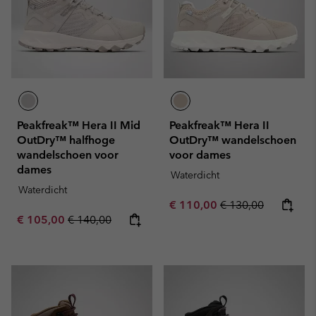
Peakfreak™ Hera II Mid
Peakfreak™ Hera II
OutDry™ halfhoge
OutDry™ wandelschoen
wandelschoen voor
voor dames
dames
Waterdicht
Waterdicht
Sale price:
Regular price:
€ 110,00
€ 130,00
Sale price:
Regular price:
€ 105,00
€ 140,00