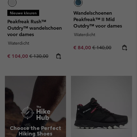
Wandelschoenen
Nieuwe kleuren
Peakfreak™ II Mid
Peakfreak Rush™
Outdry™ voor dames
Outdry™ wandelschoen
voor dames
Waterdicht
Waterdicht
Sale price:
Regular price:
€ 84,00
€ 140,00
Sale price:
Regular price:
€ 104,00
€ 130,00
Choose the Perfect
Hiking Shoes