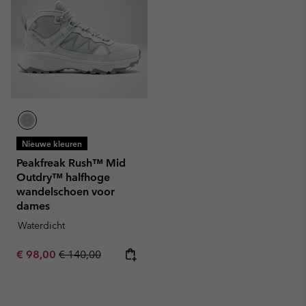
Nieuwe kleuren
Peakfreak Rush™ Mid
Outdry™ halfhoge
wandelschoen voor
dames
Waterdicht
Sale price:
Regular price:
€ 98,00
€ 140,00