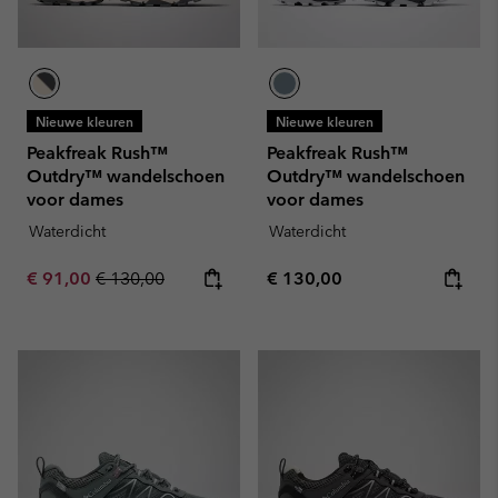
Nieuwe kleuren
Nieuwe kleuren
Peakfreak Rush™
Peakfreak Rush™
Outdry™ wandelschoen
Outdry™ wandelschoen
voor dames
voor dames
Waterdicht
Waterdicht
Sale price:
Regular price:
Regular price:
€ 91,00
€ 130,00
€ 130,00