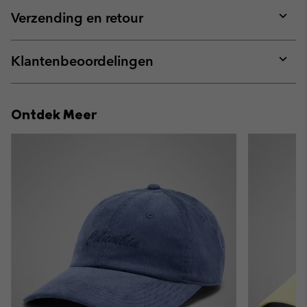
or
collap
Verzending en retour
sectio
Expan
or
collap
Klantenbeoordelingen
sectio
Expan
or
collap
Ontdek Meer
sectio