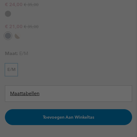
Regular price:
Sale price:
€ 24,00
€ 35,00
Regular price:
Sale price:
€ 21,00
€ 35,00
Maat:
E/M
E/M
Maattabellen
Toevoegen Aan Winkeltas