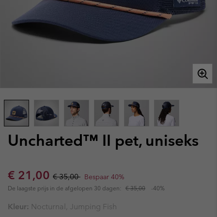
Uncharted™ II pet, uniseks
Sale price:
Regular price:
€ 21,00
€ 35,00
Bespaar 40%
De laagste prijs in de afgelopen 30 dagen:
€ 35,00
-40%
Kleur:
Nocturnal, Jumping Fish