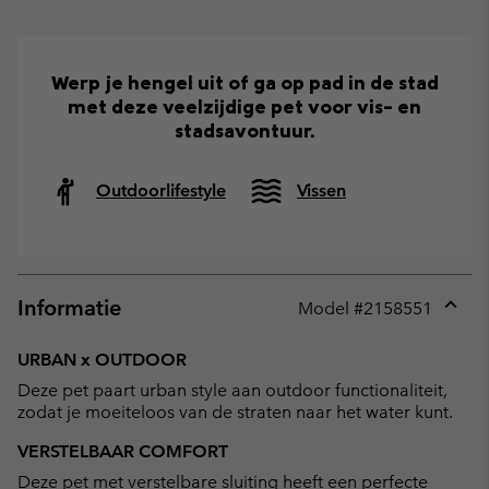
Werp je hengel uit of ga op pad in de stad
met deze veelzijdige pet voor vis- en
stadsavontuur.
Outdoorlifestyle
Vissen
Informatie
Model #
2158551
Expan
or
URBAN x OUTDOOR
collap
Deze pet paart urban style aan outdoor functionaliteit,
sectio
zodat je moeiteloos van de straten naar het water kunt.
VERSTELBAAR COMFORT
Deze pet met verstelbare sluiting heeft een perfecte