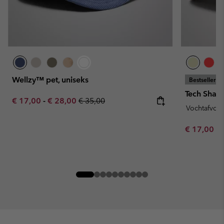
Wellzy™ pet, uniseks
Bestseller
Tech Shade
Minimum sale price:
Maximum sale price:
Regular price:
€ 17,00
-
€ 28,00
€ 35,00
Vochtafvoe
Minimum sa
€ 17,00
-