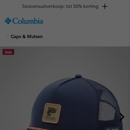
Seizoensuitverkoop: tot 50% korting
SKIP
Columbia
TO
Sportswear
CONTENT
Caps & Mutsen
SKIP
TO
MAIN
Sale
NAV
SKIP
TO
SEARCH