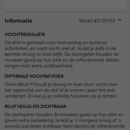
Informatie
Model #
2155753
Expan
or
VOCHTREGULATIE
collap
Dit shirt is gemaakt voor trailrunning en zomerse
sectio
activiteiten, en voert vocht snel af, zodat je zelfs in de
warmte droog en koel blijft. De duimgaten houden de
mouwen goed op hun plek en de reflecterende details
zorgen voor extra zichtbaarheid.
OPTIMALE VOCHTAFVOER
Omni-Wick™ houdt je droog en koel door vocht naar
het oppervlak van de stof af te voeren, waar het snel
verdampt. Zo kun jij je volledig focussen op je tempo.
BLIJF VEILIG EN ZICHTBAAR
De duimgaten houden de mouwen goed op hun plek en
geven extra bedekking, terwijl je 's morgens vroeg of 's
avonds laat beter zichtbaar bent dankzij de reflecterende