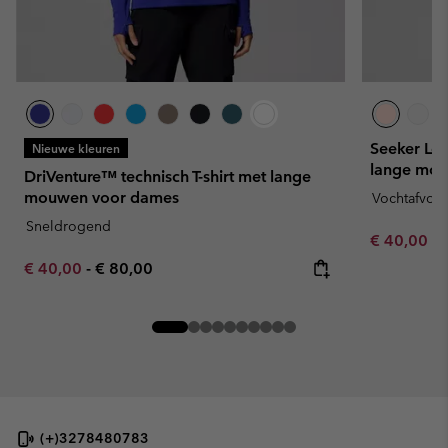
Seeker Leg
Nieuwe kleuren
lange mou
DriVenture™ technisch T-shirt met lange
mouwen voor dames
Vochtafvoe
Sneldrogend
Minimum sa
€ 40,00
-
Minimum sale price:
Maximum price:
€ 40,00
-
€ 80,00
(+)3278480783