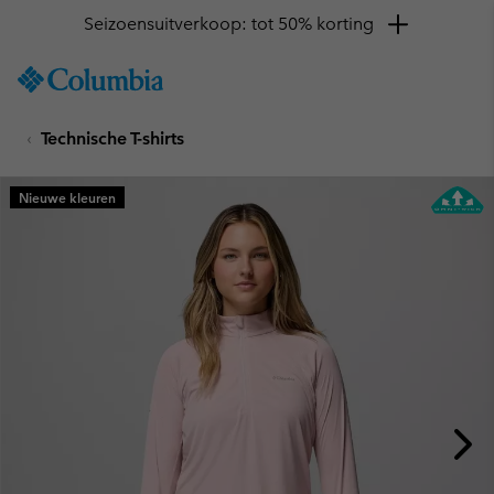
Seizoensuitverkoop: tot 50% korting
SKIP
Columbia
TO
Sportswear
CONTENT
Technische T-shirts
SKIP
TO
MAIN
Nieuwe kleuren
NAV
SKIP
TO
SEARCH