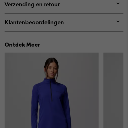
collap
Verzending en retour
sectio
Expan
or
collap
Klantenbeoordelingen
sectio
Expan
or
collap
Ontdek Meer
sectio