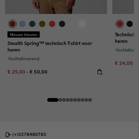
Technische
Nieuwe kleuren
heren
Stealth Spring™ technisch T-shirt voor
heren
Vochtafvoe
Vochtafvoerend
Minimum sa
€ 24,00
-
Minimum sale price:
Maximum price:
€ 25,00
-
€ 50,00
(+)3278480783