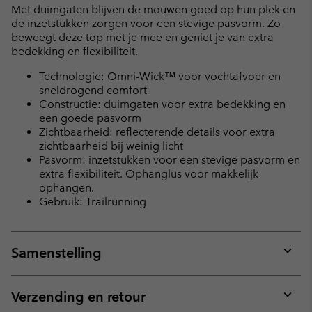
Met duimgaten blijven de mouwen goed op hun plek en
de inzetstukken zorgen voor een stevige pasvorm. Zo
beweegt deze top met je mee en geniet je van extra
bedekking en flexibiliteit.
Technologie: Omni-Wick™ voor vochtafvoer en
sneldrogend comfort
Constructie: duimgaten voor extra bedekking en
een goede pasvorm
Zichtbaarheid: reflecterende details voor extra
zichtbaarheid bij weinig licht
Pasvorm: inzetstukken voor een stevige pasvorm en
extra flexibiliteit. Ophanglus voor makkelijk
ophangen.
Gebruik: Trailrunning
Samenstelling
Expan
or
collap
Verzending en retour
sectio
Expan