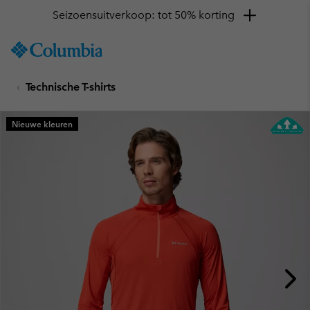
Seizoensuitverkoop: tot 50% korting
SKIP
Columbia
TO
Sportswear
CONTENT
Technische T-shirts
SKIP
TO
MAIN
Nieuwe kleuren
NAV
SKIP
TO
SEARCH