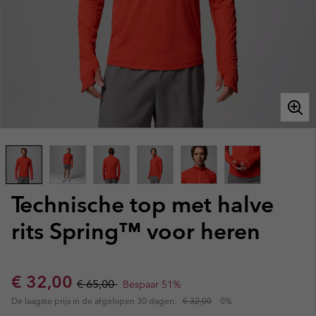
Technische top met halve
rits Spring™ voor heren
Sale price:
Regular price:
€ 32,00
€ 65,00
Bespaar 51%
De laagste prijs in de afgelopen 30 dagen:
€ 32,00
0%