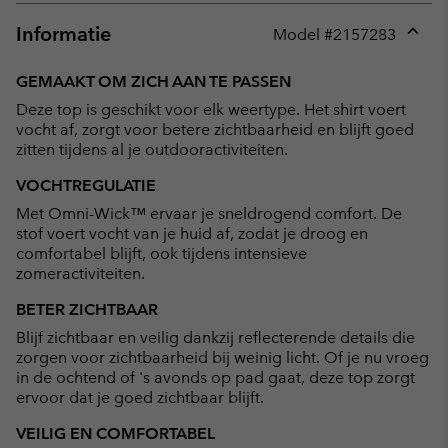
Informatie
Model #
2157283
Expan
or
GEMAAKT OM ZICH AAN TE PASSEN
collap
Deze top is geschikt voor elk weertype. Het shirt voert
sectio
vocht af, zorgt voor betere zichtbaarheid en blijft goed
zitten tijdens al je outdooractiviteiten.
VOCHTREGULATIE
Met Omni-Wick™ ervaar je sneldrogend comfort. De
stof voert vocht van je huid af, zodat je droog en
comfortabel blijft, ook tijdens intensieve
zomeractiviteiten.
BETER ZICHTBAAR
Blijf zichtbaar en veilig dankzij reflecterende details die
zorgen voor zichtbaarheid bij weinig licht. Of je nu vroeg
in de ochtend of 's avonds op pad gaat, deze top zorgt
ervoor dat je goed zichtbaar blijft.
VEILIG EN COMFORTABEL