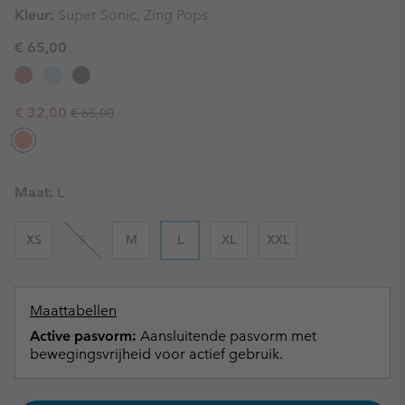
Kleur:
Super Sonic, Zing Pops
€ 65,00
Regular price:
Sale price:
€ 32,00
€ 65,00
Maat:
L
XS
S
M
L
XL
XXL
Maattabellen
Active pasvorm:
Aansluitende pasvorm met
bewegingsvrijheid voor actief gebruik.